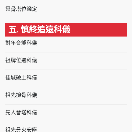
靈骨塔位鑑定
五. 慎終追遠科儀
對年合爐科儀
祖牌位遷科儀
佳城破土科儀
祖先撿骨科儀
先人晉塔科儀
祖先分火安座