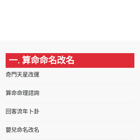
一. 算命命名改名
奇門天星改運
算命命理諮詢
回客流年卜卦
嬰兒命名改名