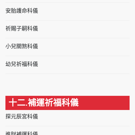
安胎護命科儀
祈賜子嗣科儀
小兒關煞科儀
幼兒祈福科儀
十二.補運祈福科儀
探元辰宮科儀
進財補運科儀