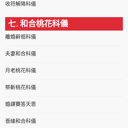
收符解降科儀
七. 和合桃花科儀
離婚辭祖科儀
夫妻和合科儀
月老桃花科儀
祭斬桃花科儀
婚課賽答天恩
善緣和合科儀