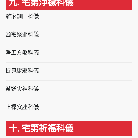
九. 宅第淨穢科儀
離家調回科儀
凶宅祭邪科儀
淨五方煞科儀
捉鬼驅邪科儀
祭送火神科儀
上樑安座科儀
十. 宅第祈福科儀