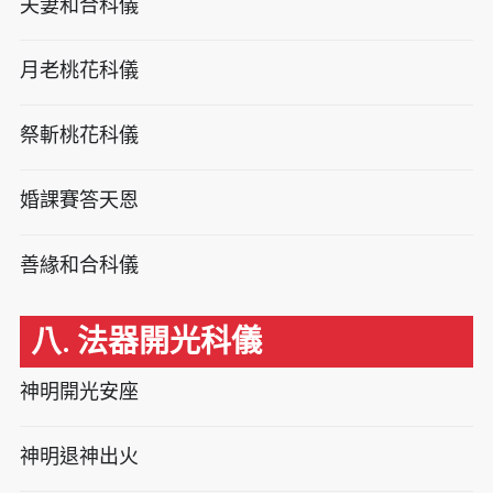
夫妻和合科儀
月老桃花科儀
祭斬桃花科儀
婚課賽答天恩
善緣和合科儀
八. 法器開光科儀
神明開光安座
神明退神出火