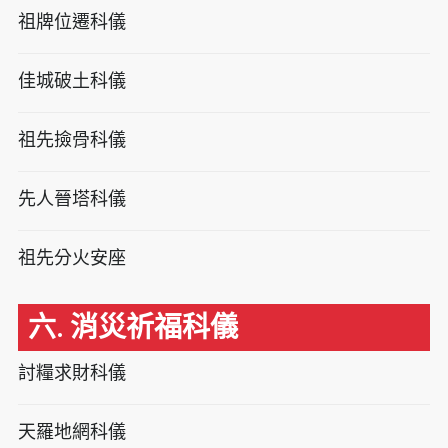
祖牌位遷科儀
佳城破土科儀
祖先撿骨科儀
先人晉塔科儀
祖先分火安座
六. 消災祈福科儀
討糧求財科儀
天羅地網科儀