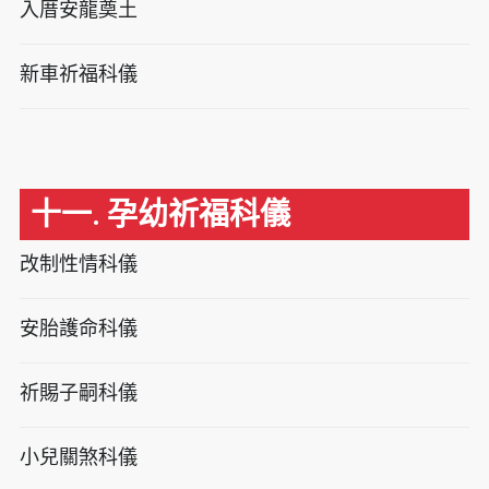
入厝安龍奠土
新車祈福科儀
十一. 孕幼祈福科儀
改制性情科儀
安胎護命科儀
祈賜子嗣科儀
小兒關煞科儀