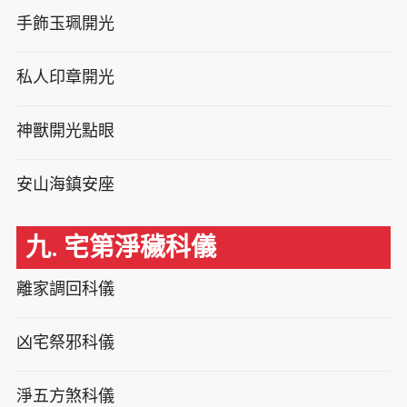
手飾玉珮開光
私人印章開光
神獸開光點眼
安山海鎮安座
九. 宅第淨穢科儀
離家調回科儀
凶宅祭邪科儀
淨五方煞科儀