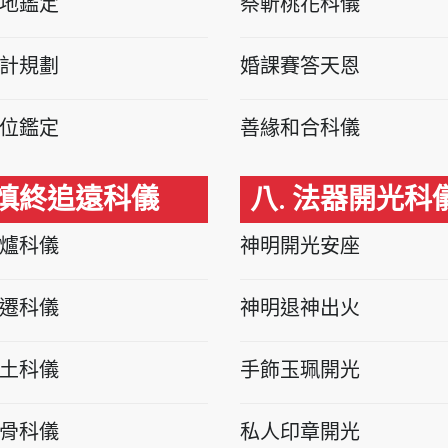
地鑑定
祭斬桃花科儀
計規劃
婚課賽答天恩
位鑑定
善緣和合科儀
 慎終追遠科儀
八. 法器開光科
爐科儀
神明開光安座
遷科儀
神明退神出火
土科儀
手飾玉珮開光
骨科儀
私人印章開光