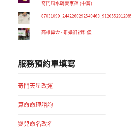
奇門風水轉變家運 (中篇)
87031099_2442260292540463_912055291208
高雄算命 - 離婚辭袓科儀
服務預約單填寫
奇門天星改運
算命命理諮詢
嬰兒命名改名