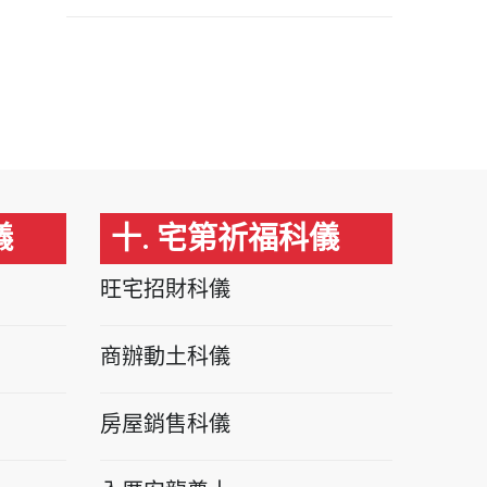
儀
十. 宅第祈福科儀
旺宅招財科儀
商辦動土科儀
房屋銷售科儀