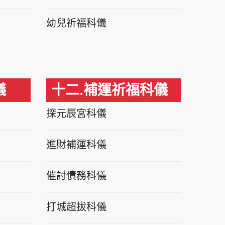
幼兒祈福科儀
儀
十二.補運祈福科儀
探元辰宮科儀
進財補運科儀
催討債務科儀
打城超拔科儀