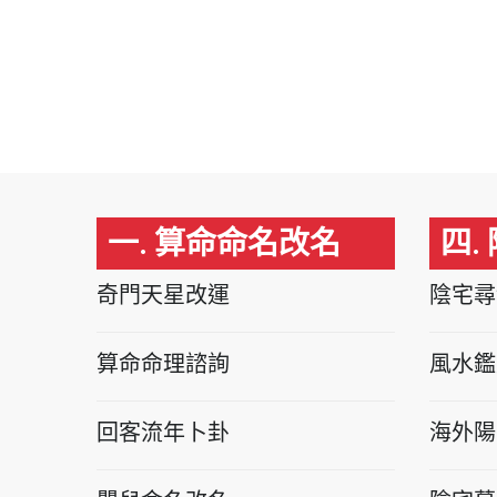
一. 算命命名改名
四.
奇門天星改運
陰宅尋
算命命理諮詢
風水鑑
回客流年卜卦
海外陽