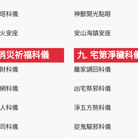
塔科儀
神獸開光點眼
火安座
安山海鎮安座
 消災祈福科儀
九. 宅第淨穢科
財科儀
離家調回科儀
網科儀
凶宅祭邪科儀
人科儀
淨五方煞科儀
司科儀
捉鬼驅邪科儀