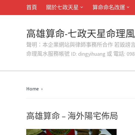
首頁
關於七政天星
算命命名改運
高雄算命-七政天星命理
聲明：本企業網站與律師事務所合作 若毀謗言行或字句將提出法
命理風水服務帳號 ID: dingyihuang 或 電話: 0982
Home
»
高雄算命 – 海外陽宅佈局