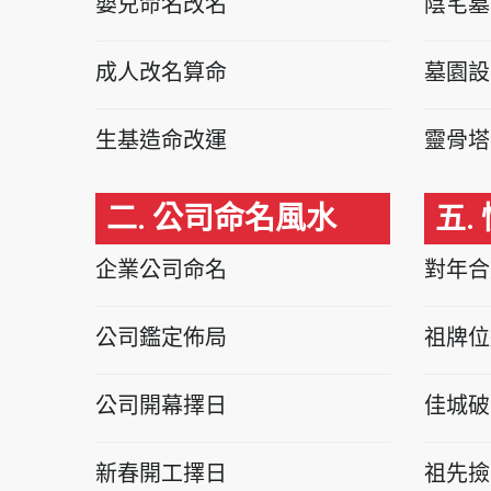
嬰兒命名改名
陰宅墓
成人改名算命
墓園設
生基造命改運
靈骨塔
二. 公司命名風水
五.
企業公司命名
對年合
公司鑑定佈局
祖牌位
公司開幕擇日
佳城破
新春開工擇日
祖先撿