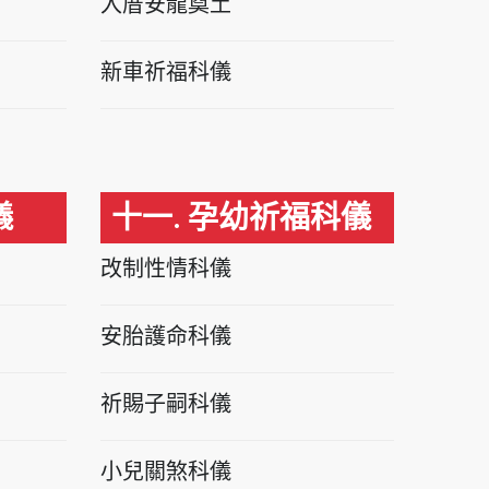
入厝安龍奠土
新車祈福科儀
儀
十一. 孕幼祈福科儀
改制性情科儀
安胎護命科儀
祈賜子嗣科儀
小兒關煞科儀