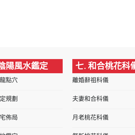
 陰陽風水鑑定
七. 和合桃花科
龍點穴
離婚辭祖科儀
定規劃
夫妻和合科儀
宅佈局
月老桃花科儀