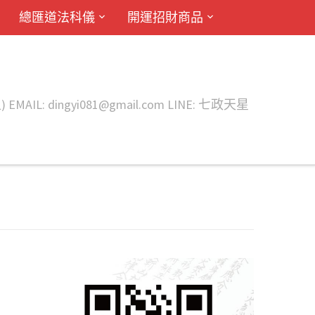
總匯道法科儀
開運招財商品
ingyi081@gmail.com LINE: 七政天星