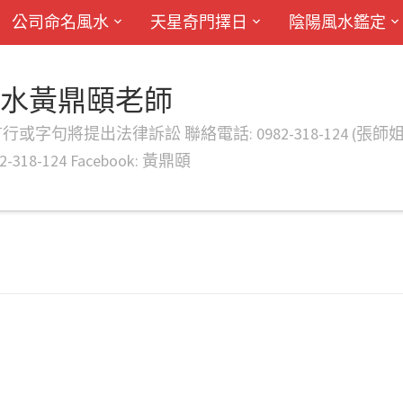
公司命名風水
天星奇門擇日
陰陽風水鑑定
風水黃鼎頤老師
律訴訟 聯絡電話: 0982-318-124 (張師姐) EMAIL: d
-318-124 Facebook: 黃鼎頤