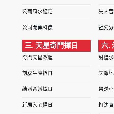
公司風水鑑定
先人晉
公司開幕科儀
祖先分
三. 天星奇門擇日
六.
奇門天星改運
討糧求
剖腹生產擇日
天羅地
結婚合婚擇日
祭送小
新居入宅擇日
打沈官