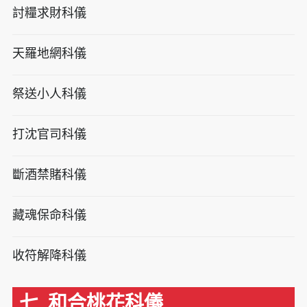
討糧求財科儀
天羅地網科儀
祭送小人科儀
打沈官司科儀
斷酒禁賭科儀
藏魂保命科儀
收符解降科儀
七. 和合桃花科儀