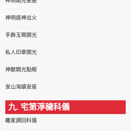
神明開光安座
神明退神出火
手飾玉珮開光
私人印章開光
神獸開光點眼
安山海鎮安座
九. 宅第淨穢科儀
離家調回科儀