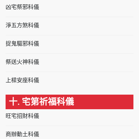
凶宅祭邪科儀
淨五方煞科儀
捉鬼驅邪科儀
祭送火神科儀
上樑安座科儀
十. 宅第祈福科儀
旺宅招財科儀
商辦動土科儀