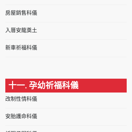
房屋銷售科儀
入厝安龍奠土
新車祈福科儀
十一. 孕幼祈福科儀
改制性情科儀
安胎護命科儀