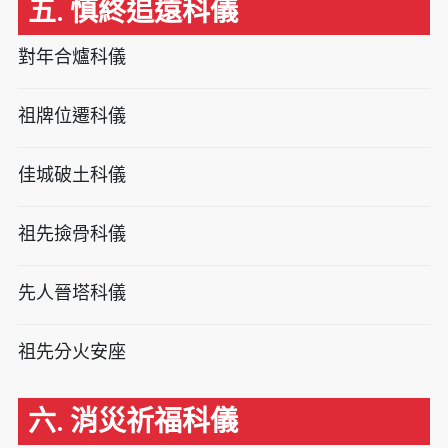
五. 慎終追遠科儀
對年合爐科儀
祖牌位遷科儀
佳城破土科儀
祖先撿骨科儀
先人晉塔科儀
祖先分火安座
六. 消災祈福科儀