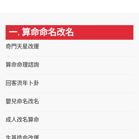
一. 算命命名改名
奇門天星改運
算命命理諮詢
回客流年卜卦
嬰兒命名改名
成人改名算命
生基造命改運