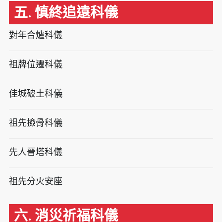
五. 慎終追遠科儀
對年合爐科儀
祖牌位遷科儀
佳城破土科儀
祖先撿骨科儀
先人晉塔科儀
祖先分火安座
六. 消災祈福科儀