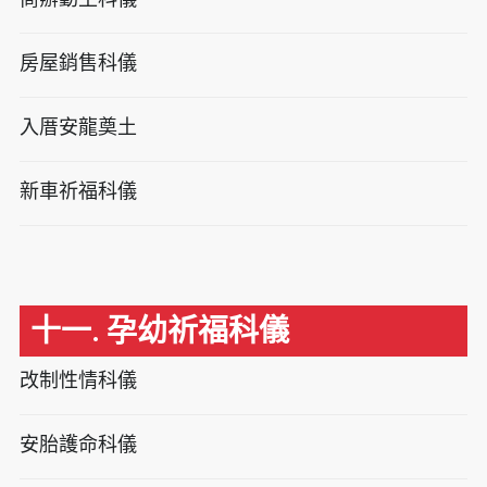
房屋銷售科儀
入厝安龍奠土
新車祈福科儀
十一. 孕幼祈福科儀
改制性情科儀
安胎護命科儀