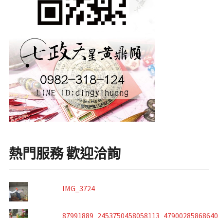
熱門服務 歡迎洽詢
IMG_3724
87991889_2453750458058113_4790028586864