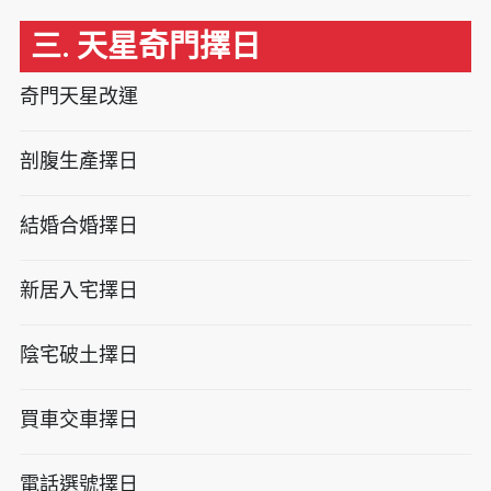
三. 天星奇門擇日
奇門天星改運
剖腹生產擇日
結婚合婚擇日
新居入宅擇日
陰宅破土擇日
買車交車擇日
電話選號擇日