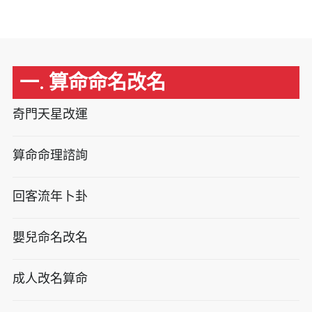
一. 算命命名改名
奇門天星改運
算命命理諮詢
回客流年卜卦
嬰兒命名改名
成人改名算命