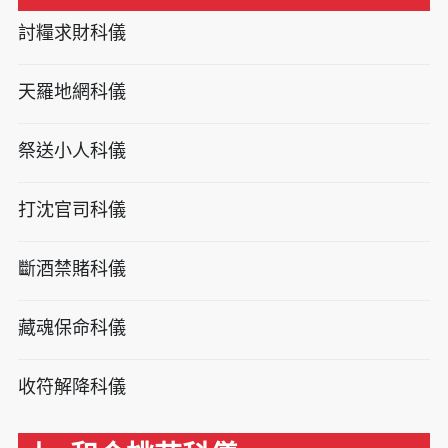
討糧求財科儀
天羅地網科儀
祭送小人科儀
打沈官司科儀
斷酒禁賭科儀
藏魂保命科儀
收符解降科儀