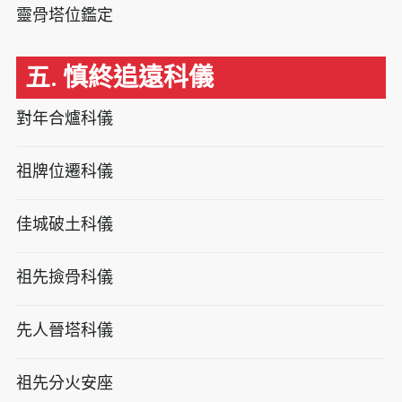
靈骨塔位鑑定
五. 慎終追遠科儀
對年合爐科儀
祖牌位遷科儀
佳城破土科儀
祖先撿骨科儀
先人晉塔科儀
祖先分火安座