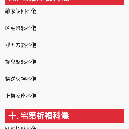
離家調回科儀
凶宅祭邪科儀
淨五方煞科儀
捉鬼驅邪科儀
祭送火神科儀
上樑安座科儀
十. 宅第祈福科儀