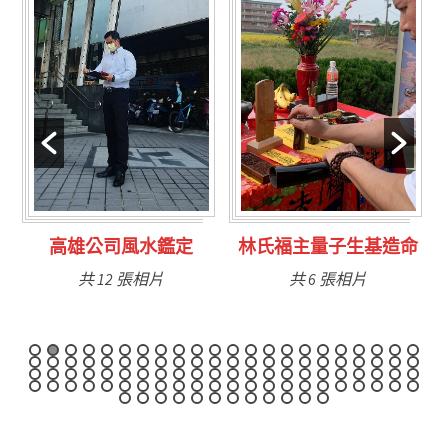
林氏福主量子生基造命
台南永康風水鑑定
共 6 張相片
共 9 張相片