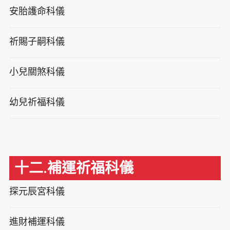
安胎護命科儀
祈賜子嗣科儀
小兒關煞科儀
幼兒祈福科儀
十二.補運祈福科儀
探元辰宮科儀
進財補運科儀