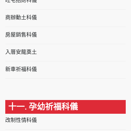
旺宅招財科儀
商辦動土科儀
房屋銷售科儀
入厝安龍奠土
新車祈福科儀
十一. 孕幼祈福科儀
改制性情科儀