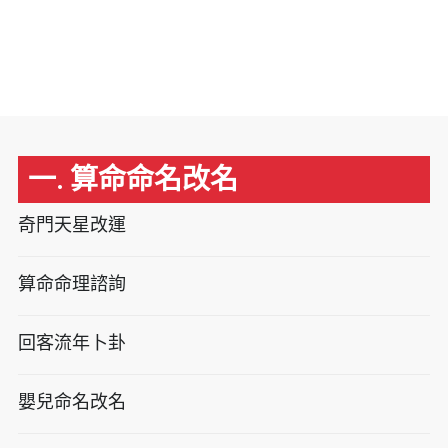
一. 算命命名改名
奇門天星改運
算命命理諮詢
回客流年卜卦
嬰兒命名改名