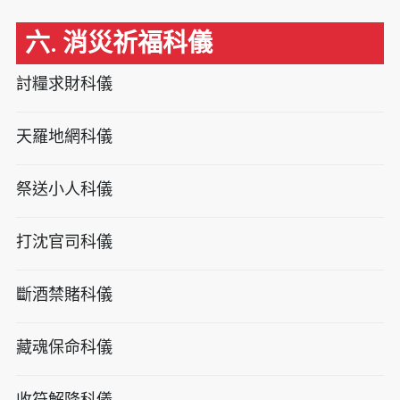
六. 消災祈福科儀
討糧求財科儀
天羅地網科儀
祭送小人科儀
打沈官司科儀
斷酒禁賭科儀
藏魂保命科儀
收符解降科儀