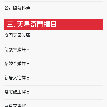
公司開幕科儀
三. 天星奇門擇日
奇門天星改運
剖腹生產擇日
結婚合婚擇日
新居入宅擇日
陰宅破土擇日
買車交車擇日