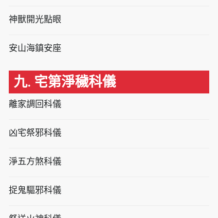
神獸開光點眼
安山海鎮安座
九. 宅第淨穢科儀
離家調回科儀
凶宅祭邪科儀
淨五方煞科儀
捉鬼驅邪科儀