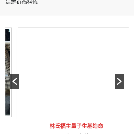
延壽祈福科儀
林氏福主量子生基造命