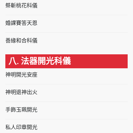
祭斬桃花科儀
婚課賽答天恩
善緣和合科儀
八. 法器開光科儀
神明開光安座
神明退神出火
手飾玉珮開光
私人印章開光