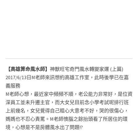
桃園算命
#
台北算命
#高雄風水鑑定
#台南風水鑑定
#嘉義風水鑑
定
#台中風水鑑定
#新竹風水鑑定
#桃園風水鑑定
#屏東風水鑑定
#
公司風水
#工廠風水
#房間風水
#黃鼎頤風水老師
#風水老師ptt
#風
水大師ptt
#風水師ptt
#看風水ptt
#線上風水鑑定
#生基造命
#改運
生基
#晉塔科儀
#進塔科儀
#撿骨科儀
#結婚拜天公科義
#祭改補運
科儀
#入宅科儀
#動土科儀
#祈福科儀
#工廠謝土科儀
#安神位科
儀
#斬桃花科儀
#打官司科儀
#開幕科儀
#求桃花姻緣
#求文昌科
儀
#對年合爐科儀
#祖先分火科儀
#開光
#項鍊開光
#印章開光
#生
基造命
#改運生基
#房宅銷售科儀
#房子銷售科儀
【高雄算命風水師】
神獸旺宅奇門風水轉變家運 (上篇)
2017/6/13日M老師來訊想約高雄工作室，此時後學已在嘉
義服務
M老師心想，最近家中頻頻不順，老公能力非常好，是位資
深員工並未升遷主官，而大女兒目前念小學考試呢排行班
上前幾名，女兒覺得自己粗心大意考不好，哭的很傷心，
媽媽也不忍心責罵。M老師懊腦之餘抬頭看了所居住的環
境，心想是不是房體風水出了問題!?