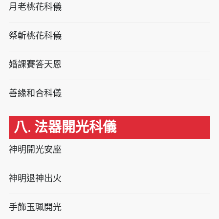
月老桃花科儀
祭斬桃花科儀
婚課賽答天恩
善緣和合科儀
八. 法器開光科儀
神明開光安座
神明退神出火
手飾玉珮開光