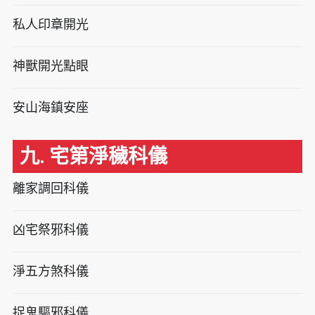
私人印章開光
神獸開光點眼
安山海鎮安座
九. 宅第淨穢科儀
離家調回科儀
凶宅祭邪科儀
淨五方煞科儀
捉鬼驅邪科儀