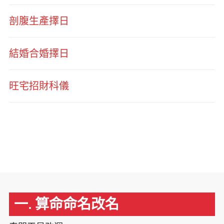
剖腹生產擇日
結婚合婚擇日
旺宅招財科儀
一. 算命命名改名