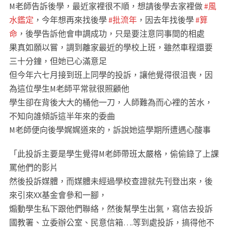
M老師告訴後學，最近家裡很不順，想請後學去家裡做
#風
水鑑定
，今年想再來找後學
#批流年
，因去年找後學
#算
命
，後學告訴他會申調成功，只是要注意同事間的相處
果真如願以嘗，調到離家最近的學校上班，雖然車程還要
三十分鐘，但她已心滿意足
但今年六七月接到班上同學的投訴，讓他覺得很沮喪，因
為這位學生M老師平常就很照顧他
學生卻在背後大大的桶他一刀，人師難為而心裡的苦水，
不知向誰傾訴這半年來的委曲
M老師便向後學娓娓道來的，訴說她這學期所遭遇心酸事
「此投訴主要是學生覺得M老師帶班太嚴格，偷偷錄了上課
罵他們的影片
然後投訴媒體，而媒體未經過學校查證就先刊登出來，後
來引來XX基金會參和一腳，
煽動學生私下跟他們聯絡，然後幫學生出氣，寫信去投訴
國教署、立委辦公室、民意信箱….等到處投訴，搞得他不