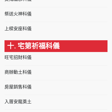
祭送火神科儀
上樑安座科儀
十. 宅第祈福科儀
旺宅招財科儀
商辦動土科儀
房屋銷售科儀
入厝安龍奠土