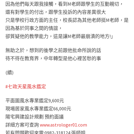
因為他們每天跟我接觸，看到M老師跟學生的互動親切，
還有對學生的付出，跟學生投訴的內容差異很大
只是學校行政方面的主任，校長認為其他老師挺M老師，是
因為基於同事之間的情誼，
卻質疑他的教學能力，這是讓M老師最崩潰的地方!」
無助之於，想到的後學之前跟他批命所說的話
待不待在教育界，中年轉型是他心裡苦愁的事
(續)
#
七政天星風水鑑定
平面圖風水專業鑑定9,600元
現場居家風水專業鑑定66,000元
陽宅興建設計規劃 預約面議
詳細方案可查詢
www.astrologer01.com
若有問題歡迎來電:0982-318124 張師姐