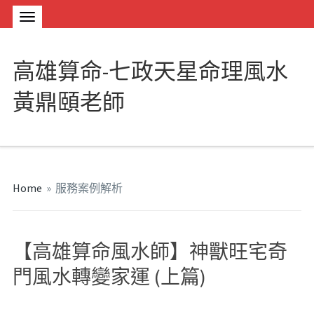
高雄算命-七政天星命理風水
黃鼎頤老師
Home
»
服務案例解析
【高雄算命風水師】神獸旺宅奇
門風水轉變家運 (上篇)
#
屏東算命
#
高雄算命
#
台南算命
#
嘉義算命
#
台中算命
#
新竹算命
#