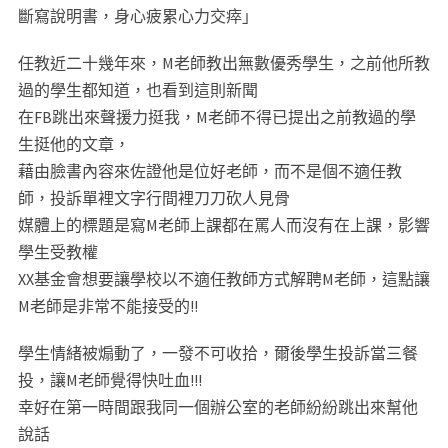
斷寫說明書，身心疲累心力交瘁」
任教近二十幾年來，M老師教出無數優秀學生，之前他所教
過的學生都知道，也看到這則新聞
在FB跳出來聲援力挺我，M老師不得已提出之前教過的學
生挺他的文章，
藉由臉書內容來佐證他是位好老師，而不是個不適任教
師，投訴單裡文字行間裡刀刀砍人見骨
媒體上的標題是寫M老師上課都在罵人而沒有在上課，影響
學生受教權
XX基金會想要讓學校以不適任教師方式解聘M老師，這點讓
M老師是非常不能接受的!!
學生情緒被煽動了，一發不可收拾，爾後學生投訴當三餐
投，讓M老師覺得快吐血!!!
幸好在第一時間跟我同一個辦公室的老師紛紛跳出來幫他
說話