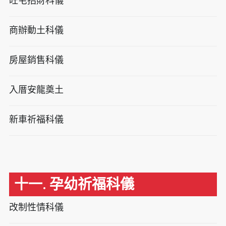
旺宅招財科儀
商辦動土科儀
房屋銷售科儀
入厝安龍奠土
新車祈福科儀
十一. 孕幼祈福科儀
改制性情科儀