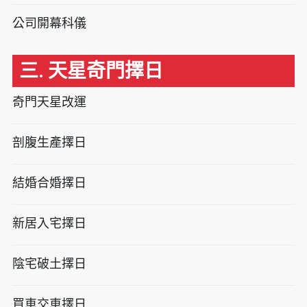
公司開幕科儀
三. 天星奇門擇日
奇門天星改運
剖腹生產擇日
結婚合婚擇日
新居入宅擇日
陰宅破土擇日
買車交車擇日