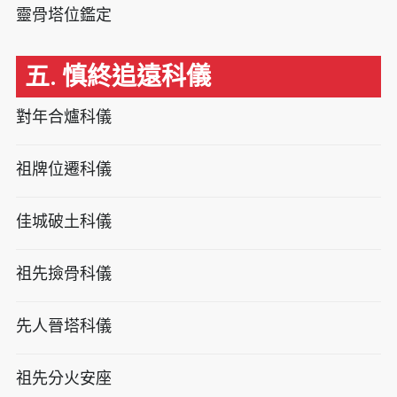
靈骨塔位鑑定
五. 慎終追遠科儀
對年合爐科儀
祖牌位遷科儀
佳城破土科儀
祖先撿骨科儀
先人晉塔科儀
祖先分火安座