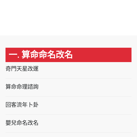
一. 算命命名改名
奇門天星改運
算命命理諮詢
回客流年卜卦
嬰兒命名改名