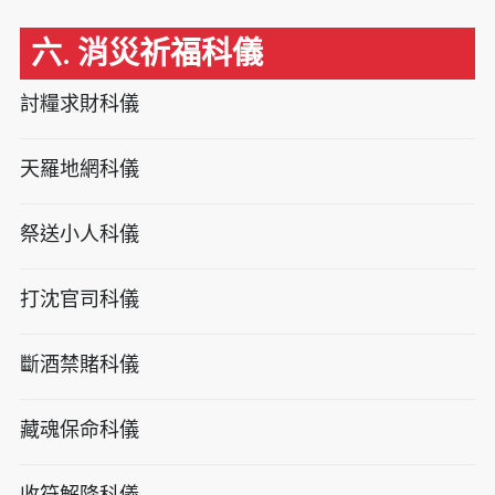
六. 消災祈福科儀
討糧求財科儀
天羅地網科儀
祭送小人科儀
打沈官司科儀
斷酒禁賭科儀
藏魂保命科儀
收符解降科儀