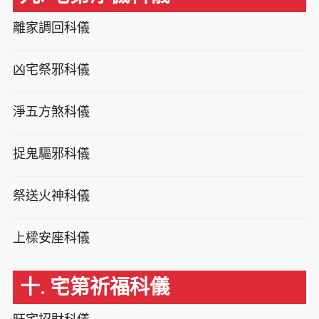
離家調回科儀
凶宅祭邪科儀
淨五方煞科儀
捉鬼驅邪科儀
祭送火神科儀
上樑安座科儀
十. 宅第祈福科儀