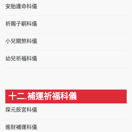
安胎護命科儀
祈賜子嗣科儀
小兒關煞科儀
幼兒祈福科儀
十二.補運祈福科儀
探元辰宮科儀
進財補運科儀