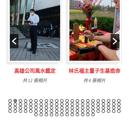
林氏福主量子生基造命
台南永康風水鑑定
共 6 張相片
共 9 張相片