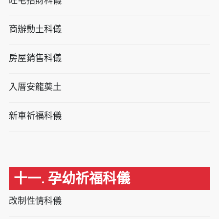
旺宅招財科儀
商辦動土科儀
房屋銷售科儀
入厝安龍奠土
新車祈福科儀
十一. 孕幼祈福科儀
改制性情科儀