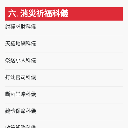
六. 消災祈福科儀
討糧求財科儀
天羅地網科儀
祭送小人科儀
打沈官司科儀
斷酒禁賭科儀
藏魂保命科儀
收符解降科儀