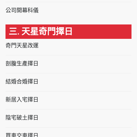
公司開幕科儀
三. 天星奇門擇日
奇門天星改運
剖腹生產擇日
結婚合婚擇日
新居入宅擇日
陰宅破土擇日
買車交車擇日