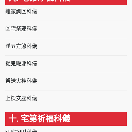
離家調回科儀
凶宅祭邪科儀
淨五方煞科儀
捉鬼驅邪科儀
祭送火神科儀
上樑安座科儀
十. 宅第祈福科儀