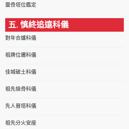
靈骨塔位鑑定
五. 慎終追遠科儀
對年合爐科儀
祖牌位遷科儀
佳城破土科儀
祖先撿骨科儀
先人晉塔科儀
祖先分火安座