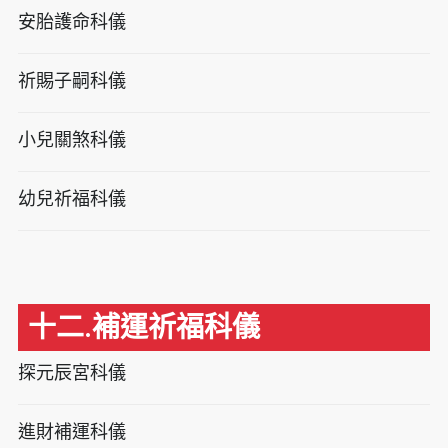
安胎護命科儀
祈賜子嗣科儀
小兒關煞科儀
幼兒祈福科儀
十二.補運祈福科儀
探元辰宮科儀
進財補運科儀