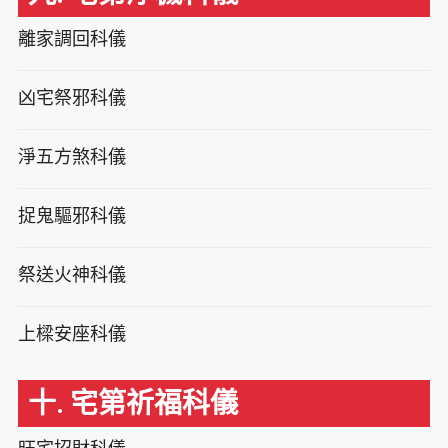
離家調回科儀
凶宅祭邪科儀
淨五方煞科儀
捉鬼驅邪科儀
祭送火神科儀
上樑安座科儀
十. 宅第祈福科儀