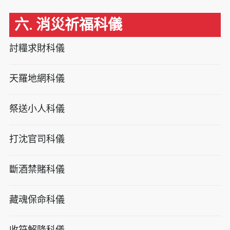
六. 消災祈福科儀
討糧求財科儀
天羅地網科儀
祭送小人科儀
打沈官司科儀
斷酒禁賭科儀
藏魂保命科儀
收符解降科儀