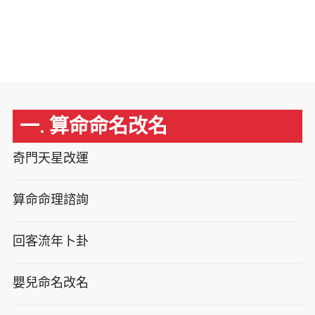
一. 算命命名改名
奇門天星改運
算命命理諮詢
回客流年卜卦
嬰兒命名改名