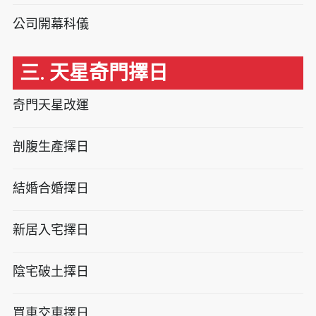
公司開幕科儀
三. 天星奇門擇日
奇門天星改運
剖腹生產擇日
結婚合婚擇日
新居入宅擇日
陰宅破土擇日
買車交車擇日