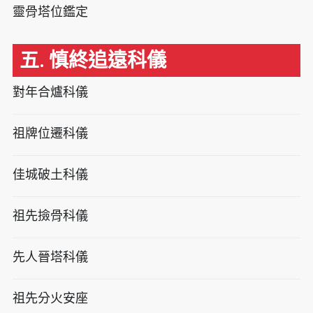
靈骨塔位鑑定
五. 慎終追遠科儀
對年合爐科儀
祖牌位遷科儀
佳城破土科儀
祖先撿骨科儀
先人晉塔科儀
祖先分火安座