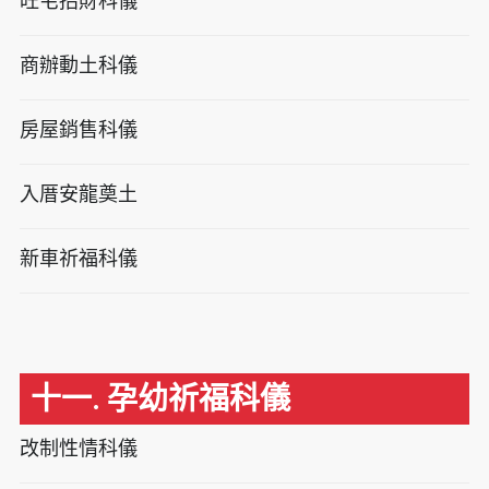
旺宅招財科儀
商辦動土科儀
房屋銷售科儀
入厝安龍奠土
新車祈福科儀
十一. 孕幼祈福科儀
改制性情科儀