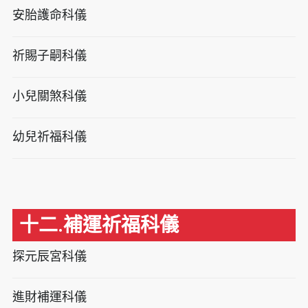
安胎護命科儀
祈賜子嗣科儀
小兒關煞科儀
幼兒祈福科儀
十二.補運祈福科儀
探元辰宮科儀
進財補運科儀