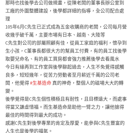
那時也找後學去公司做規畫，從陳老闆的董事長辦公室到
工廠的外圍整體建設，後學都詳細的指導，全公司配合處
理
105年6月C先生已正式成為五金收購商的老闆，公司每月營
收幾乎破千萬，主要市場有日本、越南、大陸等
C先生對公司的部屬照顧有佳，從員工家庭的福利，懷孕到
生小孩，C董事長都很大方的幫員工付費，有的員工找後學
取嬰兒命名、有的員工買房都會強力推薦後學去看風水
今日有緣再到工作室與後學聊起過去，人生不免覺得感觸
良多，短短幾年，從苦力勞動者至月薪近千萬的公司老
闆，他覺得
#生基造命
真的神奇，整個人的磁場大大的轉
變。
後學覺得是C先生個性積極且有耐性，且目標遠大，而處事
得當又謙虛惜福。而生基造命是助他一臂之力，讓他搶得
最佳的時間得到最大的成功。
感謝C先生對後學專業的肯定及厚愛，能參與C先生豐富的
人生也是後學的福氣。