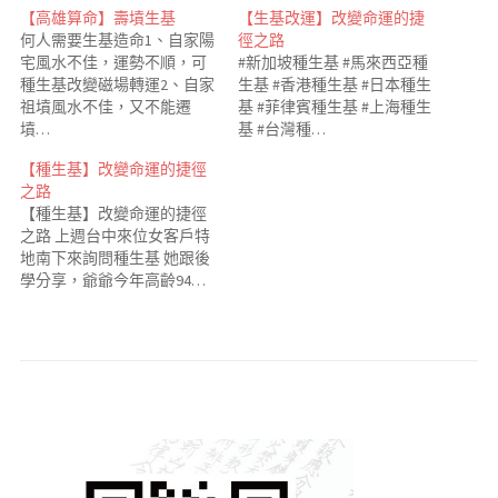
【高雄算命】壽墳生基
【生基改運】改變命運的捷
何人需要生基造命1、自家陽
徑之路
宅風水不佳，運勢不順，可
#新加坡種生基 #馬來西亞種
種生基改變磁場轉運2、自家
生基 #香港種生基 #日本種生
祖墳風水不佳，又不能遷
基 #菲律賓種生基 #上海種生
墳…
基 #台灣種…
【種生基】改變命運的捷徑
之路
【種生基】改變命運的捷徑
之路 上週台中來位女客戶特
地南下來詢問種生基 她跟後
學分享，爺爺今年高齡94…