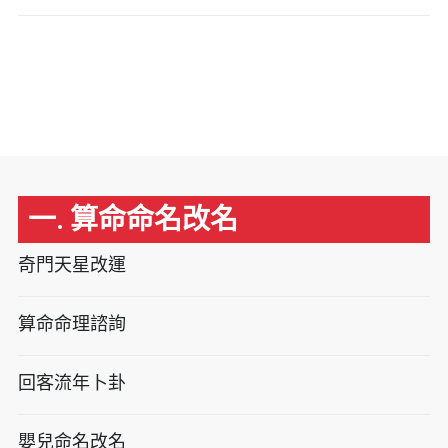
一. 算命命名改名
奇門天星改運
算命命理諮詢
回客流年卜卦
嬰兒命名改名