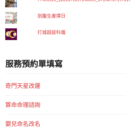
剖腹生產擇日
打城超拔科儀
服務預約單填寫
奇門天星改運
算命命理諮詢
嬰兒命名改名