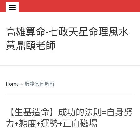
高雄算命-七政天星命理風水
黃鼎頤老師
Home
»
服務案例解析
【生基造命】成功的法則=自身努
力+態度+運勢+正向磁場
#
種生基
#
龍穴壽墳
#
壽墳
#
生基造命
#
生基風水
#
作生基
#
造生基
#