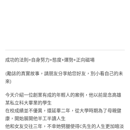
生基法
#
開運生基
#高雄算命
#高雄算命ptt
#高雄命名ptt
#高雄剖
腹生產
#高雄嬰兒命名
#高雄剖腹產時辰ptt
#高雄取名
#高雄八字
合婚
#高雄神明開光
#高雄對年合爐
#高雄生基造命
#高雄改名老
師
#高雄線上算命
#高雄公司命名
#高雄改名ptt
#高雄黃鼎頤評價
#
黃鼎頤收費
#改名推薦ptt
#高雄改名改運ptt
#高雄小孩取名ptt
#高
雄天星擇日
#高雄改名ptt
#Facebook推薦算命
#痞客邦推薦算命
#
鳳山算命
#三立新聞報導算命
#新聞算命
#新聞算命師
#算命專欄
#
算命新聞
#ptt算命推薦
#算命
成功的法則=自身努力+態度+運勢+正向磁場
(勵誌的真實故事，請朋友分享給您好友，別小看自己的未
來)
今天介紹一位創業有成的年輕人的案例，他以前是念高雄
某私立科大畢業的學生
在校成績並不優異，還延畢二年，從大學時期為了母親健
康，開始展開他半工半讀人生
他和女友交往三年，不幸她劈腿使得C先生的人生更加暗淡