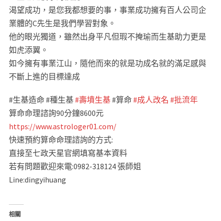
渴望成功，是您我都想要的事，事業成功擁有百人公司企
業體的C先生是我們學習對象。
他的眼光獨道，雖然出身平凡但瑕不掩瑜而生基助力更是
如虎添翼。
如今擁有事業江山，隨他而來的就是功成名就的滿足感與
不斷上進的目標達成
#生基造命 #種生基
#壽墳生基
#算命
#成人改名
#批流年
算命命理諮詢90分鐘8600元
https://www.astrologer01.com/
快速預約算命命理諮詢的方式:
直接至七政天星官網填寫基本資料
若有問題歡迎來電:0982-318124 張師姐
Line:dingyihuang
相關