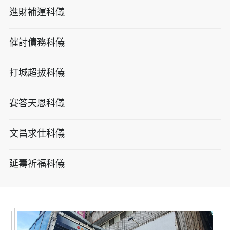
進財補運科儀
催討債務科儀
打城超拔科儀
賽答天恩科儀
文昌求仕科儀
延壽祈福科儀