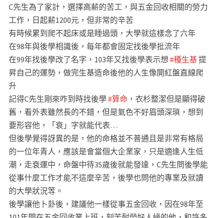
C先生為了家計，選擇高薪的苦工，與五金回收相關的勞力
工作，日起薪1200元，但非常的辛苦
有時候累到爬不起床或是睡過頭，大學就這樣念了六年
在98年與後學相識後，每年都會固定找後學批流年
在99年找後學改了名字，103年又找後學表示想
#種生基
提
昇自己的運勢，做完生基造命後他的人生像開紅盤直線爬
升
記得C先生剛來咋到時找後學
#算命
，衣杉整潔但是顯得破
舊，看外表雖然長的不錯，但是氣色不好眉頭深瑣，想到
要形容他，「衰」字就能代表…
但後學覺得訝異的是，他的命格並不普通且是非常有格局
的一位年青人，應該是會當個大企業家，只是適逢人生低
潮，走衰運中，命盤中待35歲後就能發達，C先生問後學能
從事什麼工作才能不這麼辛苦，後學也問他的專業及就讀
的大學狀況等。
後學讓他卜卦後，建議他一樣從事五金回收，因在98年至
101年間在五金回收業上班，刻苦耐勞好人緣的他，和許多