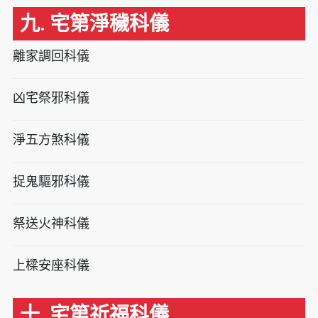
九. 宅第淨穢科儀
離家調回科儀
凶宅祭邪科儀
淨五方煞科儀
捉鬼驅邪科儀
祭送火神科儀
上樑安座科儀
十. 宅第祈福科儀