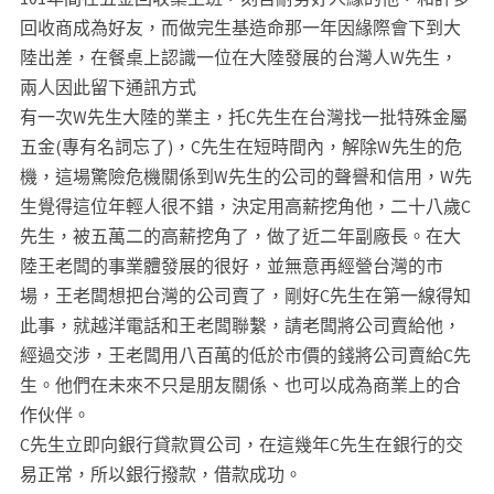
回收商成為好友，而做完生基造命那一年因緣際會下到大
陸出差，在餐桌上認識一位在大陸發展的台灣人W先生，
兩人因此留下通訊方式
有一次W先生大陸的業主，托C先生在台灣找一批特殊金屬
五金(專有名詞忘了)，C先生在短時間內，解除W先生的危
機，這場驚險危機關係到W先生的公司的聲譽和信用，W先
生覺得這位年輕人很不錯，決定用高薪挖角他，二十八歲C
先生，被五萬二的高薪挖角了，做了近二年副廠長。在大
陸王老闆的事業體發展的很好，並無意再經營台灣的市
場，王老闆想把台灣的公司賣了，剛好C先生在第一線得知
此事，就越洋電話和王老闆聯繫，請老闆將公司賣給他，
經過交涉，王老闆用八百萬的低於市價的錢將公司賣給C先
生。他們在未來不只是朋友關係、也可以成為商業上的合
作伙伴。
C先生立即向銀行貸款買公司，在這幾年C先生在銀行的交
易正常，所以銀行撥款，借款成功。