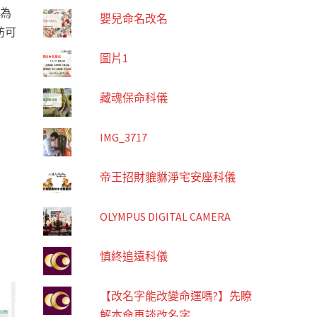
?為
嬰兒命名改名
妨可
圖片1
藏魂保命科儀
IMG_3717
帝王招財貔貅淨宅安座科儀
OLYMPUS DIGITAL CAMERA
慎終追遠科儀
【改名字能改變命運嗎?】先瞭
解本命再談改名字