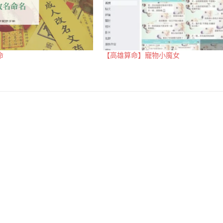
命
【高雄算命】寵物小魔女