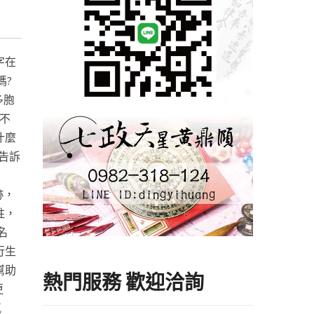
#七
字在
嗎?
多胞
不
什麼
告訴
跡，
柱，
名
行生
幫助
熱門服務 歡迎洽詢
更
氣