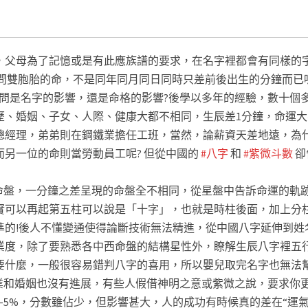
園改名ptt
#台北改名ptt
#改名推薦ppt
#黃鼎頤改名ptt
#黃老師改名ptt
，父母為了記憶或是有此應族譜的要求，在名字裡都會有同樣的
問雙胞胎的命，不是同年同月同日同時只差前後出生的分鐘而已
問是名字的影響，還是命格的影響?後學以多年的經驗，數十個
歷、婚姻、子女、人際、健康大都不相同，生辰差1分鐘，命運大
總經理，弟弟則在鋼鐵業擔任工班，當然，論薪資天差地遠，為
另一位的命則當勞動員工呢? 但從中國的
#八字
和
#紫微斗數
卻
命盤，一分鐘之差呈現的命盤全不相同，從星盤中告訴命運的軌
實可以再起第五柱可以說是「十字」，也就是時柱後面，加上分
準的!後人不懂變通使得論斷技術無法精進，從中國八字延伸到姓
業度，除了要熟悉各中西命盤的結構星性外，瞭解生辰八字裡五
要什麼，一般很容易錯判八字的喜用，所以嬰兒取完名字也無法
業和婚姻也沒有進展，有些人假借神明之意或紫微之說，要求你
-5%，分數雖佔少，但影響甚大，人的成功有時候真的差在“運