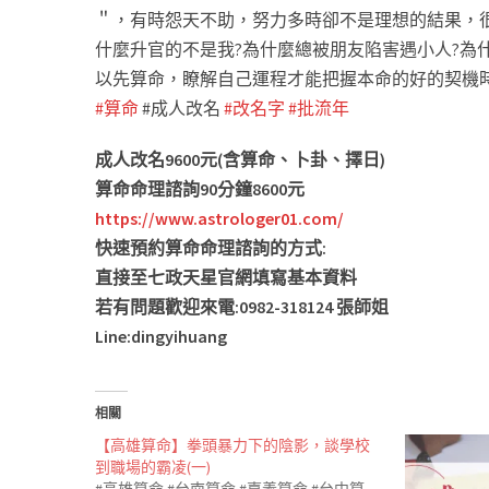
＂，有時怨天不助，努力多時卻不是理想的結果，很多
什麼升官的不是我?為什麼總被朋友陷害遇小人?為什
以先算命，瞭解自己運程才能把握本命的好的契機
#算命
#成人改名
#改名字
#批流年
成人改名9600元(含算命、卜卦、擇日)
算命命理諮詢90分鐘8600元
https://www.astrologer01.com/
快速預約算命命理諮詢的方式:
直接至七政天星官網填寫基本資料
若有問題歡迎來電:0982-318124 張師姐
Line:dingyihuang
相關
【高雄算命】拳頭暴力下的陰影，談學校
到職場的霸凌(一)