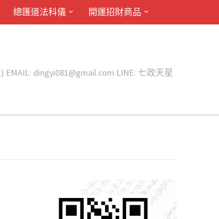
總匯道法科儀
開運招財商品
ingyi081@gmail.com LINE: 七政天星
tt
#