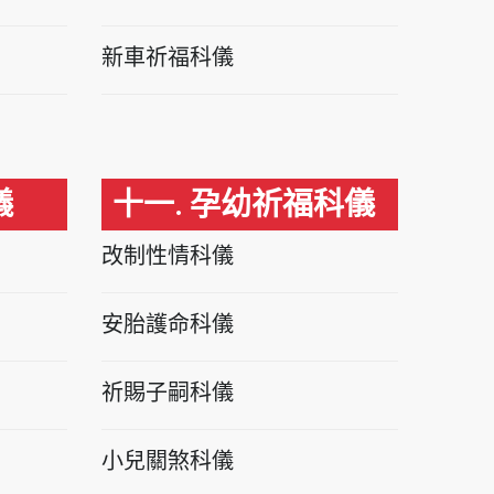
新車祈福科儀
儀
十一. 孕幼祈福科儀
改制性情科儀
安胎護命科儀
祈賜子嗣科儀
小兒關煞科儀