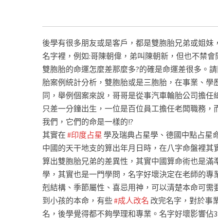
嘉義改名ptt
#台中改名ptt
#雲林改名ptt
#新竹改名ptt
#桃
政天星改名ptt
#七政天星算命改名ppt
#姓名學改名ptt
後學有很多朋友或是客戶，都是雙胞胎兄弟或姐妹
名字裡，例如:哥陳朝偉，弟叫陳朝新，但也不禁會
雙胞胎的命運怎麼差那麼多?的確是命運差很多。請
胎案例統計分析，雙胞胎或是三胞胎，在事業、學
同，舉例個案來說，哥哥是從事汽車輪胎公司擔任
只差一分鐘出生，一位是百位員工擔任老闆職務，而
我們，它們的命是一樣的!?
其實在
#印度占星
學及瑞典占星學、德國中點占星
中國的天干地支的算出年月日時，在八字命盤裡其
算出雙胞胎兄弟的差異性，其實中國算命術也是滿
學，其實也是一門學問，名字好壞決定在老師的專
剋結構、季節屬性、喜忌用神，可以清楚本命可需
到小孩的本命，有些
#成人改名
改完名字，對於事
名，後學覺得都不夠學理和專業。名字好壞影響佔3