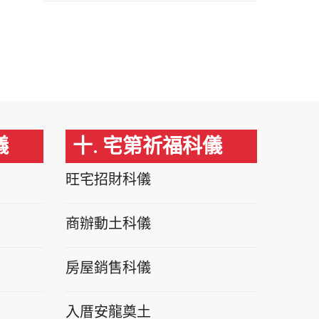
儀
十. 宅第祈福科儀
旺宅招財科儀
商辦動土科儀
房屋銷售科儀
入厝安龍奠土