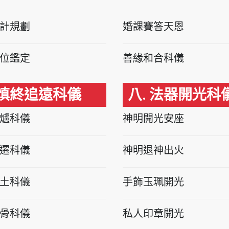
計規劃
婚課賽答天恩
位鑑定
善緣和合科儀
 慎終追遠科儀
八. 法器開光科
爐科儀
神明開光安座
遷科儀
神明退神出火
土科儀
手飾玉珮開光
骨科儀
私人印章開光