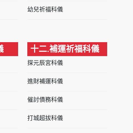
幼兒祈福科儀
儀
十二.補運祈福科儀
探元辰宮科儀
進財補運科儀
催討債務科儀
打城超拔科儀