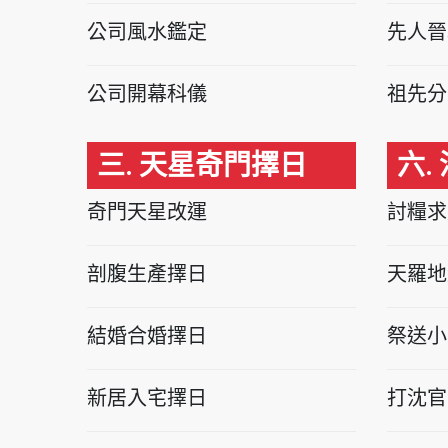
公司風水鑑定
先人晉
公司開幕科儀
祖先分
三. 天星奇門擇日
六.
奇門天星改運
討糧求
剖腹生產擇日
天羅地
結婚合婚擇日
祭送小
新居入宅擇日
打沈官