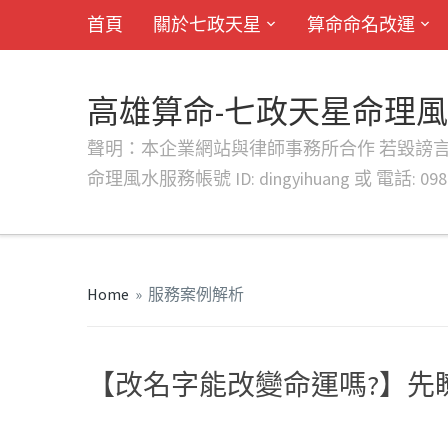
首頁
關於七政天星
算命命名改運
高雄算命-七政天星命理
聲明：本企業網站與律師事務所合作 若毀謗言行或字句將提出法
命理風水服務帳號 ID: dingyihuang 或 電話: 0982
Home
»
服務案例解析
【改名字能改變命運嗎?】先
#成人改名ptt
#改名老師ptt
#大人改名ptt
#改名ptt
#想改名