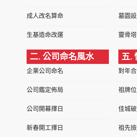
成人改名算命
墓園設
生基造命改運
靈骨塔
二. 公司命名風水
五.
企業公司命名
對年合
公司鑑定佈局
祖牌位
公司開幕擇日
佳城破
新春開工擇日
祖先撿