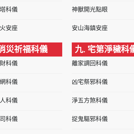
塔科儀
神獸開光點眼
火安座
安山海鎮安座
 消災祈福科儀
九. 宅第淨穢科
財科儀
離家調回科儀
網科儀
凶宅祭邪科儀
人科儀
淨五方煞科儀
司科儀
捉鬼驅邪科儀