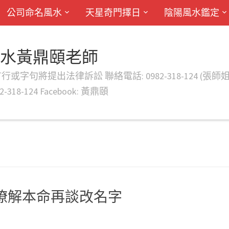
公司命名風水
天星奇門擇日
陰陽風水鑑定
風水黃鼎頤老師
律訴訟 聯絡電話: 0982-318-124 (張師姐) EMAIL: d
-318-124 Facebook: 黃鼎頤
瞭解本命再談改名字
ptt
#改名算命ppt
#改名改運ptt
#高雄改名ptt
#屏東改名ptt
#台南改名p