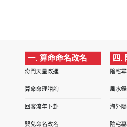
一. 算命命名改名
四.
奇門天星改運
陰宅尋
算命命理諮詢
風水鑑
回客流年卜卦
海外陽
嬰兒命名改名
陰宅墓