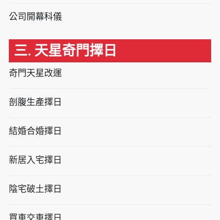
公司開幕科儀
三. 天星奇門擇日
奇門天星改運
剖腹生產擇日
結婚合婚擇日
新居入宅擇日
陰宅破土擇日
買車交車擇日