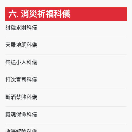
六. 消災祈福科儀
討糧求財科儀
天羅地網科儀
祭送小人科儀
打沈官司科儀
斷酒禁賭科儀
藏魂保命科儀
收符解降科儀