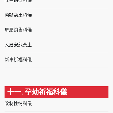
旺宅招財科儀
商辦動土科儀
房屋銷售科儀
入厝安龍奠土
新車祈福科儀
十一. 孕幼祈福科儀
改制性情科儀