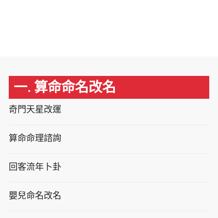
一. 算命命名改名
奇門天星改運
算命命理諮詢
回客流年卜卦
嬰兒命名改名