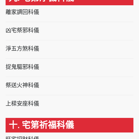
離家調回科儀
凶宅祭邪科儀
淨五方煞科儀
捉鬼驅邪科儀
祭送火神科儀
上樑安座科儀
十. 宅第祈福科儀