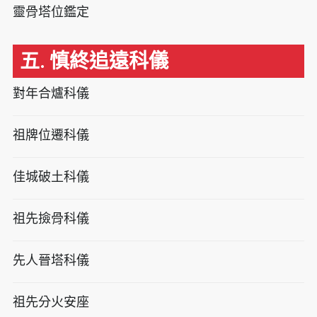
靈骨塔位鑑定
五. 慎終追遠科儀
對年合爐科儀
祖牌位遷科儀
佳城破土科儀
祖先撿骨科儀
先人晉塔科儀
祖先分火安座