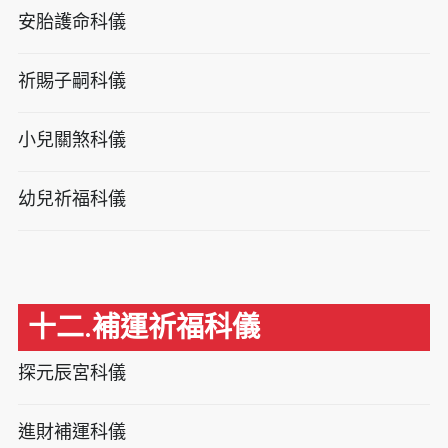
安胎護命科儀
祈賜子嗣科儀
小兒關煞科儀
幼兒祈福科儀
十二.補運祈福科儀
探元辰宮科儀
進財補運科儀