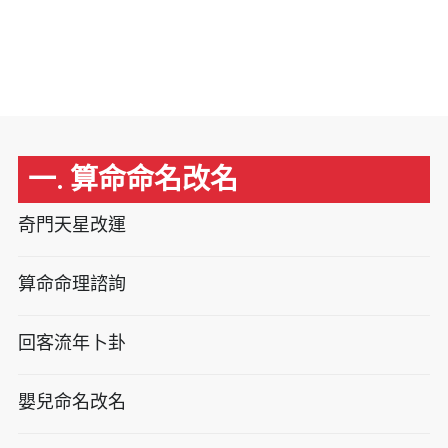
一. 算命命名改名
奇門天星改運
算命命理諮詢
回客流年卜卦
嬰兒命名改名