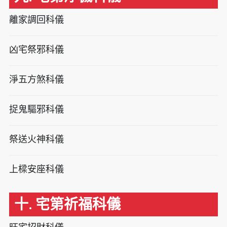
離家調回科儀
凶宅祭邪科儀
淨五方煞科儀
捉鬼驅邪科儀
祭送火神科儀
上樑安座科儀
十. 宅第祈福科儀