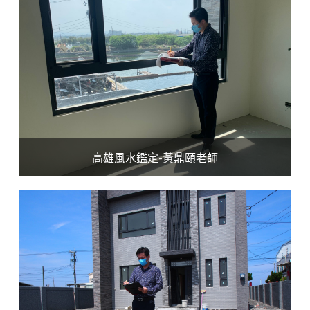
高雄風水鑑定-黃鼎頤老師