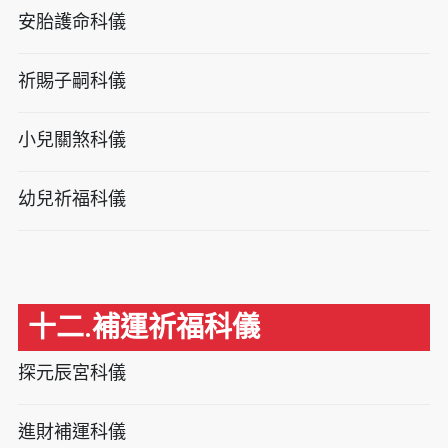
安胎護命科儀
祈賜子嗣科儀
小兒關煞科儀
幼兒祈福科儀
十二.補運祈福科儀
探元辰宮科儀
進財補運科儀