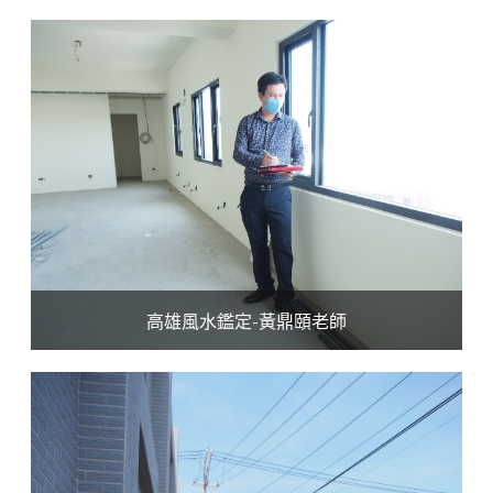
高雄風水鑑定-黃鼎頤老師