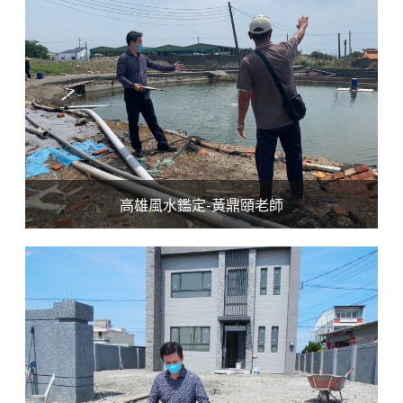
高雄風水鑑定-黃鼎頤老師