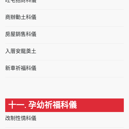
旺宅招財科儀
商辦動土科儀
房屋銷售科儀
入厝安龍奠土
新車祈福科儀
十一. 孕幼祈福科儀
改制性情科儀