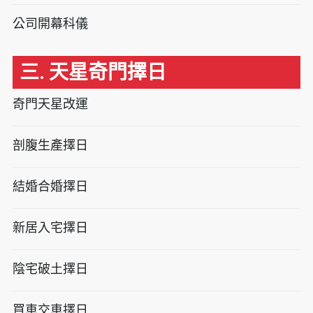
公司開幕科儀
三. 天星奇門擇日
奇門天星改運
剖腹生產擇日
結婚合婚擇日
新居入宅擇日
陰宅破土擇日
買車交車擇日