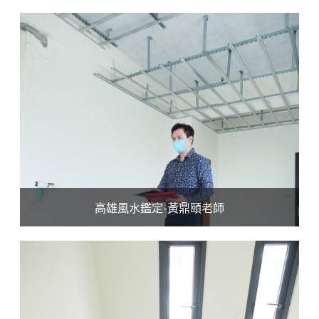
高雄風水鑑定-黃鼎頤老師