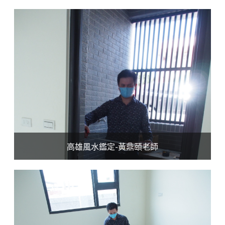
高雄風水鑑定-黃鼎頤老師