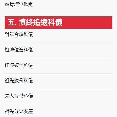
靈骨塔位鑑定
五. 慎終追遠科儀
對年合爐科儀
祖牌位遷科儀
佳城破土科儀
祖先撿骨科儀
先人晉塔科儀
祖先分火安座