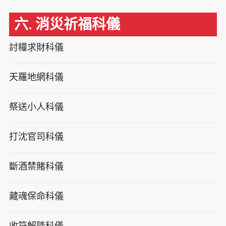
六. 消災祈福科儀
討糧求財科儀
天羅地網科儀
祭送小人科儀
打沈官司科儀
斷酒禁賭科儀
藏魂保命科儀
收符解降科儀