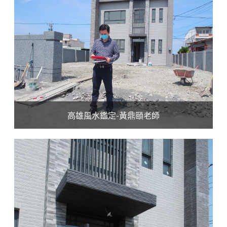
高雄風水鑑定-黃鼎頤老師