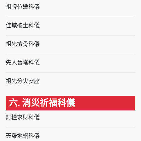
祖牌位遷科儀
佳城破土科儀
祖先撿骨科儀
先人晉塔科儀
祖先分火安座
六. 消災祈福科儀
討糧求財科儀
天羅地網科儀