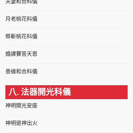
夫妻和合科儀
月老桃花科儀
祭斬桃花科儀
婚課賽答天恩
善緣和合科儀
八. 法器開光科儀
神明開光安座
神明退神出火