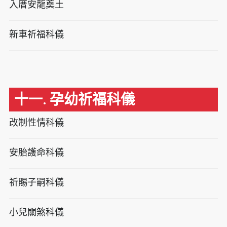
入厝安龍奠土
新車祈福科儀
十一. 孕幼祈福科儀
改制性情科儀
安胎護命科儀
祈賜子嗣科儀
小兒關煞科儀