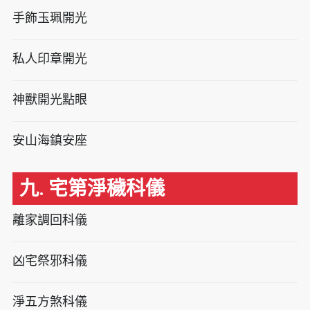
手飾玉珮開光
私人印章開光
神獸開光點眼
安山海鎮安座
九. 宅第淨穢科儀
離家調回科儀
凶宅祭邪科儀
淨五方煞科儀