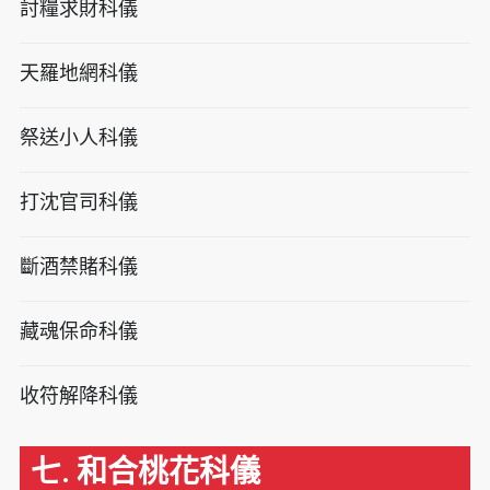
討糧求財科儀
天羅地網科儀
祭送小人科儀
打沈官司科儀
斷酒禁賭科儀
藏魂保命科儀
收符解降科儀
七. 和合桃花科儀