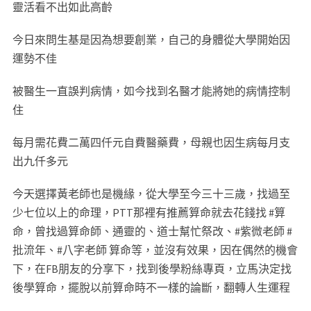
靈活看不出如此高齡
今日來問生基是因為想要創業，自己的身體從大學開始因
運勢不佳
被醫生一直誤判病情，如今找到名醫才能將她的病情控制
住
每月需花費二萬四仟元自費醫藥費，母親也因生病每月支
出九仟多元
今天選擇黃老師也是機緣，從大學至今三十三歲，找過至
少七位以上的命理，PTT那裡有推薦算命就去花錢找 #算
命，曾找過算命師、通靈的、道士幫忙祭改、#紫微老師 #
批流年、#八字老師 算命等，並沒有效果，因在偶然的機會
下，在FB朋友的分享下，找到後學粉絲專頁，立馬決定找
後學算命，擺脫以前算命時不一樣的論斷，翻轉人生運程