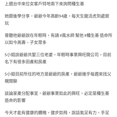
上週台中來位女客戶特地南下來詢問種生基
她跟後學分享，爺爺今年高齡94歲，每天生龍活虎到處遊
玩
曾聽他爺爺說在年輕時，有請 #風水師 幫他 #種生基 造命所
以如今高壽、子女眾多
S小姐說爺爺共娶三位老婆，年輕時事業興旺開公司，目前
名下有很多田產和房產
S小姐目前所住的地方是爺爺的房產，爺爺幾乎每週來找父
親閒聊
談論家產分配事宜，爺爺事業如此的興旺，必定是種生基
造命的影響
今天才能有健康的體魄，健步如飛，說話氣足有力、手足