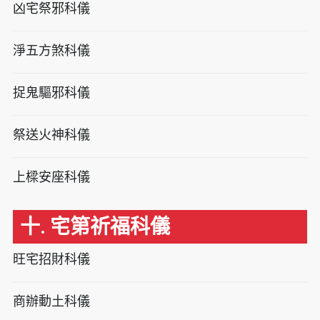
凶宅祭邪科儀
淨五方煞科儀
捉鬼驅邪科儀
祭送火神科儀
上樑安座科儀
十. 宅第祈福科儀
旺宅招財科儀
商辦動土科儀