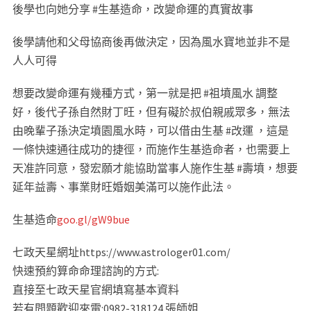
後學也向她分享 #生基造命，改變命運的真實故事
後學請他和父母協商後再做決定，因為風水寶地並非不是
人人可得
想要改變命運有幾種方式，第一就是把 #祖墳風水 調整
好，後代子孫自然財丁旺，但有礙於叔伯親戚眾多，無法
由晚輩子孫決定墳園風水時，可以借由生基 #改運 ，這是
一條快速通往成功的捷徑，而施作生基造命者，也需要上
天准許同意，發宏願才能協助當事人施作生基 #壽墳，想要
延年益壽、事業財旺婚姻美滿可以施作此法。
生基造命
goo.gl/gW9bue
七政天星網址https://www.astrologer01.com/
快速預約算命命理諮詢的方式:
直接至七政天星官網填寫基本資料
若有問題歡迎來電:0982-318124 張師姐