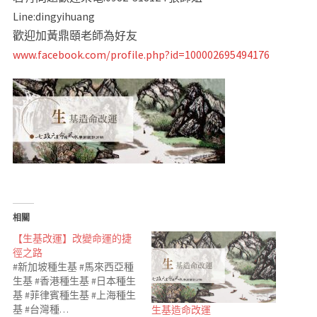
Line:dingyihuang
歡迎加黃鼎頤老師為好友
www.facebook.com/profile.php?id=100002695494176
相關
【生基改運】改變命運的捷
徑之路
#新加坡種生基 #馬來西亞種
生基 #香港種生基 #日本種生
基 #菲律賓種生基 #上海種生
基 #台灣種…
生基造命改運