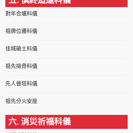
五. 慎終追遠科儀
對年合爐科儀
祖牌位遷科儀
佳城破土科儀
祖先撿骨科儀
先人晉塔科儀
祖先分火安座
六. 消災祈福科儀