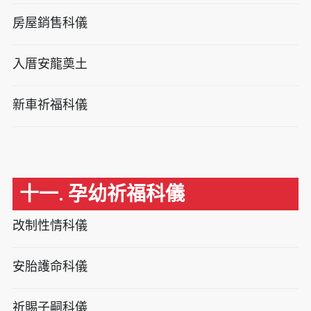
房屋銷售科儀
入厝安龍奠土
新車祈福科儀
十一. 孕幼祈福科儀
改制性情科儀
安胎護命科儀
祈賜子嗣科儀