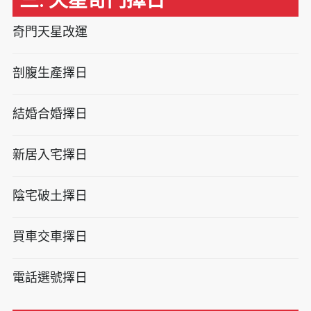
三. 天星奇門擇日
奇門天星改運
剖腹生產擇日
結婚合婚擇日
新居入宅擇日
陰宅破土擇日
買車交車擇日
電話選號擇日