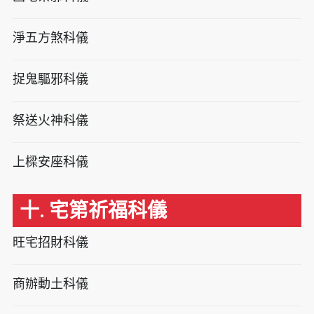
淨五方煞科儀
捉鬼驅邪科儀
祭送火神科儀
上樑安座科儀
十. 宅第祈福科儀
旺宅招財科儀
商辦動土科儀