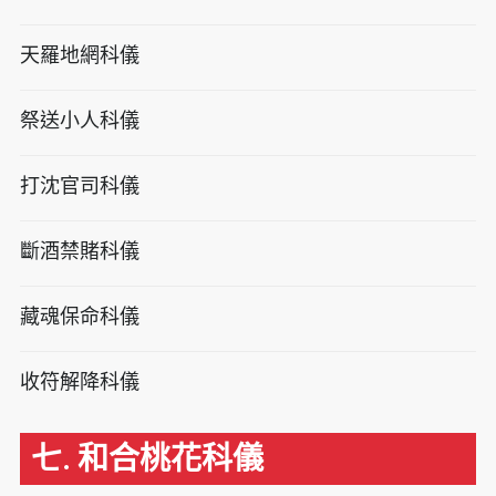
天羅地網科儀
祭送小人科儀
打沈官司科儀
斷酒禁賭科儀
藏魂保命科儀
收符解降科儀
七. 和合桃花科儀