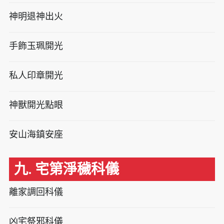
神明退神出火
手飾玉珮開光
私人印章開光
神獸開光點眼
安山海鎮安座
九. 宅第淨穢科儀
離家調回科儀
凶宅祭邪科儀