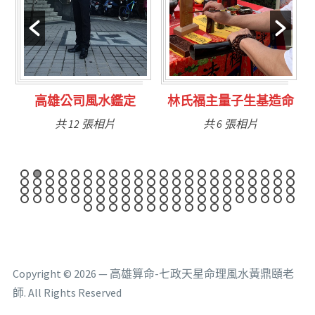
定
林氏福主量子生基造命
台南永康風水鑑定
共 6 張相片
共 9 張相片
Copyright © 2026 — 高雄算命-七政天星命理風水黃鼎頤老
師. All Rights Reserved