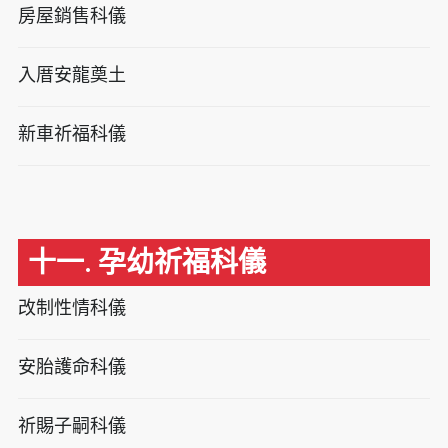
房屋銷售科儀
入厝安龍奠土
新車祈福科儀
十一. 孕幼祈福科儀
改制性情科儀
安胎護命科儀
祈賜子嗣科儀