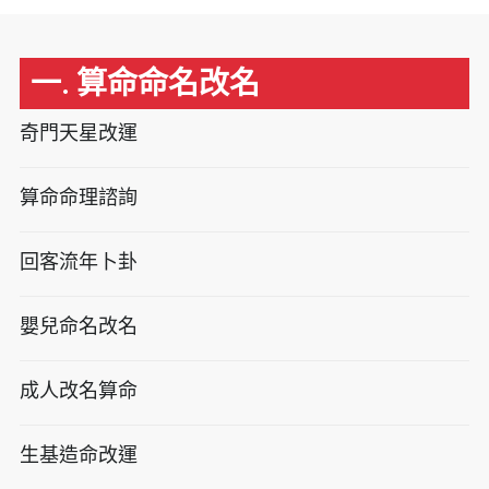
一. 算命命名改名
奇門天星改運
算命命理諮詢
回客流年卜卦
嬰兒命名改名
成人改名算命
生基造命改運