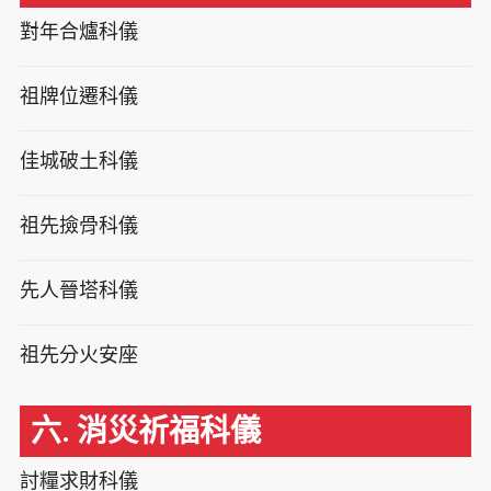
對年合爐科儀
祖牌位遷科儀
佳城破土科儀
祖先撿骨科儀
先人晉塔科儀
祖先分火安座
六. 消災祈福科儀
討糧求財科儀