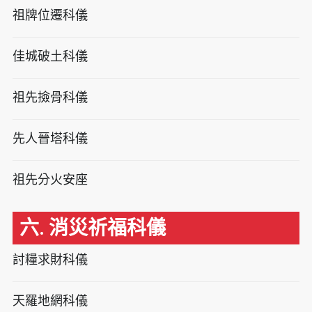
祖牌位遷科儀
佳城破土科儀
祖先撿骨科儀
先人晉塔科儀
祖先分火安座
六. 消災祈福科儀
討糧求財科儀
天羅地網科儀