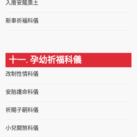
入厝安龍奠土
新車祈福科儀
十一. 孕幼祈福科儀
改制性情科儀
安胎護命科儀
祈賜子嗣科儀
小兒關煞科儀