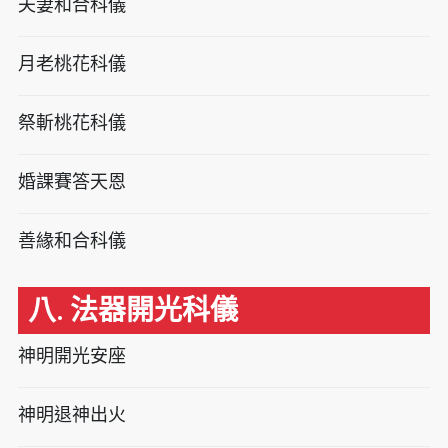
夫妻和合科儀
月老桃花科儀
祭斬桃花科儀
婚課賽答天恩
善緣和合科儀
八. 法器開光科儀
神明開光安座
神明退神出火