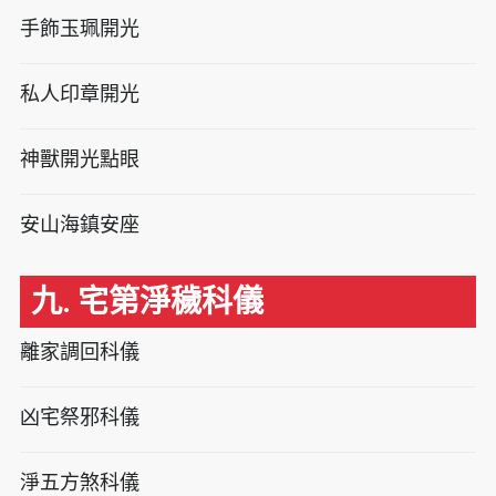
手飾玉珮開光
私人印章開光
神獸開光點眼
安山海鎮安座
九. 宅第淨穢科儀
離家調回科儀
凶宅祭邪科儀
淨五方煞科儀