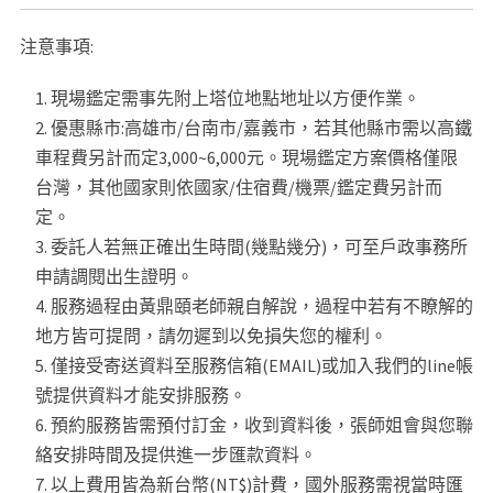
注意事項:
現場鑑定需事先附上塔位地點地址以方便作業。
優惠縣市:高雄市/台南市/嘉義市，若其他縣市需以高鐵
車程費另計而定3,000~6,000元。現場鑑定方案價格僅限
台灣，其他國家則依國家/住宿費/機票/鑑定費另計而
定。
委託人若無正確出生時間(幾點幾分)，可至戶政事務所
申請調閱出生證明。
服務過程由黃鼎頤老師親自解說，過程中若有不瞭解的
地方皆可提問，請勿遲到以免損失您的權利。
僅接受寄送資料至服務信箱(EMAIL)或加入我們的line帳
號提供資料才能安排服務。
預約服務皆需預付訂金，收到資料後，張師姐會與您聯
絡安排時間及提供進一步匯款資料。
以上費用皆為新台幣(NT$)計費，國外服務需視當時匯