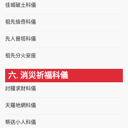
佳城破土科儀
祖先撿骨科儀
先人晉塔科儀
祖先分火安座
六. 消災祈福科儀
討糧求財科儀
天羅地網科儀
祭送小人科儀