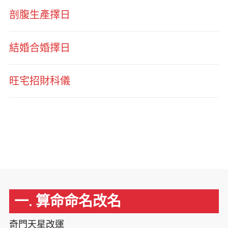
剖腹生產擇日
結婚合婚擇日
旺宅招財科儀
一. 算命命名改名
奇門天星改運