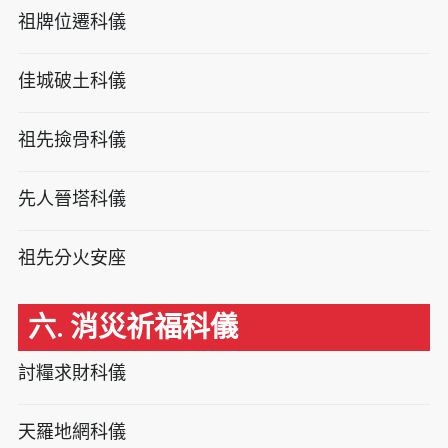
祖牌位遷科儀
佳城破土科儀
祖先撿骨科儀
先人晉塔科儀
祖先分火安座
六. 消災祈福科儀
討糧求財科儀
天羅地網科儀