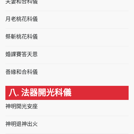
夫妻和合科儀
月老桃花科儀
祭斬桃花科儀
婚課賽答天恩
善緣和合科儀
八. 法器開光科儀
神明開光安座
神明退神出火