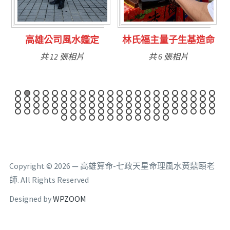
鑑定
林氏福主量子生基造命
台南永康風水鑑定
共 6 張相片
共 9 張相片
Copyright © 2026 — 高雄算命-七政天星命理風水黃鼎頤老
師. All Rights Reserved
Designed by
WPZOOM