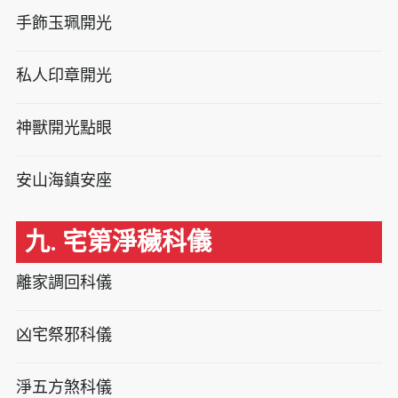
手飾玉珮開光
私人印章開光
神獸開光點眼
安山海鎮安座
九. 宅第淨穢科儀
離家調回科儀
凶宅祭邪科儀
淨五方煞科儀