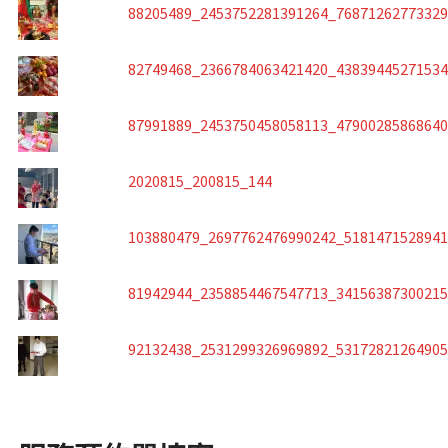
88205489_2453752281391264_7687126277332
82749468_2366784063421420_4383944527153
87991889_2453750458058113_4790028586864
2020815_200815_144
103880479_2697762476990242_518147152894
81942944_2358854467547713_3415638730021
92132438_2531299326969892_5317282126490