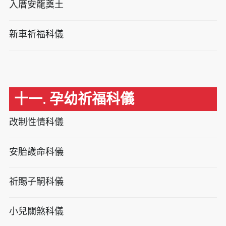
入厝安龍奠土
新車祈福科儀
十一. 孕幼祈福科儀
改制性情科儀
安胎護命科儀
祈賜子嗣科儀
小兒關煞科儀