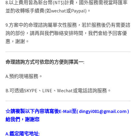
8.以上費用皆為新台幣(NT$)計費，國外服務需視當時匯率
並酌收轉帳手續費(如wechat或Paypal)。
9.方案中的命理諮詢屬單次性服務，若於服務後仍有需要諮
詢的部份，請再與我們聯絡安排時間，我們會給予回客優
惠，謝謝。
命理諮詢方式可依您的方便則擇其一
:
A.預約現場服務。
B.可透過SKYPE、LINE、Wechat或電話諮詢服務。
☆
請複製以下內容填寫後
E-Mail
至
( dingyi081@gmail.com )
給我們，謝謝您
A.
鑑定陽宅地址
: