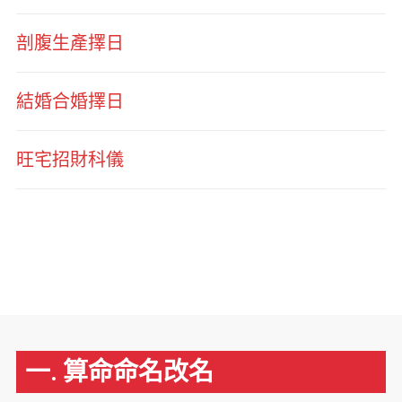
剖腹生產擇日
結婚合婚擇日
旺宅招財科儀
一. 算命命名改名