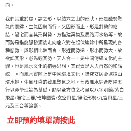
向。
我們其重於慮，謂之形，以結穴之山的形狀，形是融勢聚
氣的關鍵，生氣因勢而行，又因形而止，形是對勢的總
結，陽宅而言其形與勢，方指建築物及馬路河水道等。故
而勢是指龍脈發源後走向龍穴對在起伏連綿中所呈現的各
種態勢，與形相比較而言，形近而勢遠，形小而勢大，故
欲認其形，必先觀其勢。天人合一，是中國傳統文化的主
體，也是風水文化的指導思想，其實質是人與自然的和諧
統一。而風水實際上是中國環境文化，講究安居要選擇山
環水抱，生氣旺盛的藏風聚氣之地。七政風水綜合陰陽五
行以命學理論為基礎，顧以全方位之考量以八字明鏡/紫白
飛星/陽宅三要/乾坤國寶/玄空飛星/陽宅形勢/九宮飛星/三
元及三合等論斷。
立即預約填單請按此