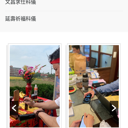
文昌求仕科儀
延壽祈福科儀