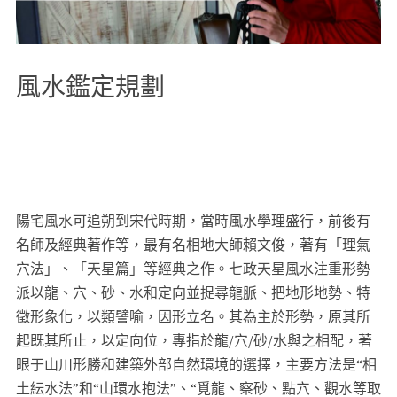
風水鑑定規劃
#
高雄風水老師
#
台南風水老師
#
嘉義風水老師
#
台中風水老師
#
新
竹風水老師
#
桃園風水老師
#
台北風水老師
#
花蓮風水老師
#
屏東風
水老師
#
雲林風水老師
#
彰化風水老師
陽宅風水可追朔到宋代時期，當時風水學理盛行，前後有
名師及經典著作等，最有名相地大師賴文俊，著有「理氣
穴法」、「天星篇」等經典之作。七政天星風水注重形勢
派以龍、穴、砂、水和定向並捉尋龍脈、把地形地勢、特
徵形象化，以類譬喻，因形立名。其為主於形勢，原其所
起既其所止，以定向位，專指於龍/穴/砂/水與之相配，著
眼于山川形勝和建築外部自然環境的選擇，主要方法是“相
土紜水法”和“山環水抱法”、“覓龍、察砂、點穴、觀水等取