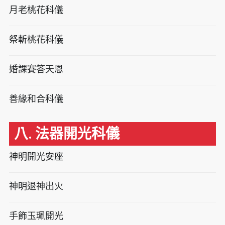
月老桃花科儀
祭斬桃花科儀
婚課賽答天恩
善緣和合科儀
八. 法器開光科儀
神明開光安座
神明退神出火
手飾玉珮開光