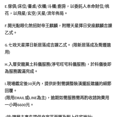
E.
傢俱
/
床位
/
書桌
/
衣櫃
/
斗櫃
/
廚房，以委託人本命財位
/
桃
花，以飛星
/
玄空
/
天星
/
流年佈局。
F.
開光點眼化煞招財帝王麒麟，附贈天星擇日安座麒麟吉課
乙式。
G.
七政天星擇日新居落成吉課乙式。
(
限新居落成及喬遷適
用
)
H.
入厝安龍奠土科儀服務
(
淨宅旺宅科儀服務
)
，於科儀後即
為服務圓滿完成。
I.
現場鑑定後
30
天內，提供針對需調整裝潢擺設建議的細節
回覆。
(
限用
EMAIL
或
LINE
為主
)
，逾期如需服務需再酌收諮詢費用
一小時6
600
元。