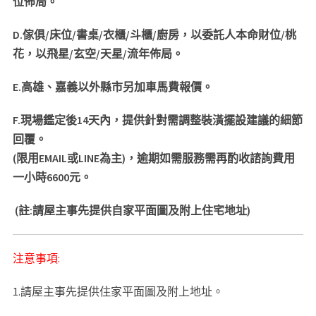
位佈局。
D.
傢俱
/
床位
/
書桌
/
衣櫃
/
斗櫃
/
廚房，以委託人本命財位
/
桃
花，以飛星
/
玄空
/
天星
/
流年佈局。
E.
高雄、嘉義以外縣市另加車馬費報價。
F.
現場鑑定後
14
天內，提供針對需調整裝潢擺設建議的細節
回覆。
(
限用
EMAIL
或
LINE為主)
，逾期如需服務需再酌收諮詢費用
一小時6
600
元。
(
註
:
請屋主事先提供自家平面圖及附上住宅地址
)
注意事項:
1.請屋主事先提供住家平面圖及附上地址。