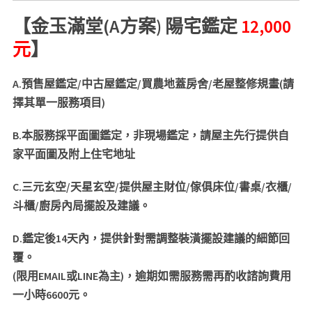
【金玉滿堂
(A
方案
)
陽宅鑑定
12
,000
元
】
A.預售屋鑑定
/
中古屋鑑定
/
買農地蓋房舍
/
老屋整修規畫
(
請
擇其單一服務項目
)
B.
本服務採平面圖鑑定，非現場鑑定，請屋主先行提供自
家平面圖及附上住宅地址
C.
三元玄空
/
天星玄空
/
提供屋主財位
/
傢俱床位
/
書桌
/
衣櫃
/
斗櫃
/
廚房內局擺設及建議。
D.
鑑定後
14
天內，提供針對需調整裝潢擺設建議的細節回
覆。
(
限用
EMAIL
或
LINE
為主
)
，
逾期如需服務需再酌收諮詢費用
一小時6
600
元。