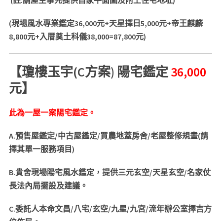
(
註
:
請屋主事先提供自家平面圖及附上住宅地址
)
(
現場風水專業鑑定36
,000
元
+
天星擇日
5,000
元
+
帝王麒麟
8,800
元
+
入厝奠土科儀
38,000
=87,800
元
)
【瓊樓玉宇
(C
方案
)
陽宅鑑定
36,000
元
】
此為一屋一案陽宅鑑定。
A.
預售屋鑑定
/
中古屋鑑定
/
買農地蓋房舍
/
老屋整修規畫
(
請
擇其單一服務項目
)
B.
貴舍現場陽宅風水鑑定，提供三元玄空
/
天星玄空
/
名家仗
長法內局擺設及建議。
C.
委託人本命文昌
/
八宅
/
玄空
/
九星
/
九宮
/
流年辦公室擇吉方