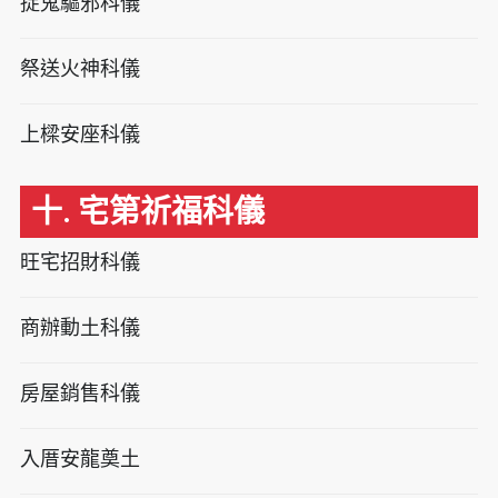
捉鬼驅邪科儀
祭送火神科儀
上樑安座科儀
十. 宅第祈福科儀
旺宅招財科儀
商辦動土科儀
房屋銷售科儀
入厝安龍奠土