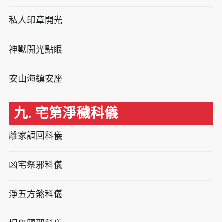
私人印章開光
神獸開光點眼
安山海鎮安座
九. 宅第淨穢科儀
離家調回科儀
凶宅祭邪科儀
淨五方煞科儀