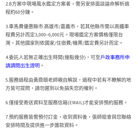
2.B方案中現場風水鑑定方案者，需另安排面談論命解析過
程約60分鐘。
3.車馬費優惠縣市:高雄市/嘉義市，若其他縣市需以高鐵車
程費另計而定3,000~6,000元。現場鑑定方案價格僅限台
灣，其他國家則依國家/住宿費/機票/鑑定費另計而定。
4.委託人若無正確出生時間(幾點幾分)，可至
戶政事務所申
請調閱出生證明
。
5.服務過程由黃鼎頤老師親自解說，過程中若有不瞭解的地
方皆可提問，請勿遲到以免損失您的權利。
6.僅接受寄送資料至服務信箱(EMAIL)才能安排預約服務。
7.預約服務皆需預付訂金，收到資料後，張師姐會與您聯絡
安排時間及提供進一步匯款資料。