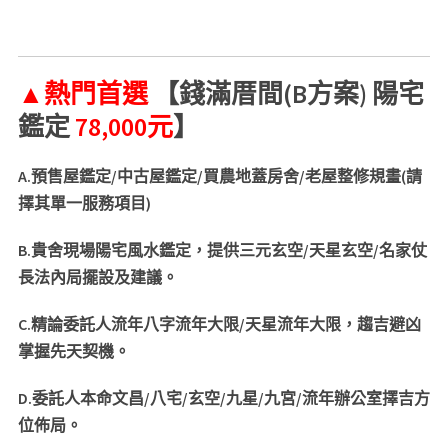
▲
熱門首選
【錢滿厝間
(B
方案
)
陽宅
鑑定
7
8,000
元
】
A.
預售屋鑑定
/
中古屋鑑定
/
買農地蓋房舍
/
老屋整修規畫
(
請
擇其單一服務項目
)
B.
貴舍現場陽宅風水鑑定，提供三元玄空
/
天星玄空
/
名家仗
長法內局擺設及建議。
C.
精論委託人流年八字流年大限
/
天星流年大限，趨吉避凶
掌握先天契機。
D.
委託人本命文昌
/
八宅
/
玄空
/
九星
/
九宮
/
流年辦公室擇吉方
位佈局。