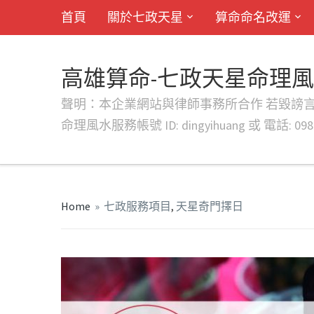
首頁
關於七政天星
算命命名改運
高雄算命-七政天星命理
聲明：本企業網站與律師事務所合作 若毀謗言行或字句將提出法
命理風水服務帳號 ID: dingyihuang 或 電話: 0982
Home
»
七政服務項目
,
天星奇門擇日