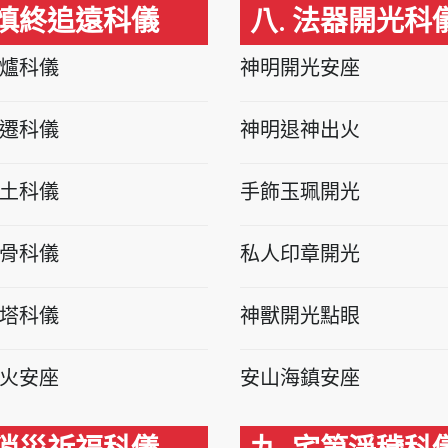
 慎終追遠科儀
八. 法器開光科
爐科儀
神明開光安座
遷科儀
神明退神出火
土科儀
手飾玉珮開光
骨科儀
私人印章開光
塔科儀
神獸開光點眼
火安座
安山海鎮安座