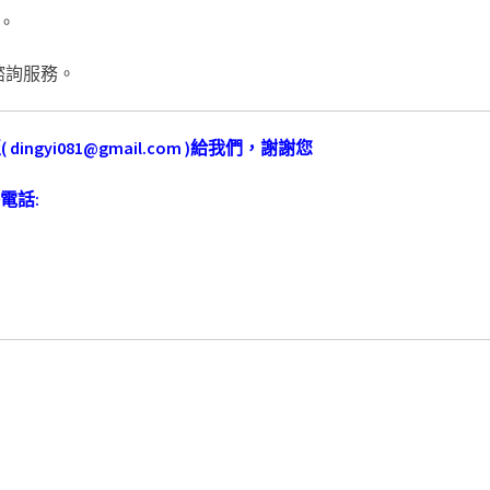
。
話諮詢服務。
至
( dingyi081@gmail.com )
給我們，謝謝您
電話
: