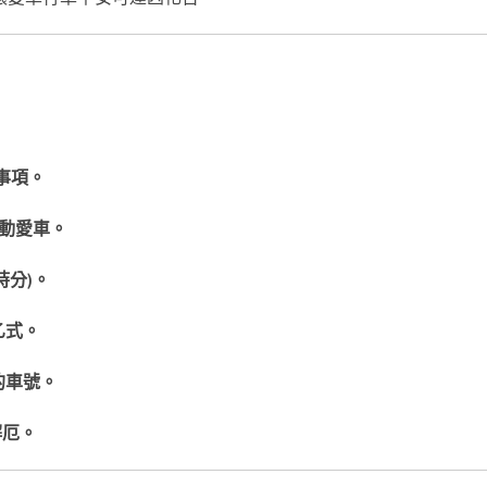
事項。
動愛車。
時分
)
。
乙式。
的車號。
解厄。