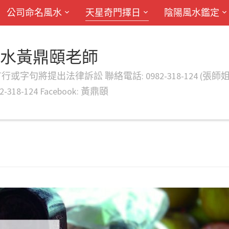
公司命名風水
天星奇門擇日
陰陽風水鑑定
風水黃鼎頤老師
律訴訟 聯絡電話: 0982-318-124 (張師姐) EMAIL: d
-318-124 Facebook: 黃鼎頤