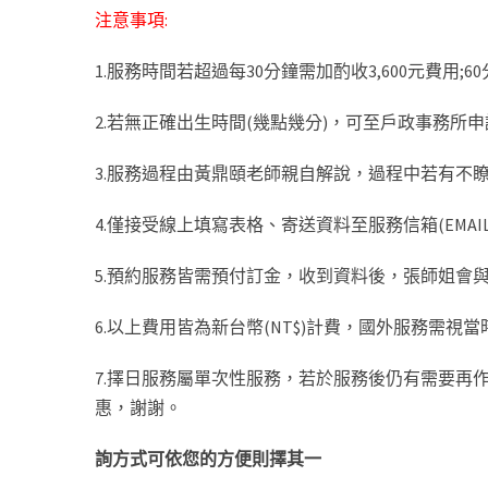
注意事項:
1.服務時間若超過每30分鐘需加酌收3,600元費用;60
2.若無正確出生時間(幾點幾分)，可至戶政事務所
3.服務過程由黃鼎頤老師親自解說，過程中若有不
4.僅接受線上填寫表格、寄送資料至服務信箱(EMAI
5.預約服務皆需預付訂金，收到資料後，張師姐會
6.以上費用皆為新台幣(NT$)計費，國外服務需視當時匯
7.擇日服務屬單次性服務，若於服務後仍有需要再
惠，謝謝。
詢方式可依您的方便則擇其一