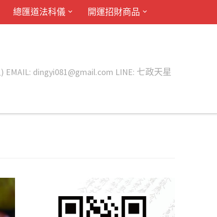
總匯道法科儀
開運招財商品
ingyi081@gmail.com LINE: 七政天星