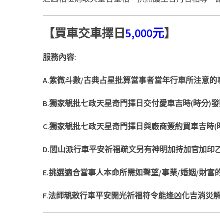
【買車交車擇日
5,000元
】
服務內容:
A.
紫微斗數
/
古典占星批算當事者當年行車所注意的
B.
獨家親批七政天星奇門擇日交付愛車吉時
(
時分
)
發
C.
獨家親批七政天星奇門擇日與廠商簽約買車吉時
(
D.
閭山派行車平安祈福疏文另有神明加持加官加印
E.
挑選適合當事人本命所需如聲望
/
事業
/
婚姻
/
財富
F.法師親敕行車平安開光祈福符令能逢凶化吉消災