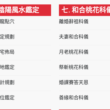
 陰陽風水鑑定
七. 和合桃花科
龍點穴
離婚辭祖科儀
定規劃
夫妻和合科儀
宅佈局
月老桃花科儀
地鑑定
祭斬桃花科儀
計規劃
婚課賽答天恩
位鑑定
善緣和合科儀