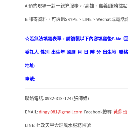
A.預約現場一對一親算服務，(高雄、嘉義)服務據點
B.郵寄資料，可透過SKYPE、LINE、Wechat或電
☆
若無法填寫表單，請複製以下內容填寫後
E-Mail
委託人
性別
出生年
國曆
月
日
時
分
出生地
聯絡
地址
:
車號
:
聯絡電話: 0982-318-124 (張師姐)
EMAIL:
dingyi081@gmail.com
Facebook搜尋:
黃鼎頤
LINE: 七政天星命理風水服務帳號