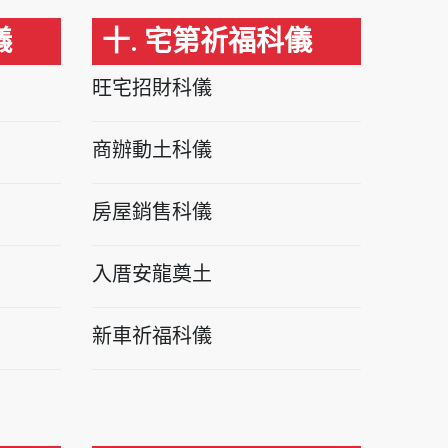
儀
十. 宅第祈福科儀
旺宅招財科儀
商辦動土科儀
房屋銷售科儀
入厝安龍奠土
新車祈福科儀