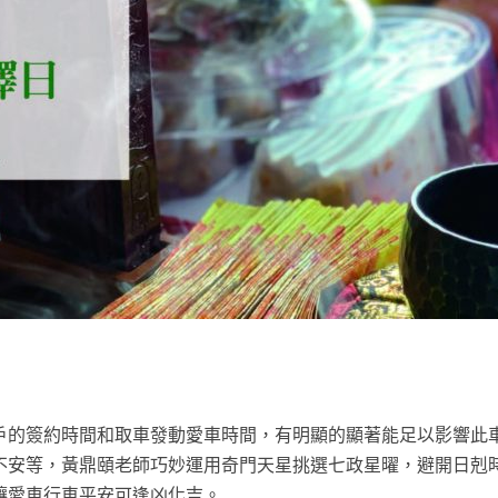
戶的簽約時間和取車發動愛車時間，有明顯的顯著能足以影響此
不安等，黃鼎頤老師巧妙運用奇門天星挑選七政星曜，避開日剋
讓愛車行車平安可逢凶化吉。