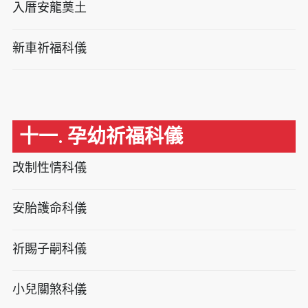
入厝安龍奠土
新車祈福科儀
十一. 孕幼祈福科儀
改制性情科儀
安胎護命科儀
祈賜子嗣科儀
小兒關煞科儀