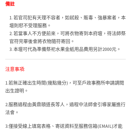
備註
若官司犯有天理不容者，如弒殺、販毒、強暴案者，本
壇則怒不受理服務。
若當事人不方便前來，可將衣物寄到本府壇，待法師祭
官符完畢後會將衣物隨符寄回。
本壇可代為準備祭祀水果金紙用品費用另計2000元。
注意事項:
1.若無正確出生時間(幾點幾分)，可至戶政事務所申請調閱
出生證明。
2.服務過程由黃鼎頤道長等人，過程中法師會引導家屬進行
法會。
3.僅接受線上填寫表格、寄送資料至服務信箱(EMAIL)才能