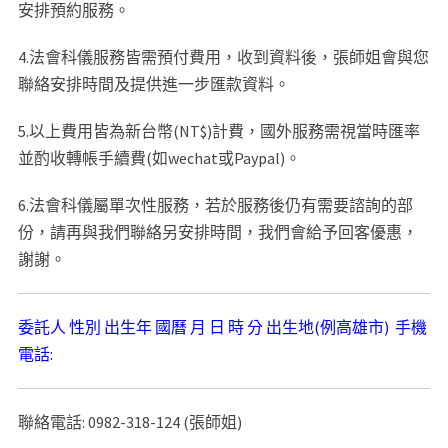
安排預約服務。
4.法會科儀服務皆需預付費用，收到資料後，張師姐會與您
聯絡安排時間及提供進一步匯款資料。
5.以上費用皆為新台幣(NT$)計費，國外服務需視當時匯率
並酌收轉帳手續費(如wechat或Paypal)。
6.法會科儀屬單次性服務，若於服務後仍有需要諮詢的部
份，請再與我們聯絡另安排時間，我們會給予回客優惠，
謝謝。
委託人 性別 出生年 國曆 月 日 時 分 出生地(例高雄市) 手機
電話:
聯絡電話: 0982-318-124 (張師姐)