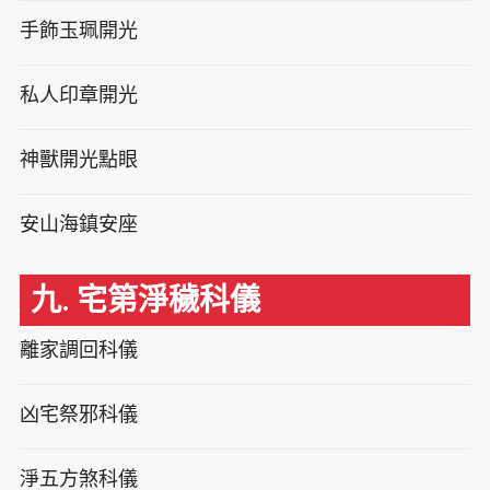
手飾玉珮開光
私人印章開光
神獸開光點眼
安山海鎮安座
九. 宅第淨穢科儀
離家調回科儀
凶宅祭邪科儀
淨五方煞科儀