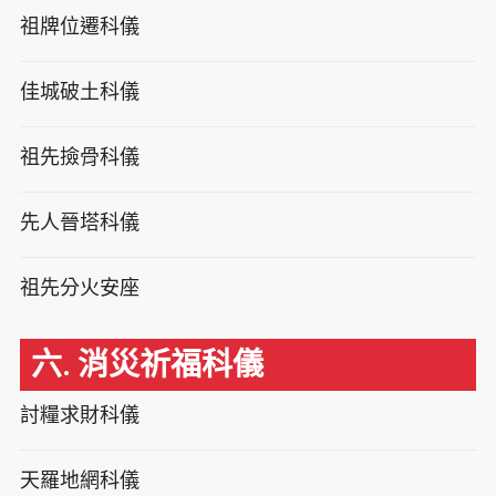
祖牌位遷科儀
佳城破土科儀
祖先撿骨科儀
先人晉塔科儀
祖先分火安座
六. 消災祈福科儀
討糧求財科儀
天羅地網科儀