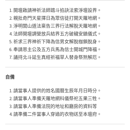
開壇啟請神祈法師踏斗掐訣法索淨壇設界。
親批奇門天星擇日為眾信徒打開天羅地網。
淨明閭山道法稟告三界行法解脫天羅地網。
法師開壇調營放兵結界五方破穢安鎮儀式。
祈求三界神祈下降為信男女解脫枷鎖脫身。
奉請恩主公及五方兵馬為信士開城門降福。
誦持北斗延生真經祈福草人替身祭煞解厄。
自備
請當事人提供的姓名國曆生辰年月日時分。
請當事人準備天羅地網科儀祭祀五果三牲。
請當事人準備法院的地址和廳房的資料等
請準備二件當事人穿過的衣物送至本壇府。