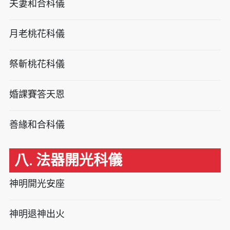
夫妻和合科儀
月老桃花科儀
祭斬桃花科儀
婚課賽答天恩
善緣和合科儀
八. 法器開光科儀
神明開光安座
神明退神出火