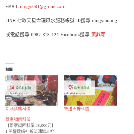
EMAIL:
dingyi081@gmail.com
LINE: 七政天星命理風水服務帳號 ID搜尋: dingyihuang
或電話搜尋: 0982-318-124 Facebook搜尋:
黃鼎頤
相關
斷酒禁賭科儀
祭送火神科儀
離家調回科儀
【離家調回科儀 58,000元】
1.開壇啟請神祈法師踏斗掐