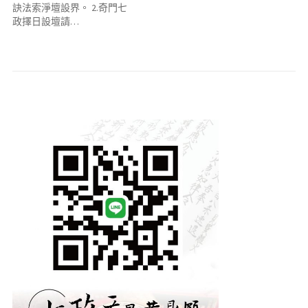
訣法索淨壇設界。 2.奇門七
政擇日設壇請…