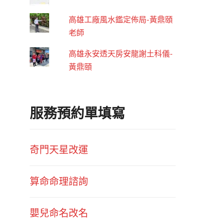
高雄工廠風水鑑定佈局-黃鼎頤
老師
高雄永安透天房安龍謝土科儀-
黃鼎頤
服務預約單填寫
奇門天星改運
算命命理諮詢
嬰兒命名改名