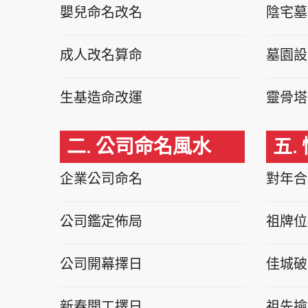
嬰兒命名改名
陰宅墓
成人改名算命
墓園設
生基造命改運
靈骨塔
二. 公司命名風水
五.
企業公司命名
對年合
公司鑑定佈局
祖牌位
公司開幕擇日
佳城破
新春開工擇日
祖先撿