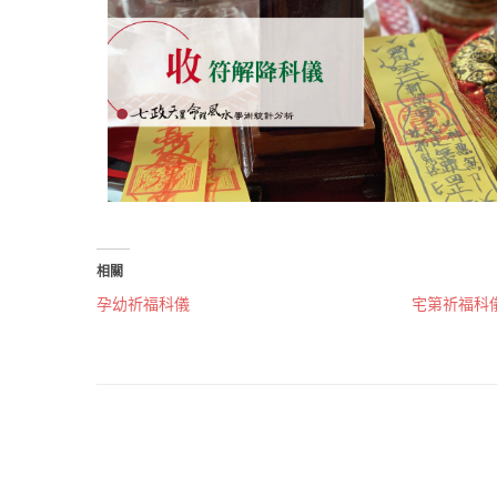
相關
孕幼祈福科儀
宅第祈福科