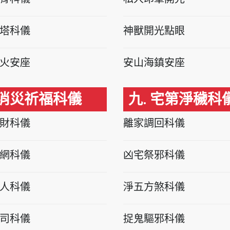
塔科儀
神獸開光點眼
火安座
安山海鎮安座
 消災祈福科儀
九. 宅第淨穢科
財科儀
離家調回科儀
網科儀
凶宅祭邪科儀
人科儀
淨五方煞科儀
司科儀
捉鬼驅邪科儀