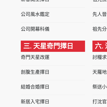
公司風水鑑定
先人晉
公司開幕科儀
祖先分
三. 天星奇門擇日
六.
奇門天星改運
討糧求
剖腹生產擇日
天羅地
結婚合婚擇日
祭送小
新居入宅擇日
打沈官