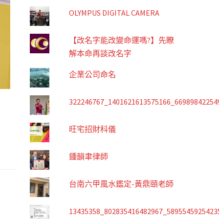
OLYMPUS DIGITAL CAMERA
【改名字能改變命運嗎?】先瞭
解本命再談改名字
企業公司命名
322246767_1401621613575166_66989842254
旺宅招財科儀
鍾韻聿律師
台南六甲風水鑑定-黃鼎頤老師
13435358_802835416482967_5895545925423