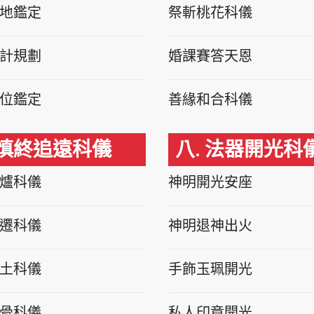
地鑑定
祭斬桃花科儀
計規劃
婚課賽答天恩
位鑑定
善緣和合科儀
 慎終追遠科儀
八. 法器開光科
爐科儀
神明開光安座
遷科儀
神明退神出火
土科儀
手飾玉珮開光
骨科儀
私人印章開光