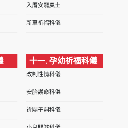
入厝安龍奠土
新車祈福科儀
儀
十一. 孕幼祈福科儀
改制性情科儀
安胎護命科儀
祈賜子嗣科儀
小兒關煞科儀