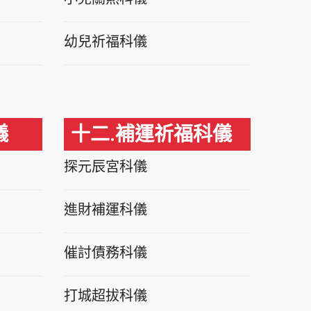
幼兒祈福科儀
儀
十二.補運祈福科儀
探元辰宮科儀
進財補運科儀
催討債務科儀
打城超拔科儀