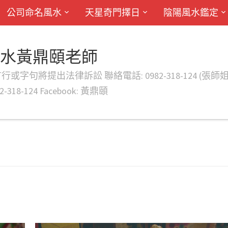
公司命名風水
天星奇門擇日
陰陽風水鑑定
風水黃鼎頤老師
律訴訟 聯絡電話: 0982-318-124 (張師姐) EMAIL: d
-318-124 Facebook: 黃鼎頤