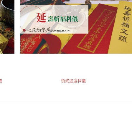
儀
慎終追遠科儀