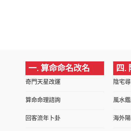
一. 算命命名改名
四.
奇門天星改運
陰宅尋
算命命理諮詢
風水鑑
回客流年卜卦
海外陽