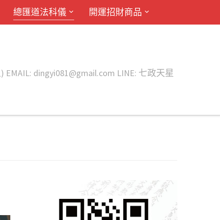
總匯道法科儀
開運招財商品
ingyi081@gmail.com LINE: 七政天星