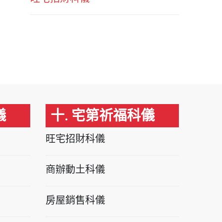
儀
十. 宅第祈福科儀
旺宅招財科儀
商辦動土科儀
房屋銷售科儀