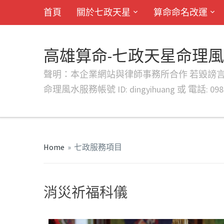
首頁
關於七政天星
算命命名改運
高雄算命-七政天星命理
聲明：本企業網站與律師事務所合作 若毀謗言行或字句將提出法
命理風水服務帳號 ID: dingyihuang 或 電話: 0982
Home
»
七政服務項目
消災祈福科儀