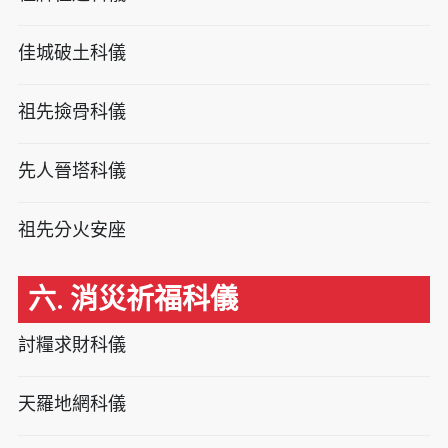
佳城破土科儀
祖先撿骨科儀
先人晉塔科儀
祖先分火安座
六. 消災祈福科儀
討糧求財科儀
天羅地網科儀