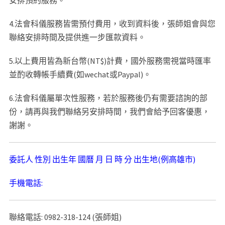
安排預約服務。
4.法會科儀服務皆需預付費用，收到資料後，張師姐會與您
聯絡安排時間及提供進一步匯款資料。
5.以上費用皆為新台幣(NT$)計費，國外服務需視當時匯率
並酌收轉帳手續費(如wechat或Paypal)。
6.法會科儀屬單次性服務，若於服務後仍有需要諮詢的部
份，請再與我們聯絡另安排時間，我們會給予回客優惠，
謝謝。
委託人 性別 出生年 國曆 月 日 時 分 出生地(例高雄市)
手機電話:
聯絡電話: 0982-318-124 (張師姐)