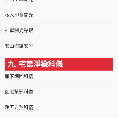
私人印章開光
神獸開光點眼
安山海鎮安座
九. 宅第淨穢科儀
離家調回科儀
凶宅祭邪科儀
淨五方煞科儀