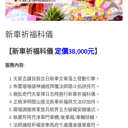
新車祈福科儀
【新車祈福科儀
定價38,000元
】
服務內容:
天星吉課良辰吉日新車交車落土發動引擎。
佈置壇場請神誦經拜懺法師踏斗掐訣持咒。
親批奇門天星擇日吉時進行新車祈福科儀。
正統淨明閭山道法新車祈福疏文法印加持。
開壇調營將軍放兵結界五方破穢安鎮儀式。
執靈符持咒淨車門車體/後車箱/車輪除穢。
法師誦經祈福安奉馬府千歲護身護車靈符。