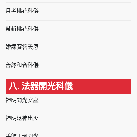
月老桃花科儀
祭斬桃花科儀
婚課賽答天恩
善緣和合科儀
八. 法器開光科儀
神明開光安座
神明退神出火
手飾玉珮開光