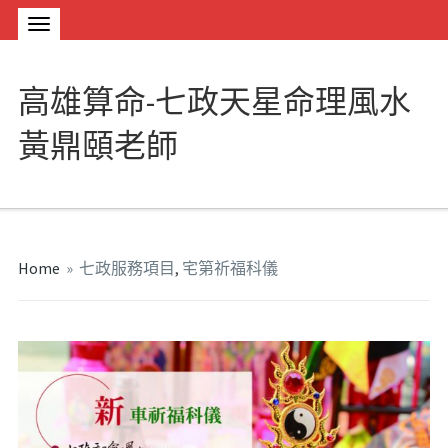
高雄算命-七政天星命理風水
黃鼎頤老師
Home
»
七政服務項目
,
宅第祈福科儀