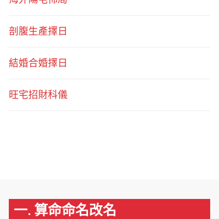
剖腹生產擇日
結婚合婚擇日
旺宅招財科儀
一. 算命命名改名