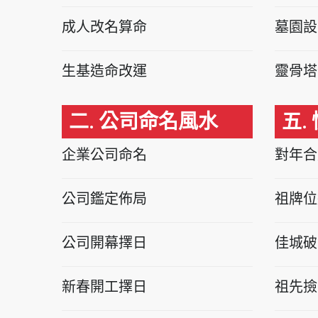
成人改名算命
墓園設
生基造命改運
靈骨塔
二. 公司命名風水
五.
企業公司命名
對年合
公司鑑定佈局
祖牌位
公司開幕擇日
佳城破
新春開工擇日
祖先撿