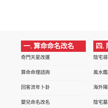
一. 算命命名改名
四.
奇門天星改運
陰宅尋
算命命理諮詢
風水鑑
回客流年卜卦
海外陽
嬰兒命名改名
陰宅墓