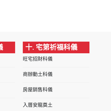
儀
十. 宅第祈福科儀
旺宅招財科儀
商辦動土科儀
房屋銷售科儀
入厝安龍奠土