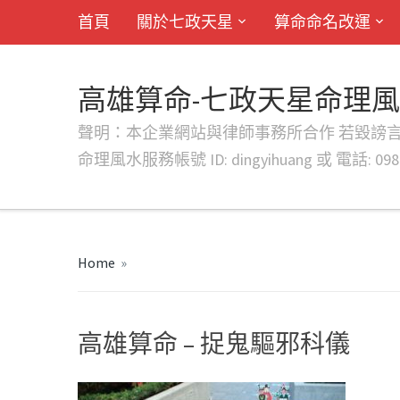
首頁
關於七政天星
算命命名改運
高雄算命-七政天星命理
聲明：本企業網站與律師事務所合作 若毀謗言行或字句將提出法
命理風水服務帳號 ID: dingyihuang 或 電話: 0982
Home
»
高雄算命 – 捉鬼驅邪科儀