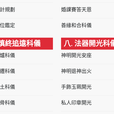
計規劃
婚課賽答天恩
位鑑定
善緣和合科儀
 慎終追遠科儀
八. 法器開光科
爐科儀
神明開光安座
遷科儀
神明退神出火
土科儀
手飾玉珮開光
骨科儀
私人印章開光