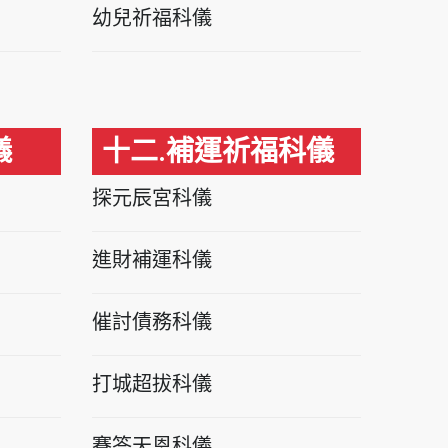
幼兒祈福科儀
儀
十二.補運祈福科儀
探元辰宮科儀
進財補運科儀
催討債務科儀
打城超拔科儀
賽答天恩科儀