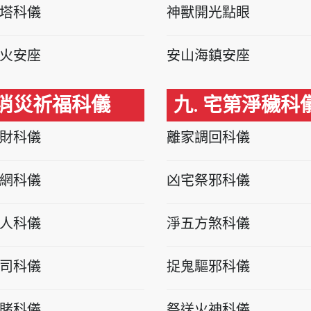
塔科儀
神獸開光點眼
火安座
安山海鎮安座
 消災祈福科儀
九. 宅第淨穢科
財科儀
離家調回科儀
網科儀
凶宅祭邪科儀
人科儀
淨五方煞科儀
司科儀
捉鬼驅邪科儀
賭科儀
祭送火神科儀