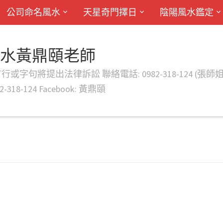
公司命名風水
天星奇門擇日
陰陽風水鑑定
風水黃鼎頤老師
律訴訟 聯絡電話: 0982-318-124 (張師姐) EMAIL: d
-318-124 Facebook: 黃鼎頤