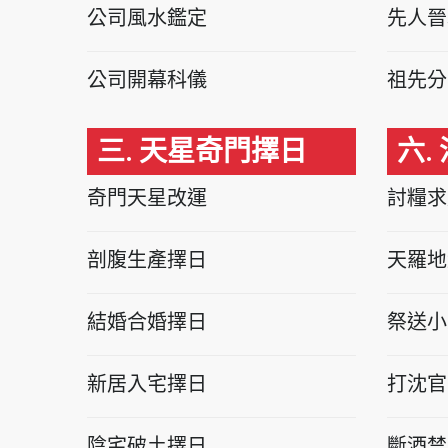
公司風水鑑定
先人晉
公司開幕科儀
祖先分
三. 天星奇門擇日
六.
奇門天星改運
討糧求
剖腹生產擇日
天羅地
結婚合婚擇日
祭送小
新居入宅擇日
打沈官
陰宅破土擇日
斷酒禁