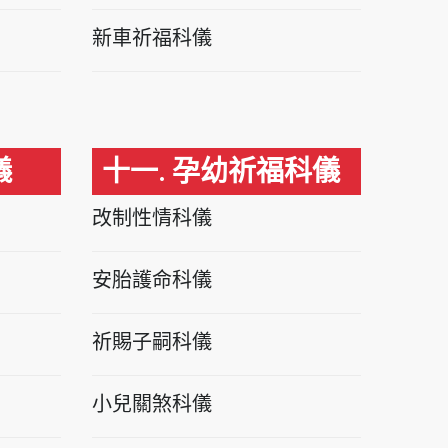
新車祈福科儀
儀
十一. 孕幼祈福科儀
改制性情科儀
安胎護命科儀
祈賜子嗣科儀
小兒關煞科儀