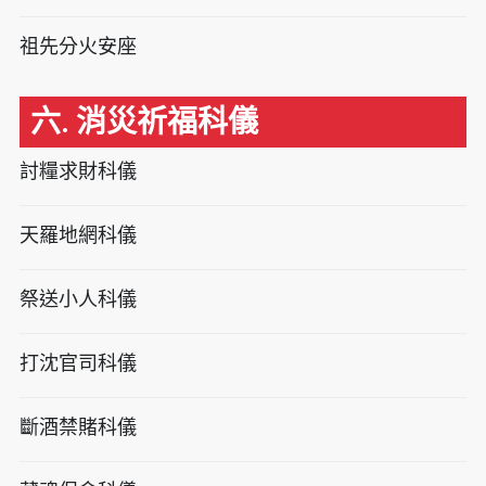
祖先分火安座
六. 消災祈福科儀
討糧求財科儀
天羅地網科儀
祭送小人科儀
打沈官司科儀
斷酒禁賭科儀