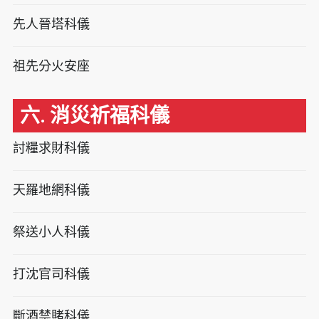
先人晉塔科儀
祖先分火安座
六. 消災祈福科儀
討糧求財科儀
天羅地網科儀
祭送小人科儀
打沈官司科儀
斷酒禁賭科儀