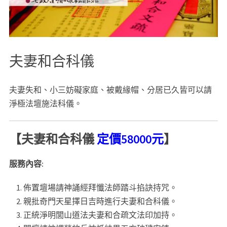
夫妻和合科儀
夫妻失和、小三妨礙家庭、被戴緣帽、分居已久皆可以請
淨極法壇施法科儀。
【
夫妻和合科儀
定價58000元
】
服務內容:
佈置壇場請神誦經拜懺法師踏斗掐訣持咒。
親批奇門天星擇日吉時進行夫妻和合科儀。
正統淨明閭山道法夫妻和合疏文法印加持。