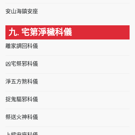
安山海鎮安座
九. 宅第淨穢科儀
離家調回科儀
凶宅祭邪科儀
淨五方煞科儀
捉鬼驅邪科儀
祭送火神科儀
上樑安座科儀