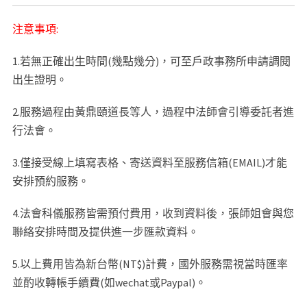
注意事項:
1.若無正確出生時間(幾點幾分)，可至戶政事務所申請調閱
出生證明。
2.服務過程由黃鼎頤道長等人，過程中法師會引導委託者進
行法會。
3.僅接受線上填寫表格、寄送資料至服務信箱(EMAIL)才能
安排預約服務。
4.法會科儀服務皆需預付費用，收到資料後，張師姐會與您
聯絡安排時間及提供進一步匯款資料。
5.以上費用皆為新台幣(NT$)計費，國外服務需視當時匯率
並酌收轉帳手續費(如wechat或Paypal)。