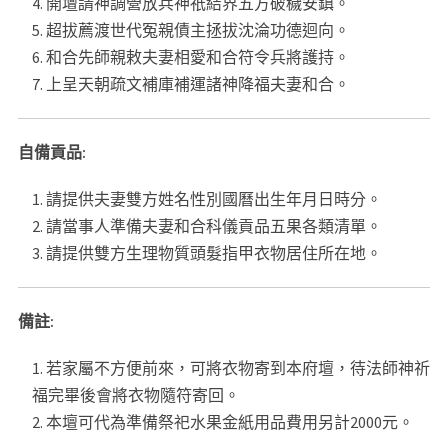
開壇請神調營放兵神祇結界五方破穢安鎮。
超拔薦渡世代冤親債主拯拔沈淪功德迴向。
和合先師親敕夫妻相愛和合符令兵將護持。
上呈天朝疏文補庫補運諸神降福夫妻和合。
自備貢品:
請提供夫妻雙方姓名性別國曆出生年月日時分。
請當事人準備夫妻和合科儀貢品五果各類清單。
請提供雙方生理物質頭髮指甲衣物居住所在地。
備註:
若家屬不方便前來，可將衣物寄到本府壇，待法師神祈
福完畢後會將衣物隨符寄回。
本壇可代為準備祭祀水果金紙用品費用另計2000元。