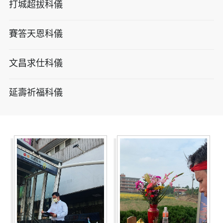
打城超拔科儀
賽答天恩科儀
文昌求仕科儀
延壽祈福科儀