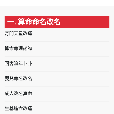
一. 算命命名改名
奇門天星改運
算命命理諮詢
回客流年卜卦
嬰兒命名改名
成人改名算命
生基造命改運