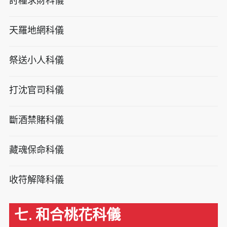
討糧求財科儀
天羅地網科儀
祭送小人科儀
打沈官司科儀
斷酒禁賭科儀
藏魂保命科儀
收符解降科儀
七. 和合桃花科儀