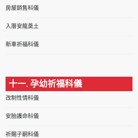
房屋銷售科儀
入厝安龍奠土
新車祈福科儀
十一. 孕幼祈福科儀
改制性情科儀
安胎護命科儀
祈賜子嗣科儀