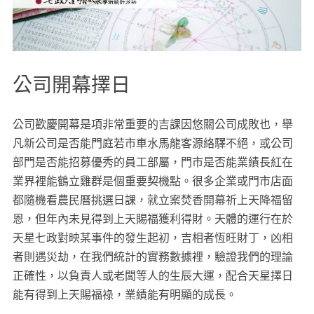
公司開幕擇日
公司歡慶開幕是項非常重要的吉課因悠關公司成敗也，舉
凡新公司是否能門庭若市車水馬龍客源絡驛不絕，或公司
部門是否能招募優秀的員工部屬，門市是否能業績長紅在
業界裡能鶴立雞群是個重要契機點。很多企業或門市店面
都隨機看農民曆挑選日課，就立案焚香開幕祈上天降福留
恩，但年內未見得到上天賜福獲利得財。天體的運行在於
天星七政對映某事件的發生起初，吉相者恆旺財丁，凶相
者則遇災劫，在我們統計的實務數據裡，驗證我們的理論
正確性，以負責人或老闆等人的生辰大運，配合天星擇日
能有得到上天賜福祿，業績能有明顯的成長。