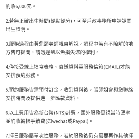
酌收6,000元。
2.若無正確出生時間(幾點幾分)，可至戶政事務所申請調閱
出生證明。
3.服務過程由黃鼎頤老師親自解說，過程中若有不瞭解的地
方皆可提問，請勿遲到以免損失您的權利。
4.僅接受線上填寫表格、寄送資料至服務信箱(EMAIL)才能
安排預約服務。
5.預約服務皆需預付訂金，收到資料後，張師姐會與您聯絡
安排時間及提供進一步匯款資料。
6.以上費用皆為新台幣(NT$)計費，國外服務需視當時匯率
並酌收轉帳手續費(如wechat或Paypal)。
7.擇日服務屬單次性服務，若於服務後仍有需要再作其他擇