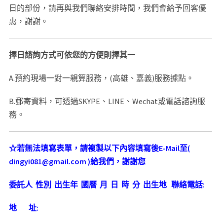
日的部份，請再與我們聯絡安排時間，我們會給予回客優
惠，謝謝。
擇日諮詢方式可依您的方便則擇其一
A.預約現場一對一親算服務，(高雄、嘉義)服務據點。
B.郵寄資料，可透過SKYPE、LINE、Wechat或電話諮詢服
務。
☆
若無法填寫表單，請複製以下內容填寫後
E-Mail
至
(
dingyi081@gmail.com )
給我們，謝謝您
委託人
性別
出生年
國曆
月
日
時
分
出生地
聯絡電話
:
地
址
: