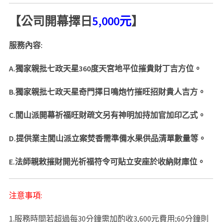
【公司開幕擇日
5,000元
】
服務內容:
A.
獨家親批七政天星360度天宮地平位摧貴財丁吉方位。
B.
獨家親批七政天星奇門擇日鳴炮竹摧旺招財貴人吉方。
C.
閭山派開幕祈福旺財疏文另有神明加持加官加印乙式。
D.
提供業主閭山派立案焚香需準備水果供品清單數量等。
E.法師親敕摧財開光祈福符令可貼立安座於收納財庫位。
注意事項:
1.服務時間若超過每30分鐘需加酌收3,600元費用;60分鐘則