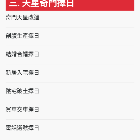
三. 天星奇門擇日
奇門天星改運
剖腹生產擇日
結婚合婚擇日
新居入宅擇日
陰宅破土擇日
買車交車擇日
電話選號擇日