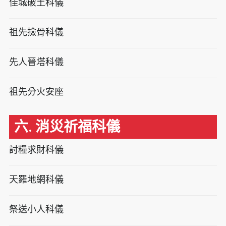
佳城破土科儀
祖先撿骨科儀
先人晉塔科儀
祖先分火安座
六. 消災祈福科儀
討糧求財科儀
天羅地網科儀
祭送小人科儀