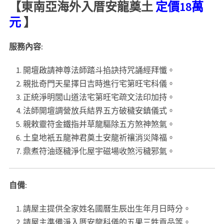
【東南亞海外入厝安龍奠土
定價18萬
元
】
服務內容:
開壇啟請神尊法師踏斗掐訣持咒誦經拜懺。
親批奇門天星擇日吉時進行宅第旺宅科儀。
正統淨明閭山道法宅第旺宅疏文法印加持。
法師開壇調營放兵結界五方破穢安鎮儀式。
親敕靈符金鐵指并草龍驅除五方煞神煞氣。
土皇地衹五龍神君奠土安龍祈禳消災降福。
鼎煮符油逐穢淨化屋宇磁場收煞污穢邪氣。
自備:
請屋主提供全家姓名國曆生辰出生年月日時分。
請屋主準備淨入厝安龍科儀的五果三牲貢品等。