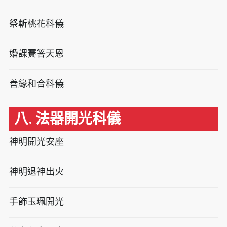
祭斬桃花科儀
婚課賽答天恩
善緣和合科儀
八. 法器開光科儀
神明開光安座
神明退神出火
手飾玉珮開光