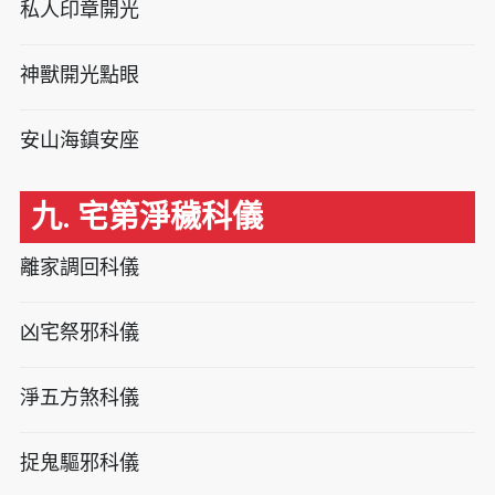
私人印章開光
神獸開光點眼
安山海鎮安座
九. 宅第淨穢科儀
離家調回科儀
凶宅祭邪科儀
淨五方煞科儀
捉鬼驅邪科儀