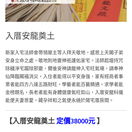
入厝安龍奠土
新家入宅法師會帶領屋主等人拜天敬地，感恩上天賜子弟
安身立命之處，敬地則地靈神祇護佑家宅。法師起壇持咒
除穢淨宅趨除邪靈，爾後安神請龍神入宅旺氣場，請奉神
仙降臨賜福消災，入住者能得以平安身強，家有經商者事
業者能四方八達五路財旺，學藝者能百藝精通，求學者能
金榜題名，長老者能有身體健康氣旺如山，入厝安龍科儀
能便夫妻恩愛，藏孕祥和之氣便永繞於陽宅厝房間。
【入厝安龍奠土
定價38000元
】