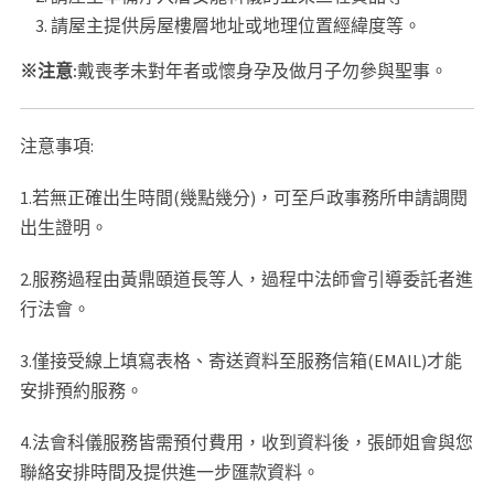
請屋主提供房屋樓層地址或地理位置經緯度等。
※注意:
戴喪孝未對年者或懷身孕及做月子勿參與聖事。
注意事項:
1.若無正確出生時間(幾點幾分)，可至戶政事務所申請調閱
出生證明。
2.服務過程由黃鼎頤道長等人，過程中法師會引導委託者進
行法會。
3.僅接受線上填寫表格、寄送資料至服務信箱(EMAIL)才能
安排預約服務。
4.法會科儀服務皆需預付費用，收到資料後，張師姐會與您
聯絡安排時間及提供進一步匯款資料。