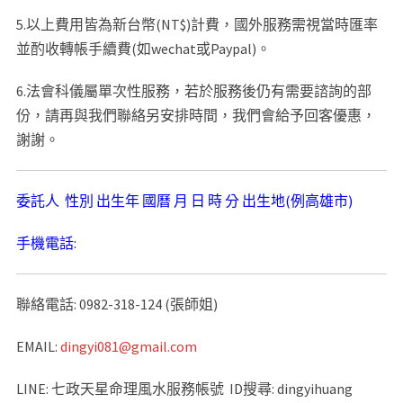
5.以上費用皆為新台幣(NT$)計費，國外服務需視當時匯率
並酌收轉帳手續費(如wechat或Paypal)。
6.法會科儀屬單次性服務，若於服務後仍有需要諮詢的部
份，請再與我們聯絡另安排時間，我們會給予回客優惠，
謝謝。
委託人 性別 出生年 國曆 月 日 時 分 出生地(例高雄市)
手機電話:
聯絡電話: 0982-318-124 (張師姐)
EMAIL:
dingyi081@gmail.com
LINE: 七政天星命理風水服務帳號 ID搜尋: dingyihuang