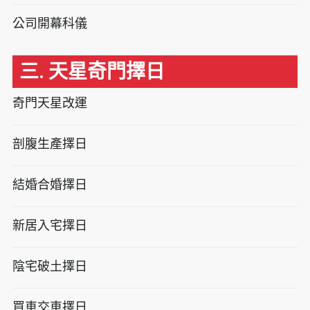
公司開幕科儀
三. 天星奇門擇日
奇門天星改運
剖腹生產擇日
結婚合婚擇日
新居入宅擇日
陰宅破土擇日
買車交車擇日