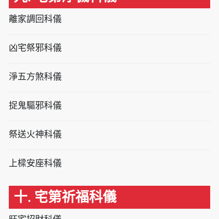
離家調回科儀
凶宅祭邪科儀
淨五方煞科儀
捉鬼驅邪科儀
祭送火神科儀
上樑安座科儀
十. 宅第祈福科儀