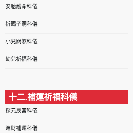
安胎護命科儀
祈賜子嗣科儀
小兒關煞科儀
幼兒祈福科儀
十二.補運祈福科儀
探元辰宮科儀
進財補運科儀