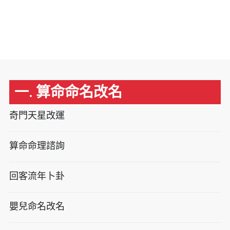
一. 算命命名改名
奇門天星改運
算命命理諮詢
回客流年卜卦
嬰兒命名改名