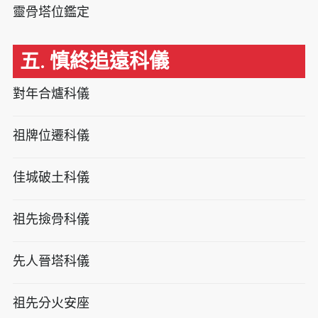
靈骨塔位鑑定
五. 慎終追遠科儀
對年合爐科儀
祖牌位遷科儀
佳城破土科儀
祖先撿骨科儀
先人晉塔科儀
祖先分火安座