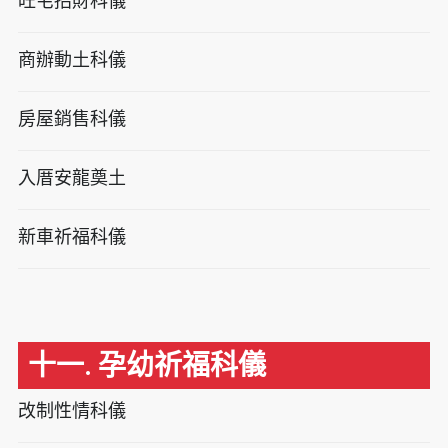
旺宅招財科儀
商辦動土科儀
房屋銷售科儀
入厝安龍奠土
新車祈福科儀
十一. 孕幼祈福科儀
改制性情科儀