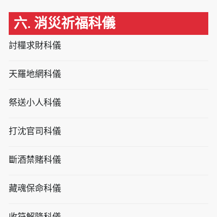
六. 消災祈福科儀
討糧求財科儀
天羅地網科儀
祭送小人科儀
打沈官司科儀
斷酒禁賭科儀
藏魂保命科儀
收符解降科儀