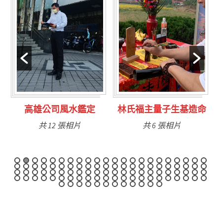
林氏福主量子生基造命
台南永康風水鑑定
共 6 張相片
共 9 張相片