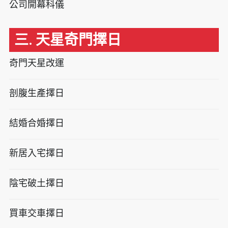
公司開幕科儀
三. 天星奇門擇日
奇門天星改運
剖腹生產擇日
結婚合婚擇日
新居入宅擇日
陰宅破土擇日
買車交車擇日