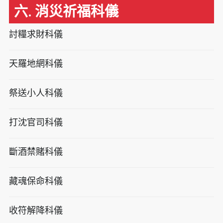
六. 消災祈福科儀
討糧求財科儀
天羅地網科儀
祭送小人科儀
打沈官司科儀
斷酒禁賭科儀
藏魂保命科儀
收符解降科儀