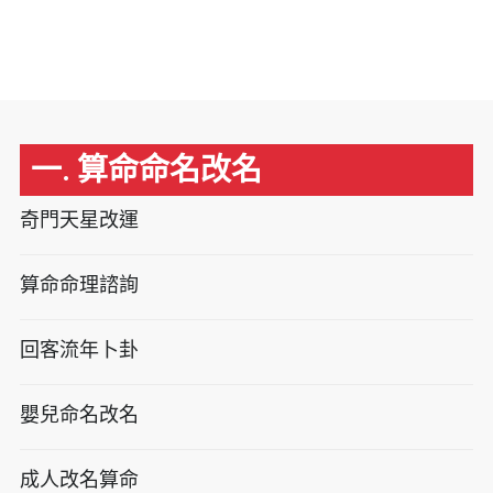
一. 算命命名改名
奇門天星改運
算命命理諮詢
回客流年卜卦
嬰兒命名改名
成人改名算命