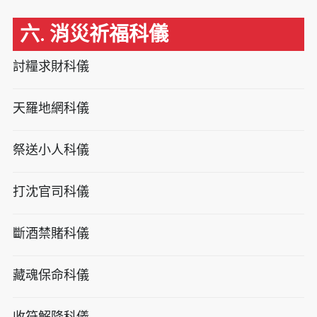
六. 消災祈福科儀
討糧求財科儀
天羅地網科儀
祭送小人科儀
打沈官司科儀
斷酒禁賭科儀
藏魂保命科儀
收符解降科儀