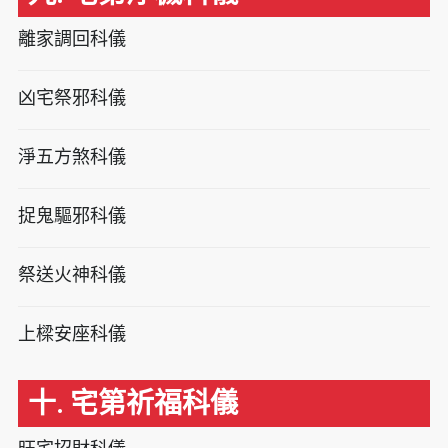
離家調回科儀
凶宅祭邪科儀
淨五方煞科儀
捉鬼驅邪科儀
祭送火神科儀
上樑安座科儀
十. 宅第祈福科儀