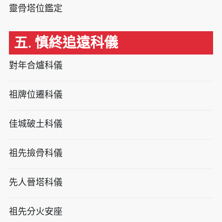
靈骨塔位鑑定
五. 慎終追遠科儀
對年合爐科儀
祖牌位遷科儀
佳城破土科儀
祖先撿骨科儀
先人晉塔科儀
祖先分火安座