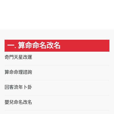
一. 算命命名改名
奇門天星改運
算命命理諮詢
回客流年卜卦
嬰兒命名改名