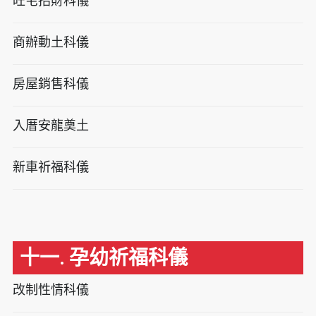
旺宅招財科儀
商辦動土科儀
房屋銷售科儀
入厝安龍奠土
新車祈福科儀
十一. 孕幼祈福科儀
改制性情科儀