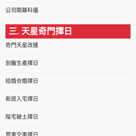
公司開幕科儀
三. 天星奇門擇日
奇門天星改運
剖腹生產擇日
結婚合婚擇日
新居入宅擇日
陰宅破土擇日
買車交車擇日