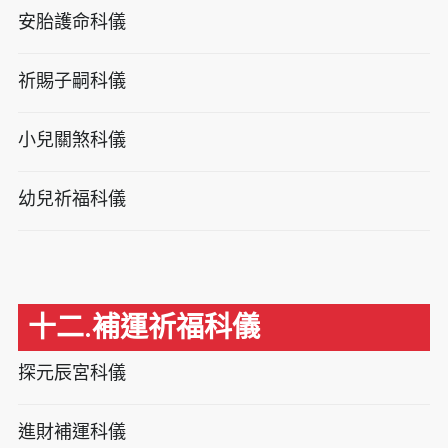
安胎護命科儀
祈賜子嗣科儀
小兒關煞科儀
幼兒祈福科儀
十二.補運祈福科儀
探元辰宮科儀
進財補運科儀