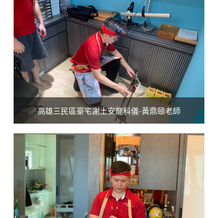
高雄三民區豪宅謝土安龍科儀-黃鼎頤老師