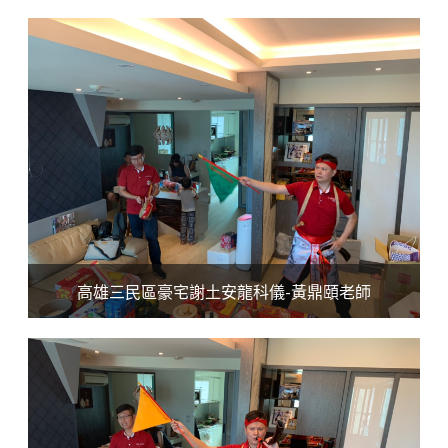
高雄三民區豪宅謝土安龍科儀-黃鼎頤老師