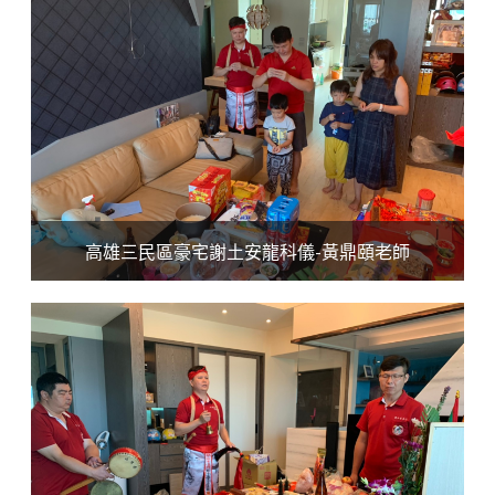
高雄三民區豪宅謝土安龍科儀-黃鼎頤老師