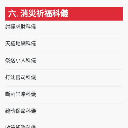
六. 消災祈福科儀
討糧求財科儀
天羅地網科儀
祭送小人科儀
打沈官司科儀
斷酒禁賭科儀
藏魂保命科儀
收符解降科儀