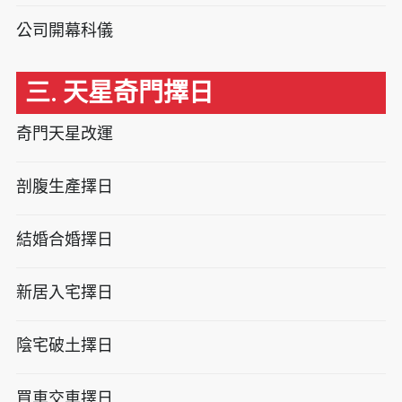
公司開幕科儀
三. 天星奇門擇日
奇門天星改運
剖腹生產擇日
結婚合婚擇日
新居入宅擇日
陰宅破土擇日
買車交車擇日