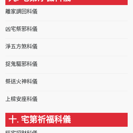
離家調回科儀
凶宅祭邪科儀
淨五方煞科儀
捉鬼驅邪科儀
祭送火神科儀
上樑安座科儀
十. 宅第祈福科儀