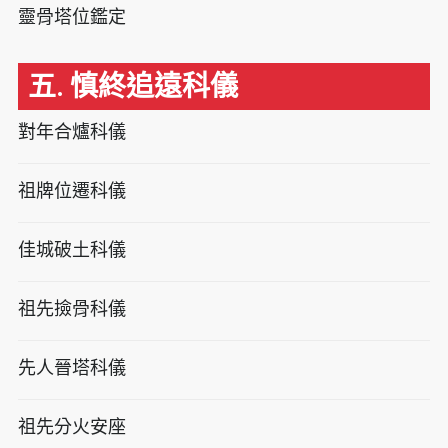
靈骨塔位鑑定
五. 慎終追遠科儀
對年合爐科儀
祖牌位遷科儀
佳城破土科儀
祖先撿骨科儀
先人晉塔科儀
祖先分火安座