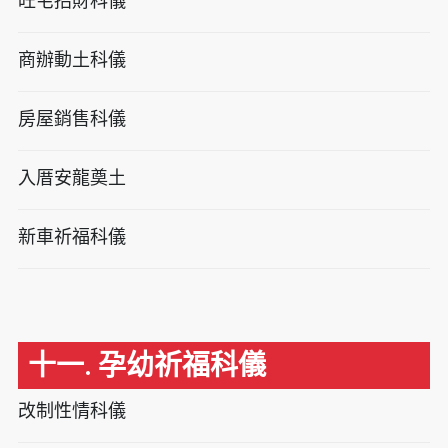
旺宅招財科儀
商辦動土科儀
房屋銷售科儀
入厝安龍奠土
新車祈福科儀
十一. 孕幼祈福科儀
改制性情科儀