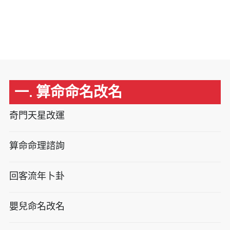
一. 算命命名改名
奇門天星改運
算命命理諮詢
回客流年卜卦
嬰兒命名改名