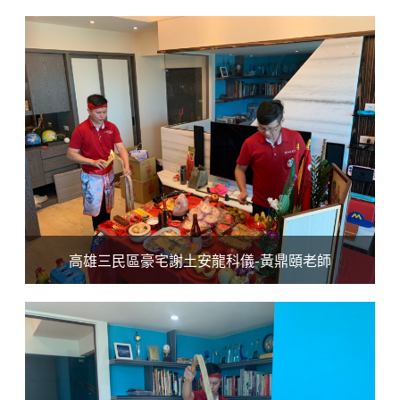
高雄三民區豪宅謝土安龍科儀-黃鼎頤老師