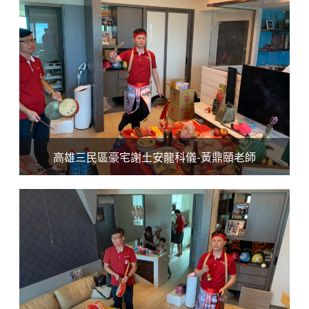
高雄三民區豪宅謝土安龍科儀-黃鼎頤老師