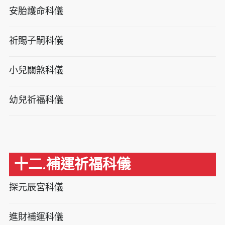
安胎護命科儀
祈賜子嗣科儀
小兒關煞科儀
幼兒祈福科儀
十二.補運祈福科儀
探元辰宮科儀
進財補運科儀