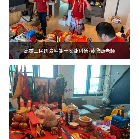
高雄三民區豪宅謝土安龍科儀-黃鼎頤老師