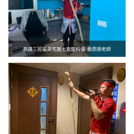
高雄三民區豪宅謝土安龍科儀-黃鼎頤老師