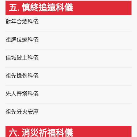
五. 慎終追遠科儀
對年合爐科儀
祖牌位遷科儀
佳城破土科儀
祖先撿骨科儀
先人晉塔科儀
祖先分火安座
六. 消災祈福科儀