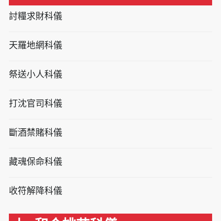
討糧求財科儀
天羅地網科儀
祭送小人科儀
打沈官司科儀
斷酒禁賭科儀
藏魂保命科儀
收符解降科儀