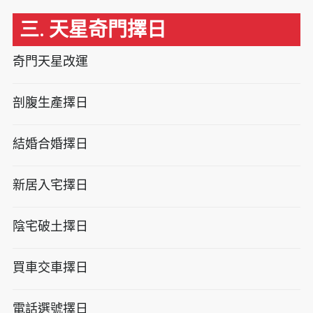
三. 天星奇門擇日
奇門天星改運
剖腹生產擇日
結婚合婚擇日
新居入宅擇日
陰宅破土擇日
買車交車擇日
電話選號擇日