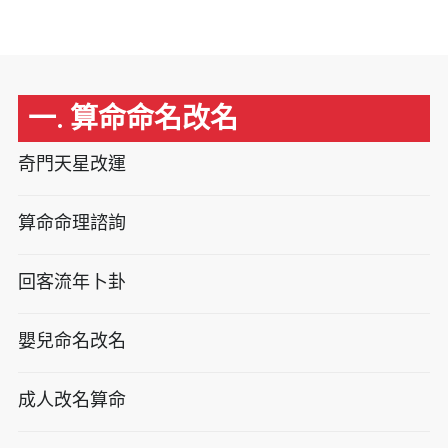
一. 算命命名改名
奇門天星改運
算命命理諮詢
回客流年卜卦
嬰兒命名改名
成人改名算命