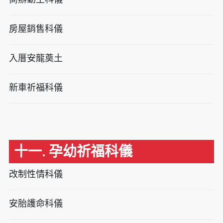
房屋銷售科儀
入厝安龍奠土
新車祈福科儀
十一. 孕幼祈福科儀
改制性情科儀
安胎護命科儀