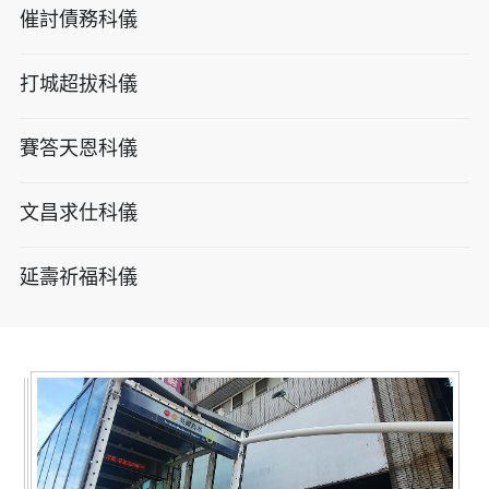
催討債務科儀
打城超拔科儀
賽答天恩科儀
文昌求仕科儀
延壽祈福科儀