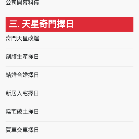
公司開幕科儀
三. 天星奇門擇日
奇門天星改運
剖腹生產擇日
結婚合婚擇日
新居入宅擇日
陰宅破土擇日
買車交車擇日