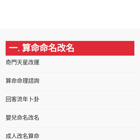
一. 算命命名改名
奇門天星改運
算命命理諮詢
回客流年卜卦
嬰兒命名改名
成人改名算命