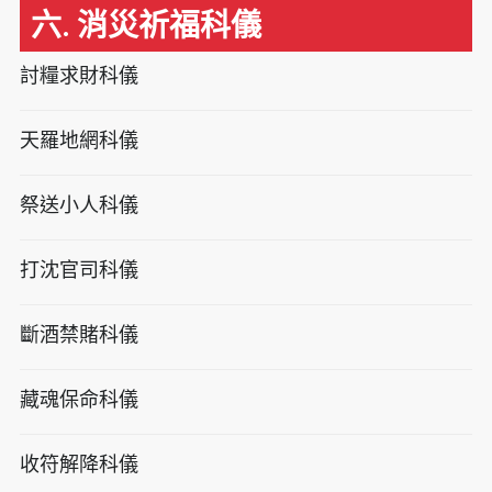
六. 消災祈福科儀
討糧求財科儀
天羅地網科儀
祭送小人科儀
打沈官司科儀
斷酒禁賭科儀
藏魂保命科儀
收符解降科儀