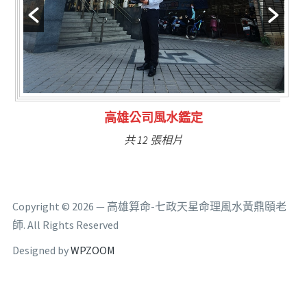
公司風水鑑定
林氏福主量
 12 張相片
共 6
Copyright © 2026 — 高雄算命-七政天星命理風水黃鼎頤老
師. All Rights Reserved
Designed by
WPZOOM