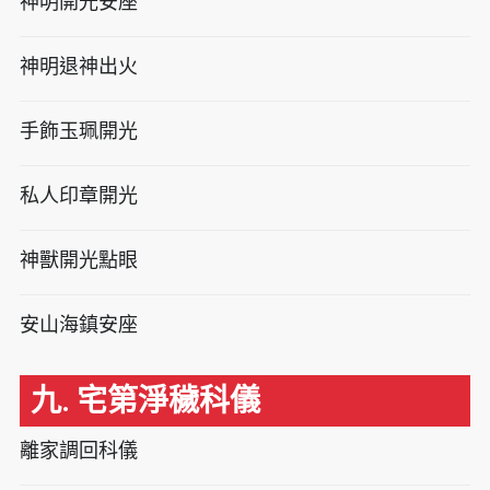
神明開光安座
神明退神出火
手飾玉珮開光
私人印章開光
神獸開光點眼
安山海鎮安座
九. 宅第淨穢科儀
離家調回科儀