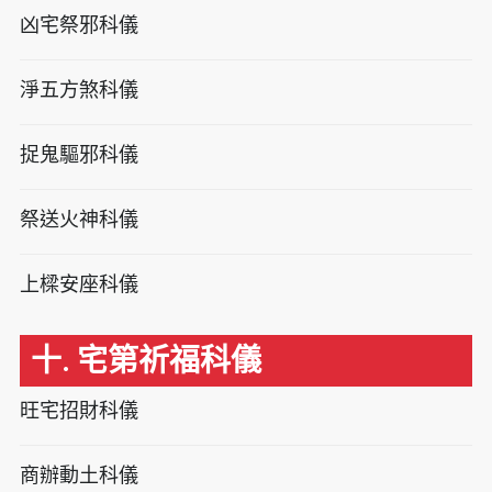
凶宅祭邪科儀
淨五方煞科儀
捉鬼驅邪科儀
祭送火神科儀
上樑安座科儀
十. 宅第祈福科儀
旺宅招財科儀
商辦動土科儀