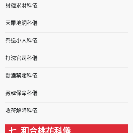
討糧求財科儀
天羅地網科儀
祭送小人科儀
打沈官司科儀
斷酒禁賭科儀
藏魂保命科儀
收符解降科儀
七. 和合桃花科儀