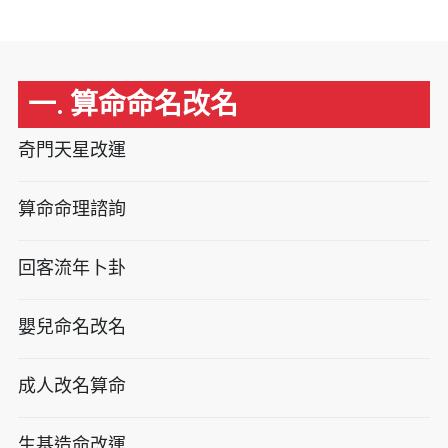
一. 算命命名改名
奇門天星改運
算命命理諮詢
回客流年卜卦
嬰兒命名改名
成人改名算命
生基造命改運