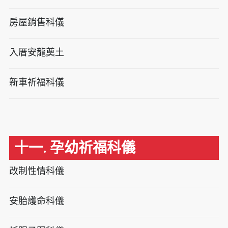
房屋銷售科儀
入厝安龍奠土
新車祈福科儀
十一. 孕幼祈福科儀
改制性情科儀
安胎護命科儀