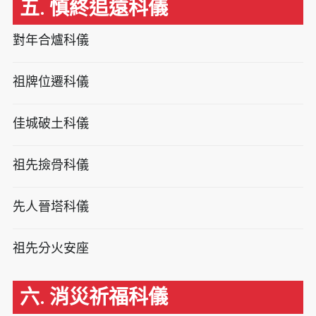
五. 慎終追遠科儀
對年合爐科儀
祖牌位遷科儀
佳城破土科儀
祖先撿骨科儀
先人晉塔科儀
祖先分火安座
六. 消災祈福科儀