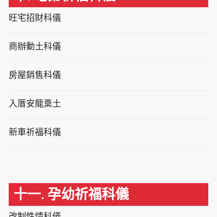
旺宅招財科儀
商辦動土科儀
房屋銷售科儀
入厝安龍奠土
新車祈福科儀
十一. 孕幼祈福科儀
改制性情科儀