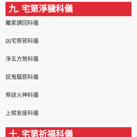
九. 宅第淨穢科儀
離家調回科儀
凶宅祭邪科儀
淨五方煞科儀
捉鬼驅邪科儀
祭送火神科儀
上樑安座科儀
十. 宅第祈福科儀