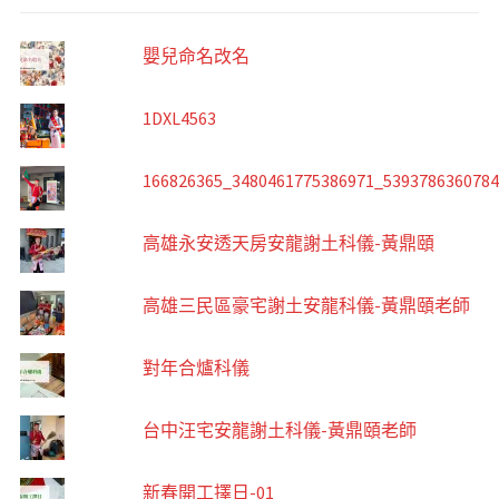
嬰兒命名改名
1DXL4563
166826365_3480461775386971_539378636078
高雄永安透天房安龍謝土科儀-黃鼎頤
高雄三民區豪宅謝土安龍科儀-黃鼎頤老師
對年合爐科儀
台中汪宅安龍謝土科儀-黃鼎頤老師
新春開工擇日-01