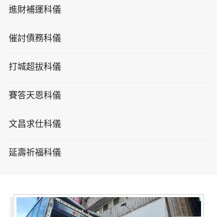
進財補運科儀
催討債務科儀
打城超拔科儀
賽答天恩科儀
文昌求仕科儀
延壽祈福科儀