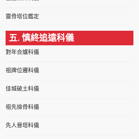
靈骨塔位鑑定
五. 慎終追遠科儀
對年合爐科儀
祖牌位遷科儀
佳城破土科儀
祖先撿骨科儀
先人晉塔科儀