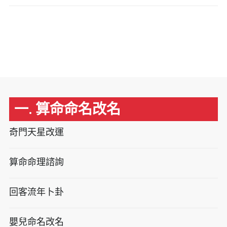
一. 算命命名改名
奇門天星改運
算命命理諮詢
回客流年卜卦
嬰兒命名改名