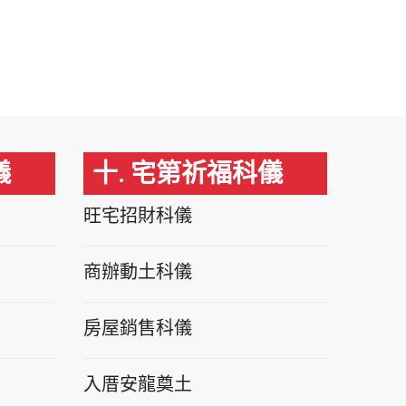
儀
十. 宅第祈福科儀
旺宅招財科儀
商辦動土科儀
房屋銷售科儀
入厝安龍奠土