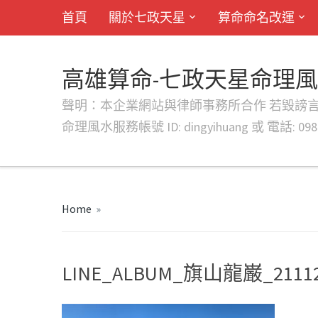
首頁
關於七政天星
算命命名改運
高雄算命-七政天星命理
聲明：本企業網站與律師事務所合作 若毀謗言行或字句將提出法
命理風水服務帳號 ID: dingyihuang 或 電話: 0982
Home
»
LINE_ALBUM_旗山龍巌_21112