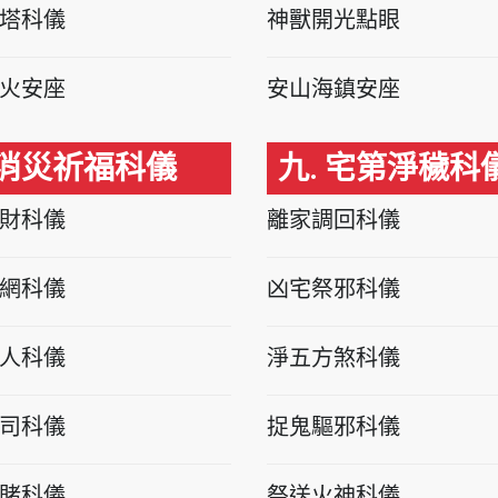
塔科儀
神獸開光點眼
火安座
安山海鎮安座
 消災祈福科儀
九. 宅第淨穢科
財科儀
離家調回科儀
網科儀
凶宅祭邪科儀
人科儀
淨五方煞科儀
司科儀
捉鬼驅邪科儀
賭科儀
祭送火神科儀