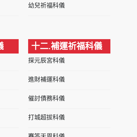
幼兒祈福科儀
儀
十二.補運祈福科儀
探元辰宮科儀
進財補運科儀
催討債務科儀
打城超拔科儀
賽答天恩科儀