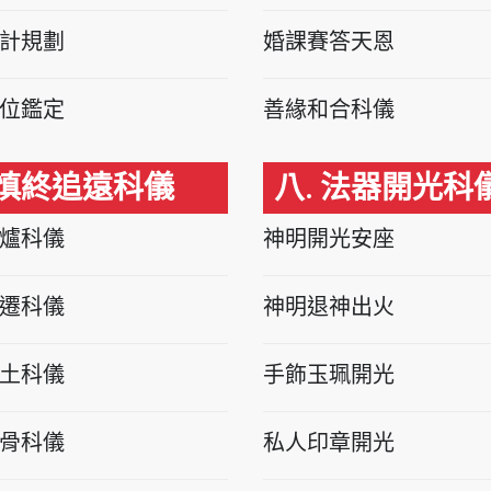
計規劃
婚課賽答天恩
位鑑定
善緣和合科儀
 慎終追遠科儀
八. 法器開光科
爐科儀
神明開光安座
遷科儀
神明退神出火
土科儀
手飾玉珮開光
骨科儀
私人印章開光