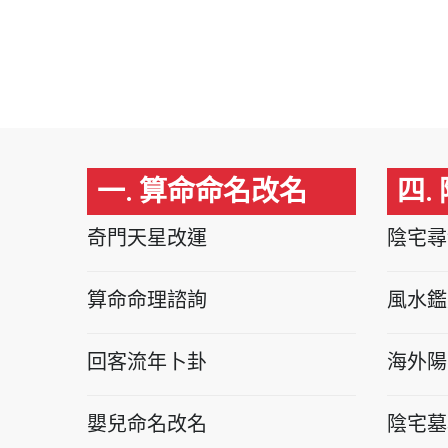
一. 算命命名改名
四.
奇門天星改運
陰宅尋
算命命理諮詢
風水鑑
回客流年卜卦
海外陽
嬰兒命名改名
陰宅墓