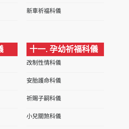
新車祈福科儀
儀
十一. 孕幼祈福科儀
改制性情科儀
安胎護命科儀
祈賜子嗣科儀
小兒關煞科儀