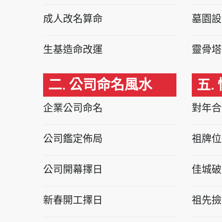
成人改名算命
墓園設
生基造命改運
靈骨塔
二. 公司命名風水
五.
企業公司命名
對年合
公司鑑定佈局
祖牌位
公司開幕擇日
佳城破
新春開工擇日
祖先撿