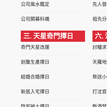
公司風水鑑定
先人晉
公司開幕科儀
祖先分
三. 天星奇門擇日
六.
奇門天星改運
討糧求
剖腹生產擇日
天羅地
結婚合婚擇日
祭送小
新居入宅擇日
打沈官
陰宅破土擇日
斷酒禁