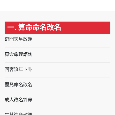
一. 算命命名改名
奇門天星改運
算命命理諮詢
回客流年卜卦
嬰兒命名改名
成人改名算命
生基造命改運