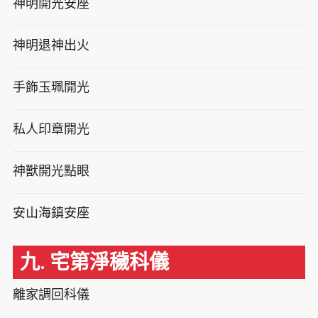
神明開光安座
神明退神出火
手飾玉珮開光
私人印章開光
神獸開光點眼
安山海鎮安座
九. 宅第淨穢科儀
離家調回科儀