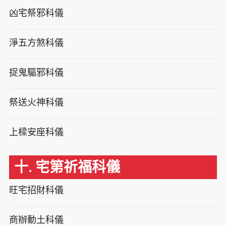
凶宅祭邪科儀
淨五方煞科儀
捉鬼驅邪科儀
祭送火神科儀
上樑安座科儀
十. 宅第祈福科儀
旺宅招財科儀
商辦動土科儀