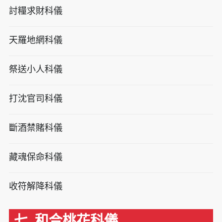
討糧求財科儀
天羅地網科儀
祭送小人科儀
打沈官司科儀
斷酒禁賭科儀
藏魂保命科儀
收符解降科儀
七. 和合桃花科儀