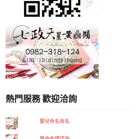
熱門服務 歡迎洽詢
嬰兒命名改名
算命命理諮詢