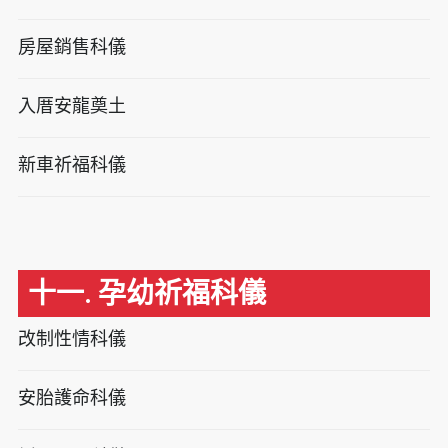
房屋銷售科儀
入厝安龍奠土
新車祈福科儀
十一. 孕幼祈福科儀
改制性情科儀
安胎護命科儀