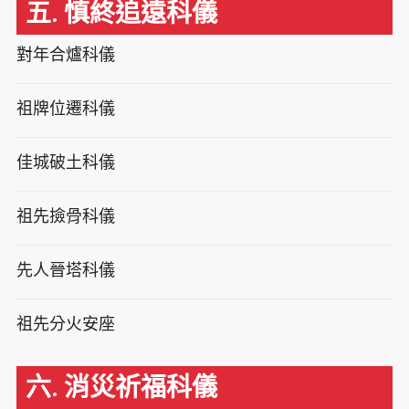
五. 慎終追遠科儀
對年合爐科儀
祖牌位遷科儀
佳城破土科儀
祖先撿骨科儀
先人晉塔科儀
祖先分火安座
六. 消災祈福科儀