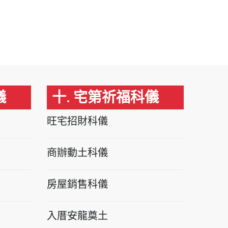
儀
十. 宅第祈福科儀
旺宅招財科儀
商辦動土科儀
房屋銷售科儀
入厝安龍奠土