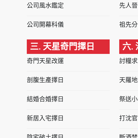
公司風水鑑定
先人晉
公司開幕科儀
祖先分
三. 天星奇門擇日
六.
奇門天星改運
討糧求
剖腹生產擇日
天羅地
結婚合婚擇日
祭送小
新居入宅擇日
打沈官
陰宅破土擇日
斷酒禁