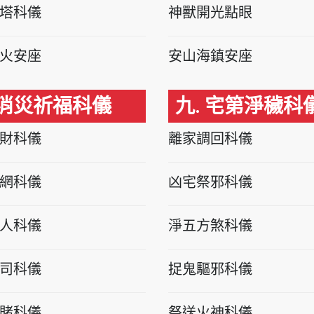
塔科儀
神獸開光點眼
火安座
安山海鎮安座
 消災祈福科儀
九. 宅第淨穢科
財科儀
離家調回科儀
網科儀
凶宅祭邪科儀
人科儀
淨五方煞科儀
司科儀
捉鬼驅邪科儀
賭科儀
祭送火神科儀