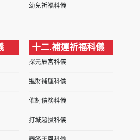
幼兒祈福科儀
儀
十二.補運祈福科儀
探元辰宮科儀
進財補運科儀
催討債務科儀
打城超拔科儀
賽答天恩科儀