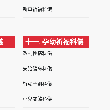
新車祈福科儀
儀
十一. 孕幼祈福科儀
改制性情科儀
安胎護命科儀
祈賜子嗣科儀
小兒關煞科儀