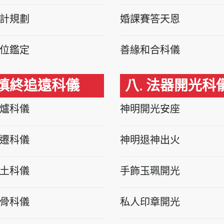
計規劃
婚課賽答天恩
位鑑定
善緣和合科儀
 慎終追遠科儀
八. 法器開光科
爐科儀
神明開光安座
遷科儀
神明退神出火
土科儀
手飾玉珮開光
骨科儀
私人印章開光