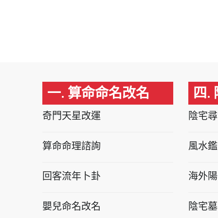
一. 算命命名改名
四.
奇門天星改運
陰宅尋
算命命理諮詢
風水鑑
回客流年卜卦
海外陽
嬰兒命名改名
陰宅墓