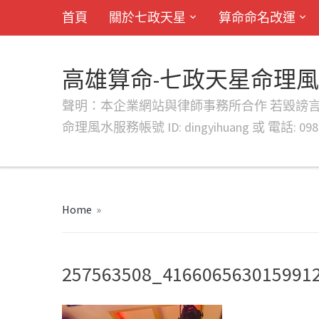
首頁
關於七政天星
算命命名改運
高雄算命-七政天星命理
聲明：本企業網站與律師事務所合作 若毀謗言行或字句將提出法
命理風水服務帳號 ID: dingyihuang 或 電話: 0982
Home
»
257563508_416606563015991