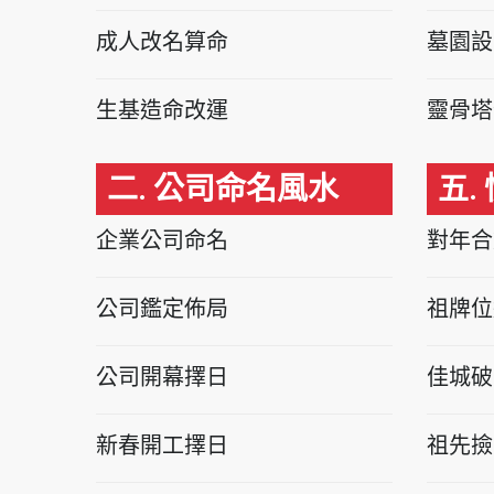
成人改名算命
墓園設
生基造命改運
靈骨塔
二. 公司命名風水
五.
企業公司命名
對年合
公司鑑定佈局
祖牌位
公司開幕擇日
佳城破
新春開工擇日
祖先撿