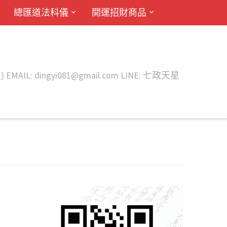
總匯道法科儀
開運招財商品
ingyi081@gmail.com LINE: 七政天星