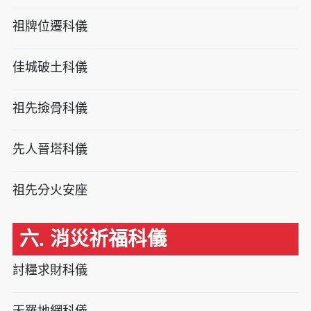
祖牌位遷科儀
佳城破土科儀
祖先撿骨科儀
先人晉塔科儀
祖先分火安座
六. 消災祈福科儀
討糧求財科儀