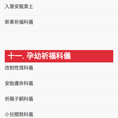
入厝安龍奠土
新車祈福科儀
十一. 孕幼祈福科儀
改制性情科儀
安胎護命科儀
祈賜子嗣科儀
小兒關煞科儀