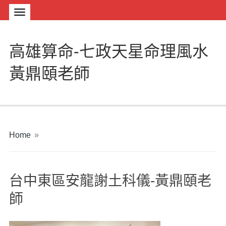
高雄算命-七政天星命理風水
黃鼎頤老師
Home
»
台中東區安龍謝土科儀-黃鼎頤老
師