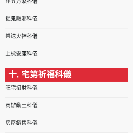
淨五方煞科儀
捉鬼驅邪科儀
祭送火神科儀
上樑安座科儀
十. 宅第祈福科儀
旺宅招財科儀
商辦動土科儀
房屋銷售科儀