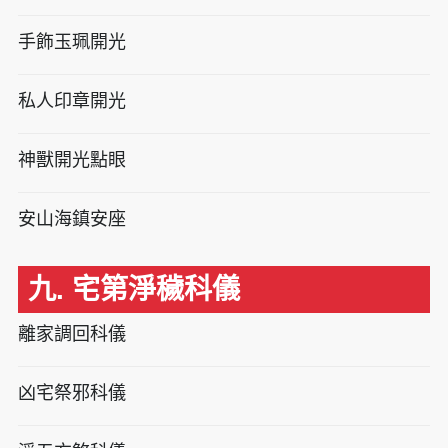
手飾玉珮開光
私人印章開光
神獸開光點眼
安山海鎮安座
九. 宅第淨穢科儀
離家調回科儀
凶宅祭邪科儀