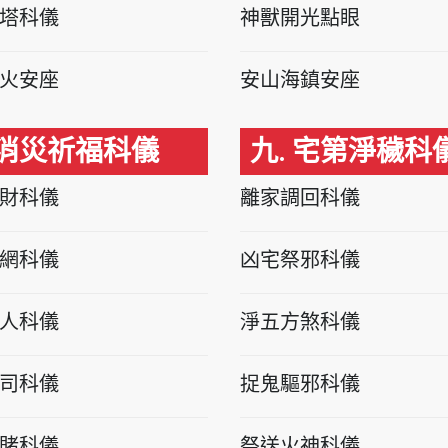
塔科儀
神獸開光點眼
火安座
安山海鎮安座
 消災祈福科儀
九. 宅第淨穢科
財科儀
離家調回科儀
網科儀
凶宅祭邪科儀
人科儀
淨五方煞科儀
司科儀
捉鬼驅邪科儀
賭科儀
祭送火神科儀