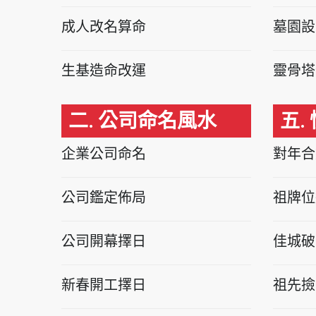
成人改名算命
墓園設
生基造命改運
靈骨塔
二. 公司命名風水
五.
企業公司命名
對年合
公司鑑定佈局
祖牌位
公司開幕擇日
佳城破
新春開工擇日
祖先撿