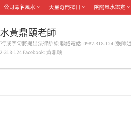
公司命名風水
天星奇門擇日
陰陽風水鑑定
風水黃鼎頤老師
律訴訟 聯絡電話: 0982-318-124 (張師姐) EMAIL: d
-318-124 Facebook: 黃鼎頤