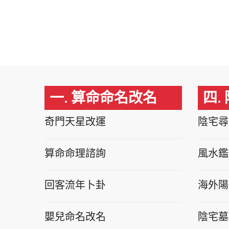
一. 算命命名改名
四.
奇門天星改運
陰宅尋
算命命理諮詢
風水鑑
回客流年卜卦
海外陽
嬰兒命名改名
陰宅墓