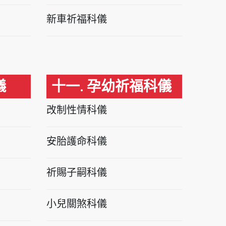
新車祈福科儀
儀
十一. 孕幼祈福科儀
改制性情科儀
安胎護命科儀
祈賜子嗣科儀
小兒關煞科儀