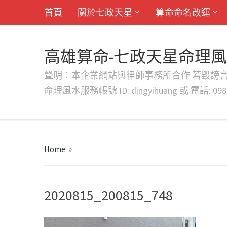
首頁
關於七政天星
算命命名改運
高雄算命-七政天星命理
聲明：本企業網站與律師事務所合作 若毀謗言行或字句將提出法
命理風水服務帳號 ID: dingyihuang 或 電話: 0982
Home
»
2020815_200815_748