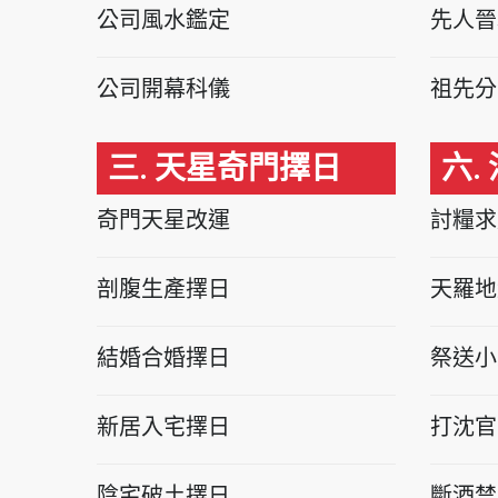
公司風水鑑定
先人晉
公司開幕科儀
祖先分
三. 天星奇門擇日
六.
奇門天星改運
討糧求
剖腹生產擇日
天羅地
結婚合婚擇日
祭送小
新居入宅擇日
打沈官
陰宅破土擇日
斷酒禁