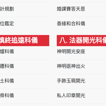
計規劃
婚課賽答天恩
位鑑定
善緣和合科儀
 慎終追遠科儀
八. 法器開光科
爐科儀
神明開光安座
遷科儀
神明退神出火
土科儀
手飾玉珮開光
骨科儀
私人印章開光