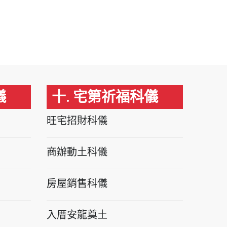
儀
十. 宅第祈福科儀
旺宅招財科儀
商辦動土科儀
房屋銷售科儀
入厝安龍奠土