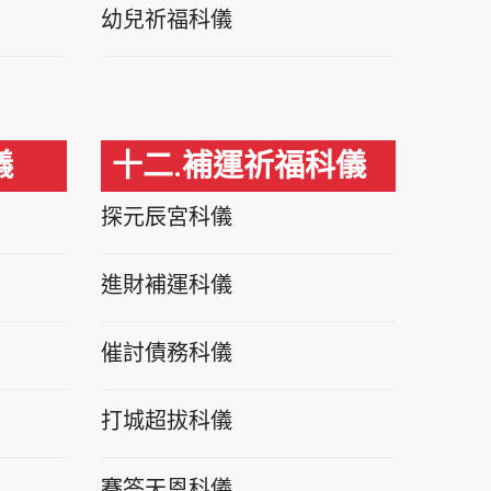
幼兒祈福科儀
儀
十二.補運祈福科儀
探元辰宮科儀
進財補運科儀
催討債務科儀
打城超拔科儀
賽答天恩科儀