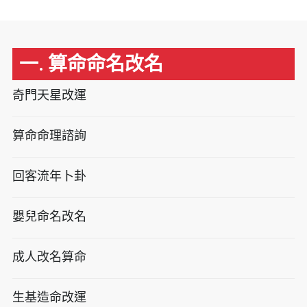
一. 算命命名改名
奇門天星改運
算命命理諮詢
回客流年卜卦
嬰兒命名改名
成人改名算命
生基造命改運