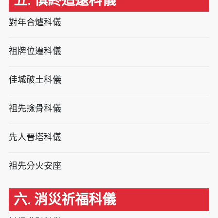
五. 慎終追遠科儀
對年合爐科儀
祖牌位遷科儀
佳城破土科儀
祖先撿骨科儀
先人晉塔科儀
祖先分火安座
六. 消災祈福科儀