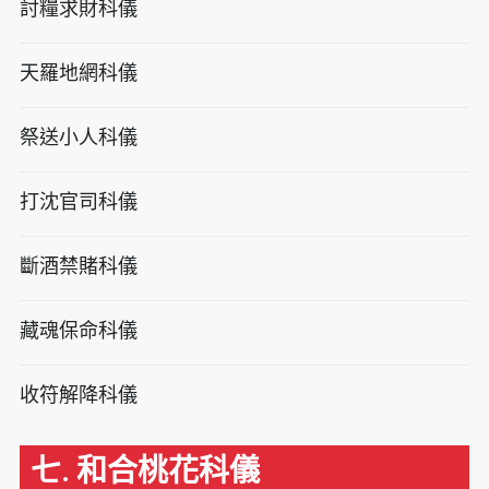
討糧求財科儀
天羅地網科儀
祭送小人科儀
打沈官司科儀
斷酒禁賭科儀
藏魂保命科儀
收符解降科儀
七. 和合桃花科儀