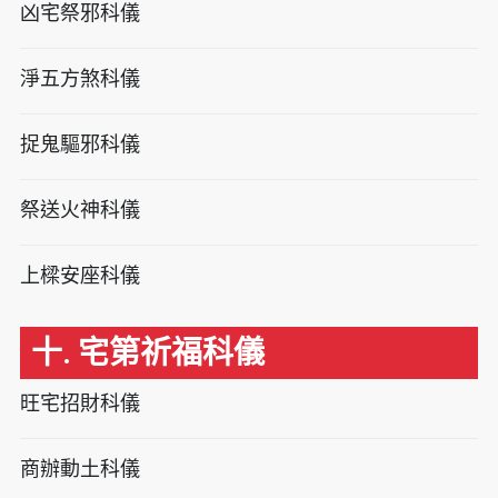
凶宅祭邪科儀
淨五方煞科儀
捉鬼驅邪科儀
祭送火神科儀
上樑安座科儀
十. 宅第祈福科儀
旺宅招財科儀
商辦動土科儀