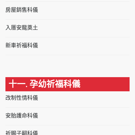
房屋銷售科儀
入厝安龍奠土
新車祈福科儀
十一. 孕幼祈福科儀
改制性情科儀
安胎護命科儀
祈賜子嗣科儀