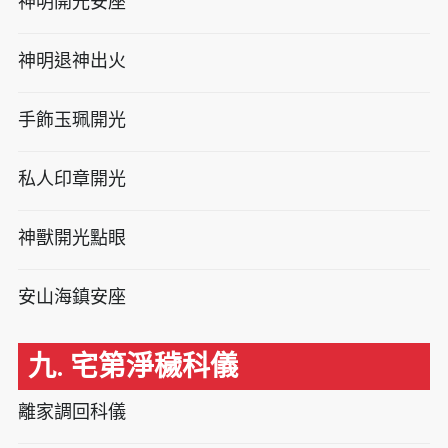
神明開光安座
神明退神出火
手飾玉珮開光
私人印章開光
神獸開光點眼
安山海鎮安座
九. 宅第淨穢科儀
離家調回科儀