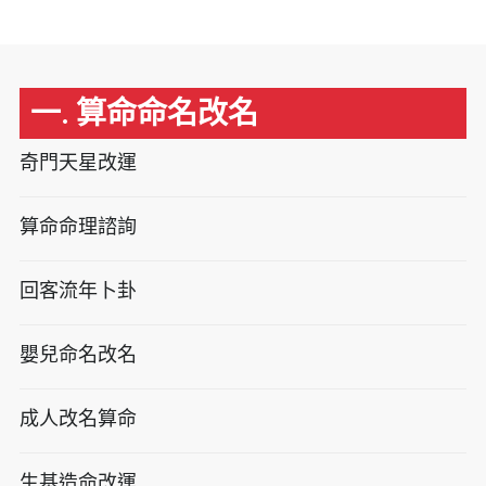
一. 算命命名改名
奇門天星改運
算命命理諮詢
回客流年卜卦
嬰兒命名改名
成人改名算命
生基造命改運