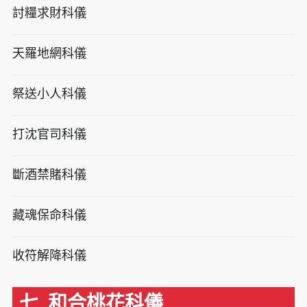
討糧求財科儀
天羅地網科儀
祭送小人科儀
打沈官司科儀
斷酒禁賭科儀
藏魂保命科儀
收符解降科儀
七. 和合桃花科儀