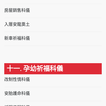
房屋銷售科儀
入厝安龍奠土
新車祈福科儀
十一. 孕幼祈福科儀
改制性情科儀
安胎護命科儀