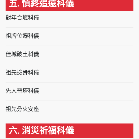
五. 慎終追遠科儀
對年合爐科儀
祖牌位遷科儀
佳城破土科儀
祖先撿骨科儀
先人晉塔科儀
祖先分火安座
六. 消災祈福科儀