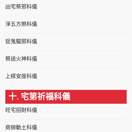
凶宅祭邪科儀
淨五方煞科儀
捉鬼驅邪科儀
祭送火神科儀
上樑安座科儀
十. 宅第祈福科儀
旺宅招財科儀
商辦動土科儀