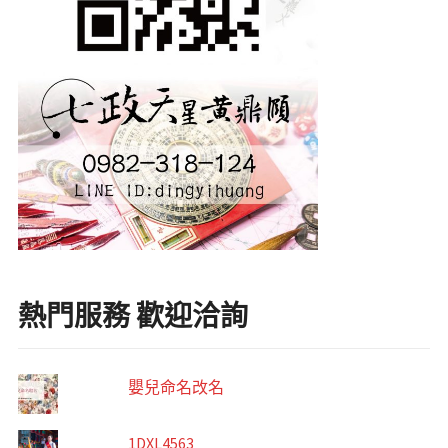
熱門服務 歡迎洽詢
嬰兒命名改名
1DXL4563