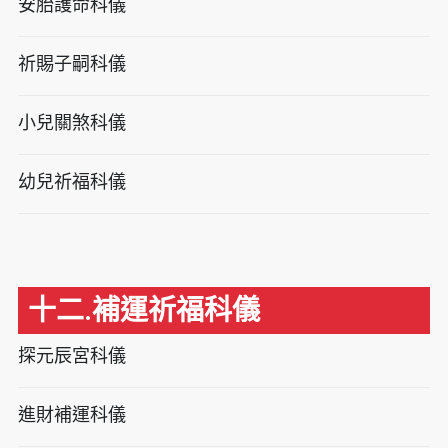
安胎護命科儀
祈賜子嗣科儀
小兒關煞科儀
幼兒祈福科儀
十二.補運祈福科儀
探元辰宮科儀
進財補運科儀