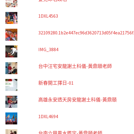
1DXL4563
32109280.1b2e447ec96d3620713d05f4ea21756f
IMG_3884
台中汪宅安龍謝土科儀-黃鼎頤老師
新春開工擇日-01
高雄永安透天房安龍謝土科儀-黃鼎頤
1DXL4694
台南六甲風水鑑定-黃鼎頤老師