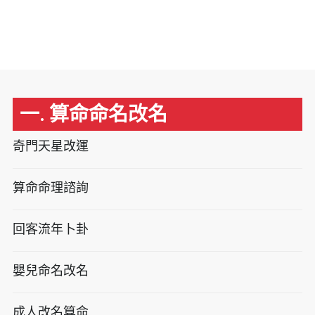
一. 算命命名改名
奇門天星改運
算命命理諮詢
回客流年卜卦
嬰兒命名改名
成人改名算命