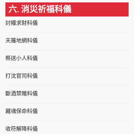
六. 消災祈福科儀
討糧求財科儀
天羅地網科儀
祭送小人科儀
打沈官司科儀
斷酒禁賭科儀
藏魂保命科儀
收符解降科儀