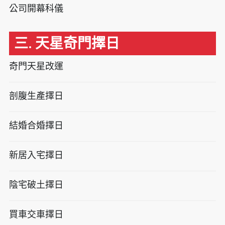
公司開幕科儀
三. 天星奇門擇日
奇門天星改運
剖腹生產擇日
結婚合婚擇日
新居入宅擇日
陰宅破土擇日
買車交車擇日