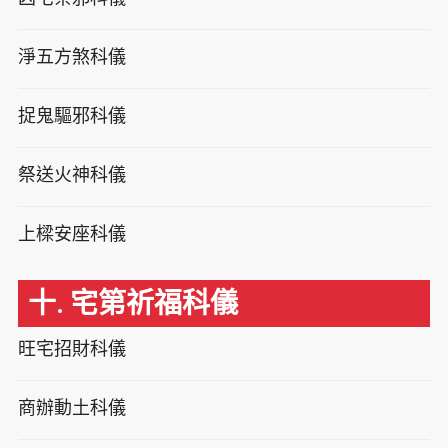
淨五方煞科儀
捉鬼驅邪科儀
祭送火神科儀
上樑安座科儀
十. 宅第祈福科儀
旺宅招財科儀
商辦動土科儀