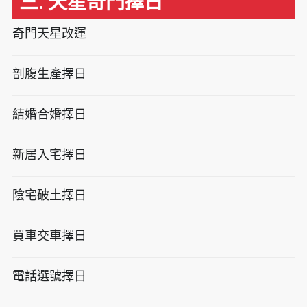
三. 天星奇門擇日
奇門天星改運
剖腹生產擇日
結婚合婚擇日
新居入宅擇日
陰宅破土擇日
買車交車擇日
電話選號擇日