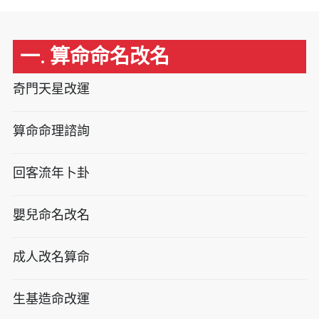
一. 算命命名改名
奇門天星改運
算命命理諮詢
回客流年卜卦
嬰兒命名改名
成人改名算命
生基造命改運