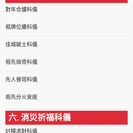
對年合爐科儀
祖牌位遷科儀
佳城破土科儀
祖先撿骨科儀
先人晉塔科儀
祖先分火安座
六. 消災祈福科儀
討糧求財科儀