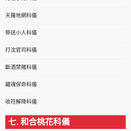
天羅地網科儀
祭送小人科儀
打沈官司科儀
斷酒禁賭科儀
藏魂保命科儀
收符解降科儀
七. 和合桃花科儀