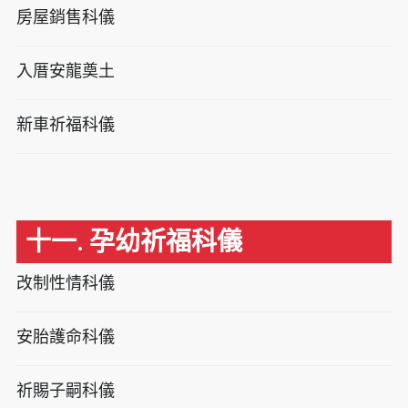
房屋銷售科儀
入厝安龍奠土
新車祈福科儀
十一. 孕幼祈福科儀
改制性情科儀
安胎護命科儀
祈賜子嗣科儀