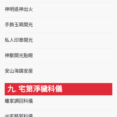
神明退神出火
手飾玉珮開光
私人印章開光
神獸開光點眼
安山海鎮安座
九. 宅第淨穢科儀
離家調回科儀
凶宅祭邪科儀