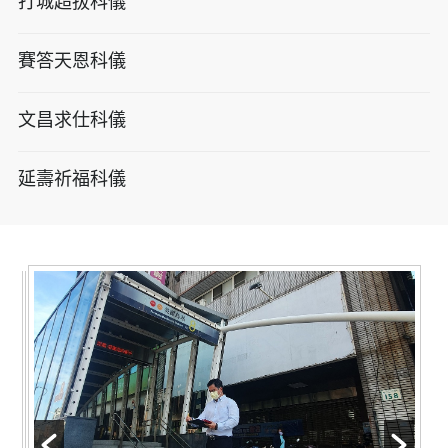
打城超拔科儀
賽答天恩科儀
文昌求仕科儀
延壽祈福科儀