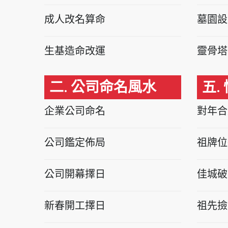
成人改名算命
墓園設
生基造命改運
靈骨塔
二. 公司命名風水
五.
企業公司命名
對年合
公司鑑定佈局
祖牌位
公司開幕擇日
佳城破
新春開工擇日
祖先撿