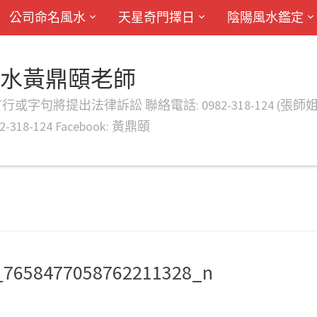
公司命名風水
天星奇門擇日
陰陽風水鑑定
風水黃鼎頤老師
律訴訟 聯絡電話: 0982-318-124 (張師姐) EMAIL: d
-318-124 Facebook: 黃鼎頤
_7658477058762211328_n