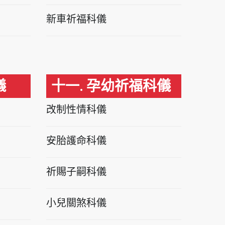
新車祈福科儀
儀
十一. 孕幼祈福科儀
改制性情科儀
安胎護命科儀
祈賜子嗣科儀
小兒關煞科儀