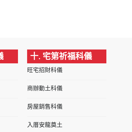
儀
十. 宅第祈福科儀
旺宅招財科儀
商辦動土科儀
房屋銷售科儀
入厝安龍奠土