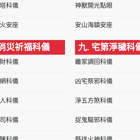
塔科儀
神獸開光點眼
火安座
安山海鎮安座
 消災祈福科儀
九. 宅第淨穢科
財科儀
離家調回科儀
網科儀
凶宅祭邪科儀
人科儀
淨五方煞科儀
司科儀
捉鬼驅邪科儀
賭科儀
祭送火神科儀