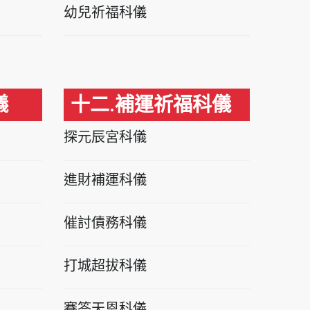
幼兒祈福科儀
儀
十二.補運祈福科儀
探元辰宮科儀
進財補運科儀
催討債務科儀
打城超拔科儀
賽答天恩科儀