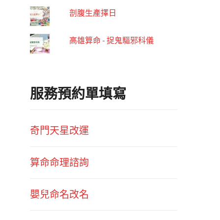
剖腹生產擇日
高雄算命 - 捉鬼驅邪科儀
服務預約單填寫
奇門天星改運
算命命理諮詢
嬰兒命名改名