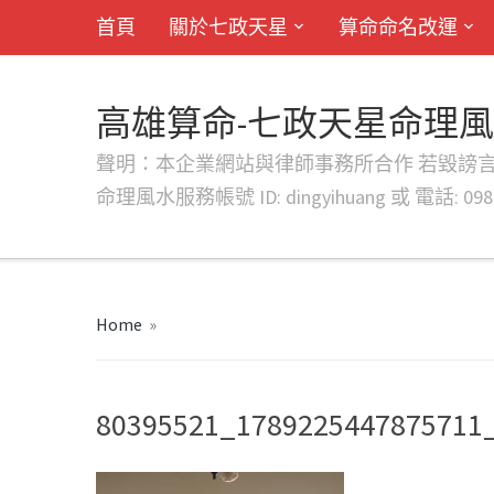
首頁
關於七政天星
算命命名改運
高雄算命-七政天星命理
聲明：本企業網站與律師事務所合作 若毀謗言行或字句將提出法
命理風水服務帳號 ID: dingyihuang 或 電話: 0982
Home
»
80395521_1789225447875711