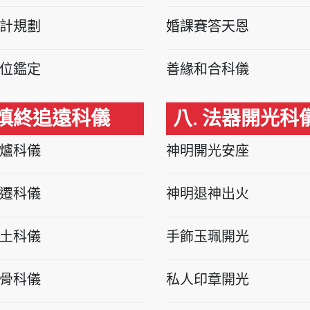
計規劃
婚課賽答天恩
位鑑定
善緣和合科儀
 慎終追遠科儀
八. 法器開光科
爐科儀
神明開光安座
遷科儀
神明退神出火
土科儀
手飾玉珮開光
骨科儀
私人印章開光