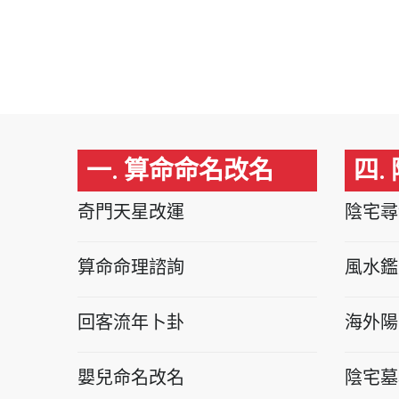
一. 算命命名改名
四.
奇門天星改運
陰宅尋
算命命理諮詢
風水鑑
回客流年卜卦
海外陽
嬰兒命名改名
陰宅墓