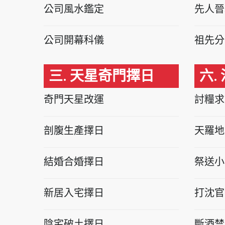
公司風水鑑定
先人晉
公司開幕科儀
祖先分
三. 天星奇門擇日
六.
奇門天星改運
討糧求
剖腹生產擇日
天羅地
結婚合婚擇日
祭送小
新居入宅擇日
打沈官
陰宅破土擇日
斷酒禁