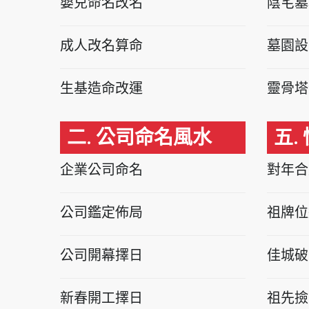
嬰兒命名改名
陰宅墓
成人改名算命
墓園設
生基造命改運
靈骨塔
二. 公司命名風水
五.
企業公司命名
對年合
公司鑑定佈局
祖牌位
公司開幕擇日
佳城破
新春開工擇日
祖先撿