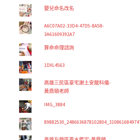
嬰兒命名改名
A6C07A02-33D4-47D5-8A58-
3A61609392A7
算命命理諮詢
1DXL4563
高雄三民區豪宅謝土安龍科儀-
黃鼎頤老師
IMG_3884
89882530_2486636878102804_310861684974
高雄左營區風水鑑定-黃鼎頤