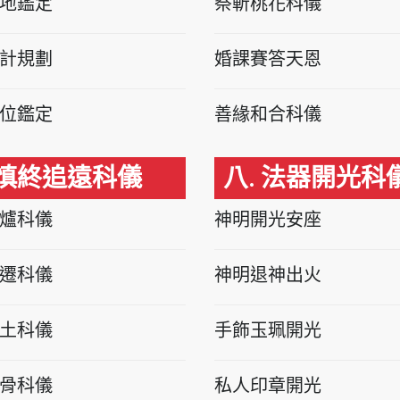
地鑑定
祭斬桃花科儀
計規劃
婚課賽答天恩
位鑑定
善緣和合科儀
 慎終追遠科儀
八. 法器開光科
爐科儀
神明開光安座
遷科儀
神明退神出火
土科儀
手飾玉珮開光
骨科儀
私人印章開光