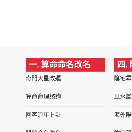
一. 算命命名改名
四.
奇門天星改運
陰宅尋
算命命理諮詢
風水鑑
回客流年卜卦
海外陽