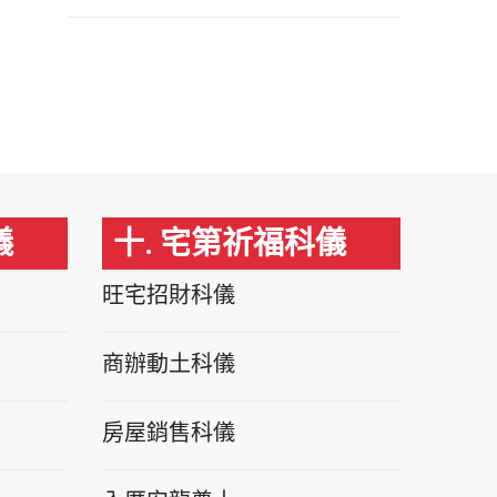
儀
十. 宅第祈福科儀
旺宅招財科儀
商辦動土科儀
房屋銷售科儀