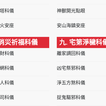
塔科儀
神獸開光點眼
火安座
安山海鎮安座
 消災祈福科儀
九. 宅第淨穢科
財科儀
離家調回科儀
網科儀
凶宅祭邪科儀
人科儀
淨五方煞科儀
司科儀
捉鬼驅邪科儀