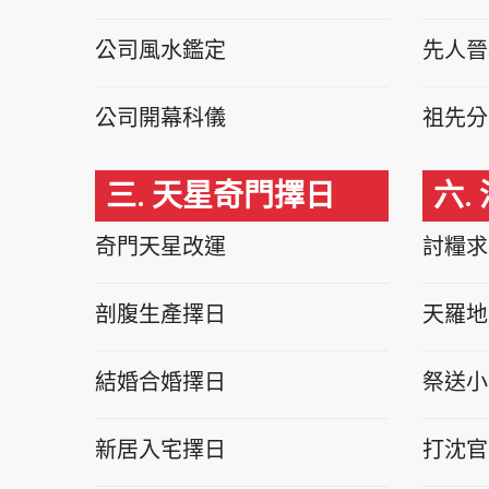
公司風水鑑定
先人晉
公司開幕科儀
祖先分
三. 天星奇門擇日
六.
奇門天星改運
討糧求
剖腹生產擇日
天羅地
結婚合婚擇日
祭送小
新居入宅擇日
打沈官