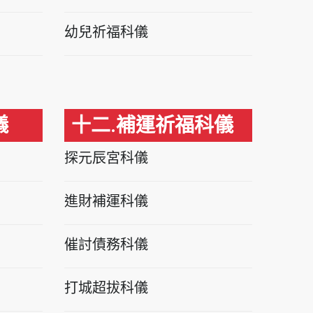
幼兒祈福科儀
儀
十二.補運祈福科儀
探元辰宮科儀
進財補運科儀
催討債務科儀
打城超拔科儀