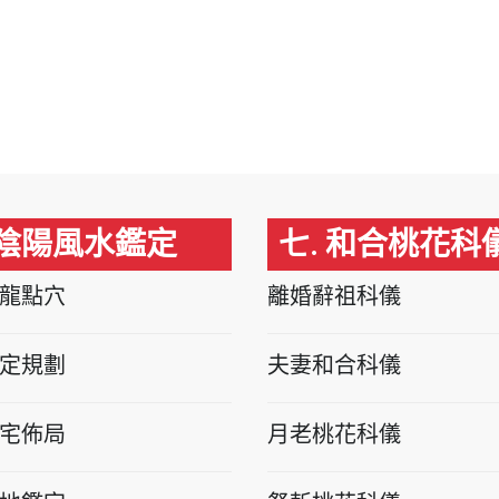
 陰陽風水鑑定
七. 和合桃花科
龍點穴
離婚辭祖科儀
定規劃
夫妻和合科儀
宅佈局
月老桃花科儀