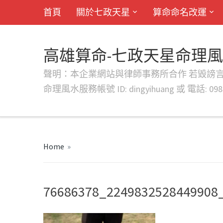
首頁
關於七政天星
算命命名改運
高雄算命-七政天星命理
聲明：本企業網站與律師事務所合作 若毀謗言行或字句將提出法
命理風水服務帳號 ID: dingyihuang 或 電話: 0982
Home
»
76686378_2249832528449908