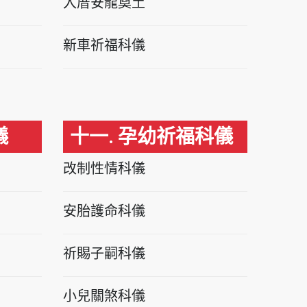
入厝安龍奠土
新車祈福科儀
儀
十一. 孕幼祈福科儀
改制性情科儀
安胎護命科儀
祈賜子嗣科儀
小兒關煞科儀